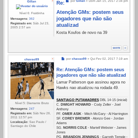
Mensagem
por
Gillan
»
Dom Jan 15, 2017 2:34 pm
Gillan
Re:
Atenção GMs: postem seus
Nível 6: Fraldinha
jogadores que não são
Mensagens:
362
Registrado em:
Sáb Jul 23,
atualizad
2005 2:57 am
Kosta Koufos de novo na 39
Mensagem
por
chavao99
»
Qui Fev 02, 2017 7:19 am
chavao99
Re: Atenção GMs: postem seus
jogadores que não são atualizad
Lamar Patterson que assinou agora no
Hawks nao atualizou na rodada 49.
SANTIAGO PUTAMADRES
DBL 14-15 (inicial)
Nível 5: Diamante Bruto
C.
DWIGHT HOWARD
- Cody Zeller - Joel
Mensagens:
247
Anthony
Registrado em:
Sáb Nov 26,
PF.
OMER ASIK
- Mitch McGary - Al Harrington
2011 12:57 pm
SF.
COREY BREWER
- Alonzo Gee - Jordan
Localização:
Sao Paulo /
Adams
Santiago do Chile
SG.
NORRIS COLE
- Martell Webster - James
Jones
PG.
BRANDON JENNINGS
- Garreth Temple -