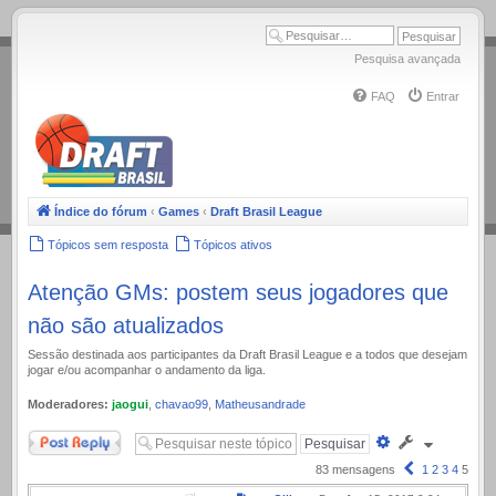
.
Pesquisa avançada
FAQ
Entrar
Índice do fórum
‹
Games
‹
Draft Brasil League
Tópicos sem resposta
Tópicos ativos
Atenção GMs: postem seus jogadores que
não são atualizados
Sessão destinada aos participantes da Draft Brasil League e a todos que desejam
jogar e/ou acompanhar o andamento da liga.
Moderadores:
jaogui
,
chavao99
,
Matheusandrade
Responder
Pesquisa
avançada
Anterior
83 mensagens
1
2
3
4
5