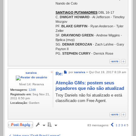
Nando de Colo
SANTIAGO PUTAMADRES
DBL 16-17
C.
DWIGHT HOWARD
- Al Jefferson - Timofey
Mozgov
PF.
BLAKE GRIFFIN
- Ryan Anderson - Tyler
Zeller
SF.
DRAYMOND GREEN
- Andrew Wiggins -
Bjelica (mvp)
SG.
DEMAR DEROZAN
- Zach LaVine - Gary
Payton II
PG.
STEPHEN CURRY
- Derrick Rose
Mensagem
por
saraiva
»
Qui Out 19, 2017 8:19 am
saraiva
Re:
Atenção GMs: postem seus
Nível 14: Reserva
jogadores que não são atualizad
Mensagens:
1246
Registrado em:
Seg Nov 21,
Troy Daniels não foi atualizado e está
2011 6:50 pm
classificado com Free Agent.
Localização:
Garden
Responder
Anterior
83 mensagens
1
2
3
4
5
Voltar para “Draft Brasil League”