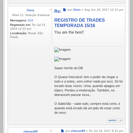
Mensagem
por
Chris
»
Seg Jun 26, 2017 12:12 pm
Chris
Re:
Nível 12: Seleção Estadual
REGISTRO DE TRADES
Mensagens:
933
TEMPORADA 15/16
Registrado em:
Ter Jul 13,
2004 12:22 pm
You are the best!
Localização:
Brasil, São
Paulo
Super-heróis do DB
O Quase-Intocável: tem o poder de xingar a
tudo e a todos, sem sofrer nada por isso. Só foi
tocado duas vezes. Uma, quando apagou um
tópico. Perdeu a moderação. Também, se
deixassem passar essa...
O Sabichão - sabe tudo, sempre está certo, e
quando está errado dá um jeito de estar certo
de novo.
Mensagem
por
chavao99
»
Ter Jul 18, 2017 8:31 pm
chavao99