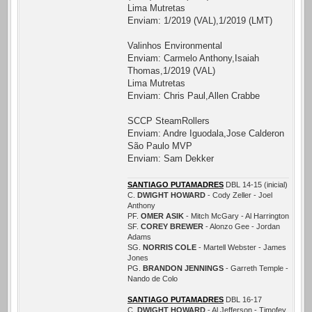
Lima Mutretas
Enviam: 1/2019 (VAL),1/2019 (LMT)
Valinhos Environmental
Enviam: Carmelo Anthony,Isaiah
Thomas,1/2019 (VAL)
Lima Mutretas
Enviam: Chris Paul,Allen Crabbe
SCCP SteamRollers
Enviam: Andre Iguodala,Jose Calderon
São Paulo MVP
Enviam: Sam Dekker
SANTIAGO PUTAMADRES
DBL 14-15 (inicial)
C.
DWIGHT HOWARD
- Cody Zeller - Joel
Anthony
PF.
OMER ASIK
- Mitch McGary - Al Harrington
SF.
COREY BREWER
- Alonzo Gee - Jordan
Adams
SG.
NORRIS COLE
- Martell Webster - James
Jones
PG.
BRANDON JENNINGS
- Garreth Temple -
Nando de Colo
SANTIAGO PUTAMADRES
DBL 16-17
C.
DWIGHT HOWARD
- Al Jefferson - Timofey