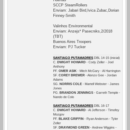
SCCP SteamRollers
Enviam: Jabari Bird,Ivica Zubac,Dorian
Finney-Smith
Valinhos Environmental
Enviam: Anzejs* Pasecniks,2/2018
(TBT)
Buenos Aires Troopers
Enviam: PJ Tucker
SANTIAGO PUTAMADRES
DBL 14-15 (inicial)
C.
DWIGHT HOWARD
- Cody Zeller - Joel
Anthony
PF.
OMER ASIK
- Mitch McGary - Al Harrington
SF.
COREY BREWER
- Alonzo Gee - Jordan
Adams
SG.
NORRIS COLE
- Martell Webster - James
Jones
PG.
BRANDON JENNINGS
- Garreth Temple -
Nando de Colo
SANTIAGO PUTAMADRES
DBL 16-17
C.
DWIGHT HOWARD
- Al Jefferson - Timofey
Mozgov
PF.
BLAKE GRIFFIN
- Ryan Anderson - Tyler
Zeller
SF.
DRAYMOND GREEN
- Andrew Wiggins -