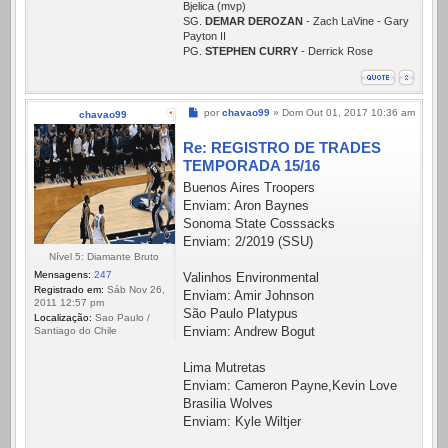
Bjelica (mvp)
SG.
DEMAR DEROZAN
- Zach LaVine - Gary
Payton II
PG.
STEPHEN CURRY
- Derrick Rose
Mensagem
por
chavao99
»
Dom Out 01, 2017 10:36 am
chavao99
Re: REGISTRO DE TRADES
TEMPORADA 15/16
Buenos Aires Troopers
Enviam: Aron Baynes
Sonoma State Cosssacks
Enviam: 2/2019 (SSU)
Nível 5: Diamante Bruto
Mensagens:
247
Valinhos Environmental
Registrado em:
Sáb Nov 26,
Enviam: Amir Johnson
2011 12:57 pm
São Paulo Platypus
Localização:
Sao Paulo /
Enviam: Andrew Bogut
Santiago do Chile
Lima Mutretas
Enviam: Cameron Payne,Kevin Love
Brasilia Wolves
Enviam: Kyle Wiltjer