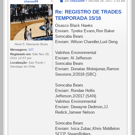
Mensagem
por
chavao99
»
Sex Abr 28, 2017 1:33 am
chavao99
Re: REGISTRO DE TRADES
TEMPORADA 15/16
Osasco Black Hawks
Enviam: Tyreke Evans,Ron Baker
Sorocaba Bears
Enviam: Wilson Chandler,Luol Deng
Nível 5: Diamante Bruto
Mensagens:
247
Valinhos Environmental
Registrado em:
Sáb Nov 26,
Enviam: Al Jefferson
2011 12:57 pm
Localização:
Sao Paulo /
Sorocaba Bears
Santiago do Chile
Enviam: Donatas Motiejunas,Ramon
Sessions,2/2018 (SBC)
Sorocaba Bears
Enviam: Rondae Hollis
Jefferson,2/2017 (SAN)
Valinhos Environmental
Enviam: Dewayne Dedmon,JJ
Redick,Jameer Nelson
Sorocaba Bears
Enviam: Ivica Zubac,Khris Middleton
SCCP SteamRollers