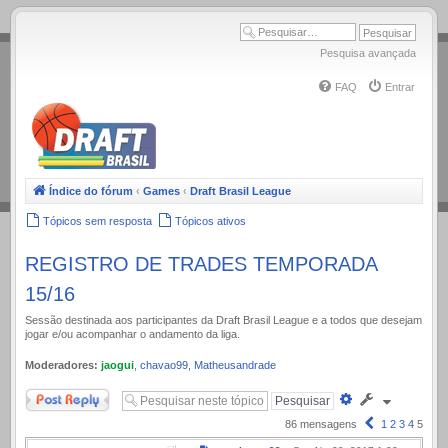
.
Pesquisa avançada
FAQ
Entrar
Índice do fórum
‹
Games
‹
Draft Brasil League
Tópicos sem resposta
Tópicos ativos
REGISTRO DE TRADES TEMPORADA
15/16
Sessão destinada aos participantes da Draft Brasil League e a todos que desejam
jogar e/ou acompanhar o andamento da liga.
Moderadores:
jaogui
,
chavao99
,
Matheusandrade
Responder
Pesquisa
avançada
Anterior
86 mensagens
1
2
3
4
5