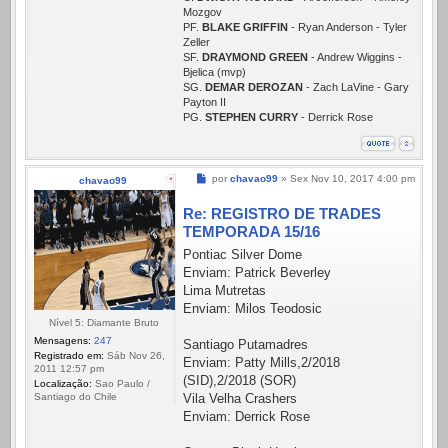
Mozgov
PF.
BLAKE GRIFFIN
- Ryan Anderson - Tyler
Zeller
SF.
DRAYMOND GREEN
- Andrew Wiggins -
Bjelica (mvp)
SG.
DEMAR DEROZAN
- Zach LaVine - Gary
Payton II
PG.
STEPHEN CURRY
- Derrick Rose
Mensagem
por
chavao99
»
Sex Nov 10, 2017 4:00 pm
chavao99
Re: REGISTRO DE TRADES
TEMPORADA 15/16
Pontiac Silver Dome
Enviam: Patrick Beverley
Lima Mutretas
Enviam: Milos Teodosic
Nível 5: Diamante Bruto
Mensagens:
247
Santiago Putamadres
Registrado em:
Sáb Nov 26,
Enviam: Patty Mills,2/2018
2011 12:57 pm
(SID),2/2018 (SOR)
Localização:
Sao Paulo /
Vila Velha Crashers
Santiago do Chile
Enviam: Derrick Rose