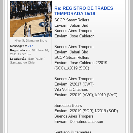
Re: REGISTRO DE TRADES
TEMPORADA 15/16
SCCP SteamRollers
Enviam: Jabari Bird
Buenos Aires Troopers
Enviam: Jose Calderon
Nível 5: Diamante Bruto
Mensagens:
247
Buenos Aires Troopers
Registrado em:
Sáb Nov 26,
Enviam: Jabari Bird
2011 12:57 pm
SCCP SteamRollers
Localização:
Sao Paulo /
Enviam: Jose Calderon,2/2019
Santiago do Chile
(SCC),1/2019 (SCC)
Buenos Aires Troopers
Enviam: 2/2017 (CWT)
Vila Velha Crashers
Enviam: 2/2019 (VVC),1/2019 (VVC)
Sorocaba Bears
Enviam: 2/2019 (SOR),1/2019 (SOR)
Buenos Aires Troopers
Enviam: Demetrius Jackson
Santiago Putamadres