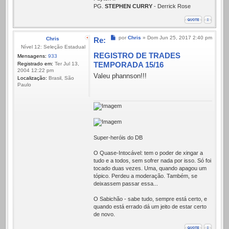
PG.
STEPHEN CURRY
- Derrick Rose
Mensagem
por
Chris
»
Dom Jun 25, 2017 2:40 pm
Chris
Re:
Nível 12: Seleção Estadual
REGISTRO DE TRADES
Mensagens:
933
TEMPORADA 15/16
Registrado em:
Ter Jul 13,
2004 12:22 pm
Valeu phannson!!!
Localização:
Brasil, São
Paulo
Super-heróis do DB
O Quase-Intocável: tem o poder de xingar a
tudo e a todos, sem sofrer nada por isso. Só foi
tocado duas vezes. Uma, quando apagou um
tópico. Perdeu a moderação. Também, se
deixassem passar essa...
O Sabichão - sabe tudo, sempre está certo, e
quando está errado dá um jeito de estar certo
de novo.