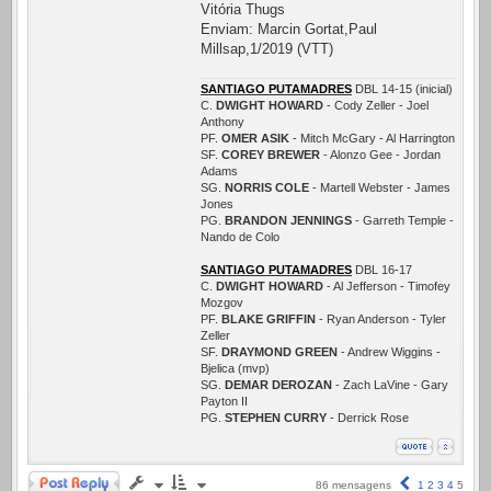
Vitória Thugs
Enviam: Marcin Gortat,Paul
Millsap,1/2019 (VTT)
SANTIAGO PUTAMADRES
DBL 14-15 (inicial)
C.
DWIGHT HOWARD
- Cody Zeller - Joel
Anthony
PF.
OMER ASIK
- Mitch McGary - Al Harrington
SF.
COREY BREWER
- Alonzo Gee - Jordan
Adams
SG.
NORRIS COLE
- Martell Webster - James
Jones
PG.
BRANDON JENNINGS
- Garreth Temple -
Nando de Colo
SANTIAGO PUTAMADRES
DBL 16-17
C.
DWIGHT HOWARD
- Al Jefferson - Timofey
Mozgov
PF.
BLAKE GRIFFIN
- Ryan Anderson - Tyler
Zeller
SF.
DRAYMOND GREEN
- Andrew Wiggins -
Bjelica (mvp)
SG.
DEMAR DEROZAN
- Zach LaVine - Gary
Payton II
PG.
STEPHEN CURRY
- Derrick Rose
Responder
Anterior
86 mensagens
1
2
3
4
5