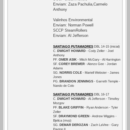
Enviam: Zaza Pachulia,Carmelo
Anthony
Valinhos Environmental
Enviam: Norman Powell
SCCP SteamRollers
Enviam: Al Jefferson
SANTIAGO PUTAMADRES
DBL 14-15 (inicial)
C.
DWIGHT HOWARD
- Cody Zeller - Joel
Anthony
PF.
OMER ASIK
- Mitch McGary - Al Harrington
SF.
COREY BREWER
- Alonzo Gee - Jordan
Adams
SG.
NORRIS COLE
- Martell Webster - James
Jones
PG.
BRANDON JENNINGS
- Garreth Temple -
Nando de Colo
SANTIAGO PUTAMADRES
DBL 16-17
C.
DWIGHT HOWARD
- Al Jefferson - Timofey
Mozgov
PF.
BLAKE GRIFFIN
- Ryan Anderson - Tyler
Zeller
SF.
DRAYMOND GREEN
- Andrew Wiggins -
Bjelica (mvp)
SG.
DEMAR DEROZAN
- Zach LaVine - Gary
Payton II