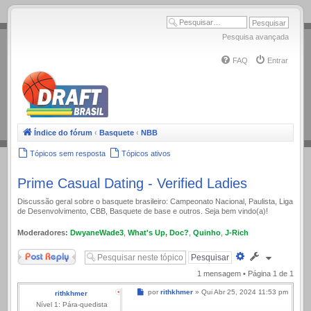
.
Pesquisa avançada
FAQ
Entrar
Índice do fórum
‹
Basquete
‹
NBB
Tópicos sem resposta
Tópicos ativos
Prime Сasual Dating - Verified Ladies
Discussão geral sobre o basquete brasileiro: Campeonato Nacional, Paulista, Liga
de Desenvolvimento, CBB, Basquete de base e outros. Seja bem vindo(a)!
Moderadores:
DwyaneWade3
,
What's Up, Doc?
,
Quinho
,
J-Rich
Responder
Pesquisa
avançada
1 mensagem • Página
1
de
1
Mensagem
por
rithkhmer
»
Qui Abr 25, 2024 11:53 pm
rithkhmer
Nível 1: Pára-quedista