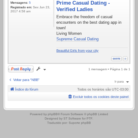
Prime Сasual Dating -
Mensagens:
5
Registrado em:
Sex Jun 23,
Verified Ladies
2017 4:58 am
Embrace the freedom of casual
encounters on the best dating app in
town!
Living Women
Supreme Сasual Dating
Beautiful Girls from your city
Responder
1 mensagem • Página
1
de
1
Voltar para “NBB”
Ir para
Índice do fórum
Todos os horários são
UTC-03:00
Excluir todos os cookies deste painel
.
Powered by
phpBB
® Forum Software © phpBB Limited
Designed by
ST Software
for
PTF
.
Traduzido por:
Suporte phpBB