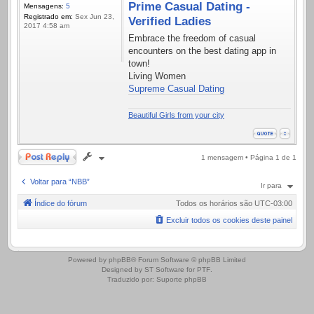
Prime Сasual Dating -
Mensagens:
5
Registrado em:
Sex Jun 23,
Verified Ladies
2017 4:58 am
Embrace the freedom of casual
encounters on the best dating app in
town!
Living Women
Supreme Сasual Dating
Beautiful Girls from your city
Responder
1 mensagem • Página
1
de
1
Voltar para “NBB”
Ir para
Índice do fórum
Todos os horários são
UTC-03:00
Excluir todos os cookies deste painel
.
Powered by
phpBB
® Forum Software © phpBB Limited
Designed by
ST Software
for
PTF
.
Traduzido por:
Suporte phpBB