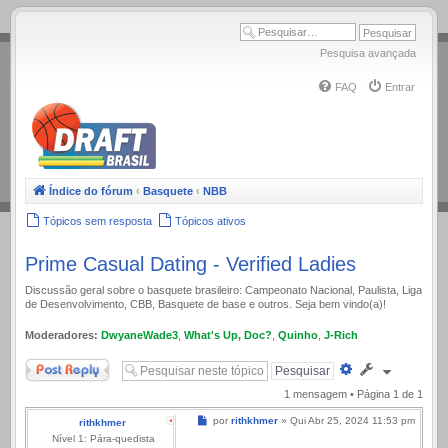
.
Pesquisa avançada
FAQ
Entrar
Índice do fórum
‹
Basquete
‹
NBB
Tópicos sem resposta
Tópicos ativos
Prime Сasual Dating - Verified Ladies
Discussão geral sobre o basquete brasileiro: Campeonato Nacional, Paulista, Liga
de Desenvolvimento, CBB, Basquete de base e outros. Seja bem vindo(a)!
Moderadores:
DwyaneWade3
,
What's Up, Doc?
,
Quinho
,
J-Rich
Responder
Pesquisa
avançada
1 mensagem • Página
1
de
1
Mensagem
por
rithkhmer
»
Qui Abr 25, 2024 11:53 pm
rithkhmer
Nível 1: Pára-quedista