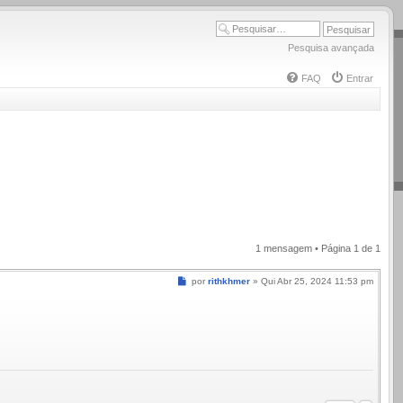
Pesquisa avançada
FAQ
Entrar
1 mensagem • Página
1
de
1
Mensagem
por
rithkhmer
»
Qui Abr 25, 2024 11:53 pm