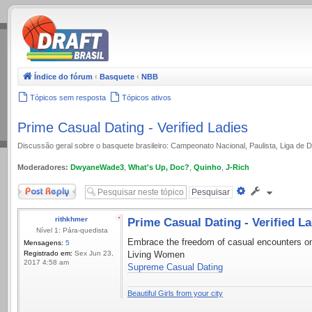
.
Índice do fórum
‹
Basquete
‹
NBB
Tópicos sem resposta
Tópicos ativos
Prime Сasual Dating - Verified Ladies
Discussão geral sobre o basquete brasileiro: Campeonato Nacional, Paulista, Liga de
Moderadores:
DwyaneWade3
,
What's Up, Doc?
,
Quinho
,
J-Rich
Responder
Pesquisa
avançada
rithkhmer
Prime Сasual Dating - Verified La
Nível 1: Pára-quedista
Embrace the freedom of casual encounters on 
Mensagens:
5
Registrado em:
Sex Jun 23,
Living Women
2017 4:58 am
Supreme Сasual Dating
Beautiful Girls from your city