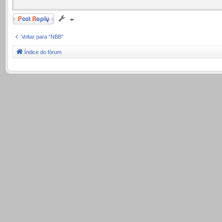
Responder
Voltar para “NBB”
Índice do fórum
.