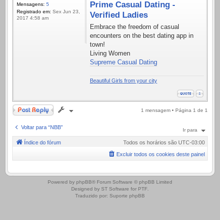
Prime Сasual Dating -
Mensagens:
5
Registrado em:
Sex Jun 23,
Verified Ladies
2017 4:58 am
Embrace the freedom of casual
encounters on the best dating app in
town!
Living Women
Supreme Сasual Dating
Beautiful Girls from your city
Responder
1 mensagem • Página
1
de
1
Voltar para “NBB”
Ir para
Índice do fórum
Todos os horários são
UTC-03:00
Excluir todos os cookies deste painel
.
Powered by
phpBB
® Forum Software © phpBB Limited
Designed by
ST Software
for
PTF
.
Traduzido por:
Suporte phpBB