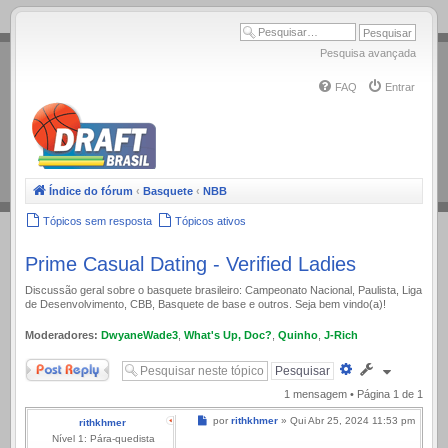
.
Pesquisa avançada
FAQ
Entrar
Índice do fórum
‹
Basquete
‹
NBB
Tópicos sem resposta
Tópicos ativos
Prime Сasual Dating - Verified Ladies
Discussão geral sobre o basquete brasileiro: Campeonato Nacional, Paulista, Liga
de Desenvolvimento, CBB, Basquete de base e outros. Seja bem vindo(a)!
Moderadores:
DwyaneWade3
,
What's Up, Doc?
,
Quinho
,
J-Rich
Responder
Pesquisa
avançada
1 mensagem • Página
1
de
1
Mensagem
por
rithkhmer
»
Qui Abr 25, 2024 11:53 pm
rithkhmer
Nível 1: Pára-quedista