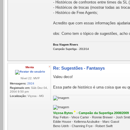
- Históricos de confrontos entre times da SL 
- Históricos de trocas (mostrar todas as troca
- Histórico de Free Agents;
Acredito que com essas informações ajudaria
obs: Como tem o tópico de sugestões, acho 
Boa Viagem Rivers
Campeão Superliga - 2013/14
Menta
Re: Sugestões - Fantasys
Valeu deco!
Nível 22: MVP
Mensagens:
2924
Essa parte de histórico é uma coisa que eu q
Registrado em:
Sáb Dez 04,
2004 9:50 pm
Localização:
Viçosa - MG
*
Viçosa Bytes
- Campeão da Superliga 2008/2009
Ray Felton - Vince Carter - Ronnie Brewer - Josh Sm
Eddie House - Kellenna Azubuike - Marc Gasol
Beno Udrih - Channing Frye - Robert Swift