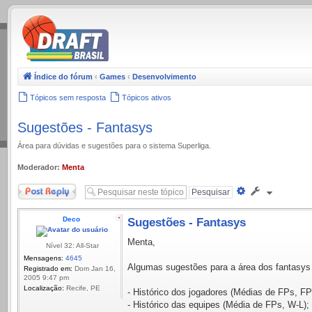
.
Índice do fórum
‹
Games
‹
Desenvolvimento
Tópicos sem resposta
Tópicos ativos
Sugestões - Fantasys
Área para dúvidas e sugestões para o sistema Superliga.
Moderador:
Menta
Responder
Pesquisa
avançada
Deco
Sugestões - Fantasys
Menta,
Nível 32: All-Star
Mensagens:
4645
Algumas sugestões para a área dos fantasys q
Registrado em:
Dom Jan 16,
2005 9:47 pm
Localização:
Recife, PE
- Histórico dos jogadores (Médias de FPs, FP
- Histórico das equipes (Média de FPs, W-L);