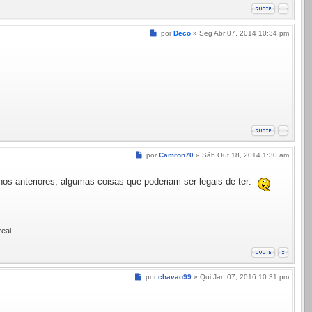
Mensagem
por
Deco
»
Seg Abr 07, 2014 10:34 pm
Mensagem
por
Camron70
»
Sáb Out 18, 2014 1:30 am
os anteriores, algumas coisas que poderiam ser legais de ter:
real
Mensagem
por
chavao99
»
Qui Jan 07, 2016 10:31 pm