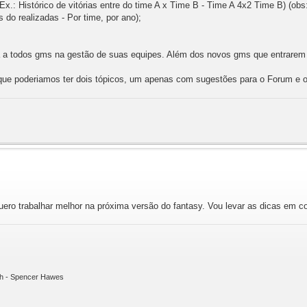
(Ex.: Histórico de vitórias entre do time A x Time B - Time A 4x2 Time B) (ob
s do realizadas - Por time, por ano);
 a todos gms na gestão de suas equipes. Além dos novos gms que entrarem n
que poderiamos ter dois tópicos, um apenas com sugestões para o Forum e o
uero trabalhar melhor na próxima versão do fantasy. Vou levar as dicas em 
ith - Spencer Hawes