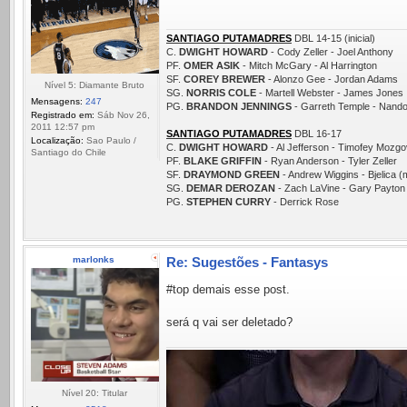
SANTIAGO PUTAMADRES
DBL 14-15 (inicial)
C.
DWIGHT HOWARD
- Cody Zeller - Joel Anthony
PF.
OMER ASIK
- Mitch McGary - Al Harrington
SF.
COREY BREWER
- Alonzo Gee - Jordan Adams
Nível 5: Diamante Bruto
SG.
NORRIS COLE
- Martell Webster - James Jones
Mensagens:
247
PG.
BRANDON JENNINGS
- Garreth Temple - Nando
Registrado em:
Sáb Nov 26,
2011 12:57 pm
SANTIAGO PUTAMADRES
DBL 16-17
Localização:
Sao Paulo /
C.
DWIGHT HOWARD
- Al Jefferson - Timofey Mozgo
Santiago do Chile
PF.
BLAKE GRIFFIN
- Ryan Anderson - Tyler Zeller
SF.
DRAYMOND GREEN
- Andrew Wiggins - Bjelica (
SG.
DEMAR DEROZAN
- Zach LaVine - Gary Payton 
PG.
STEPHEN CURRY
- Derrick Rose
marlonks
Re: Sugestões - Fantasys
#top demais esse post.
será q vai ser deletado?
Nível 20: Titular