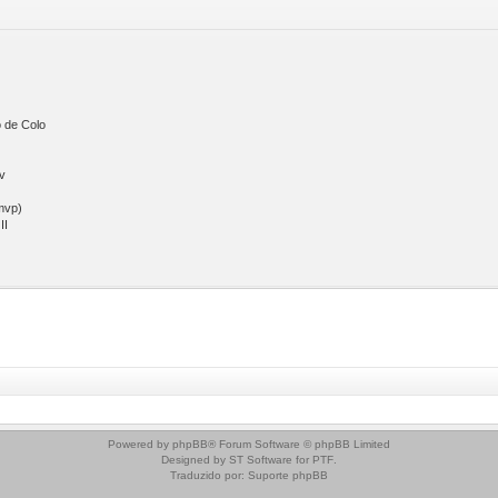
 de Colo
v
mvp)
II
Powered by
phpBB
® Forum Software © phpBB Limited
Designed by
ST Software
for
PTF
.
Traduzido por:
Suporte phpBB