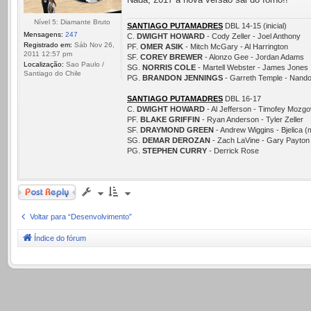
Nível 5: Diamante Bruto
SANTIAGO PUTAMADRES
DBL 14-15 (inicial)
Mensagens:
247
C.
DWIGHT HOWARD
- Cody Zeller - Joel Anthony
Registrado em:
Sáb Nov 26,
PF.
OMER ASIK
- Mitch McGary - Al Harrington
2011 12:57 pm
SF.
COREY BREWER
- Alonzo Gee - Jordan Adams
Localização:
Sao Paulo /
SG.
NORRIS COLE
- Martell Webster - James Jones
Santiago do Chile
PG.
BRANDON JENNINGS
- Garreth Temple - Nando
SANTIAGO PUTAMADRES
DBL 16-17
C.
DWIGHT HOWARD
- Al Jefferson - Timofey Mozgo
PF.
BLAKE GRIFFIN
- Ryan Anderson - Tyler Zeller
SF.
DRAYMOND GREEN
- Andrew Wiggins - Bjelica (
SG.
DEMAR DEROZAN
- Zach LaVine - Gary Payton 
PG.
STEPHEN CURRY
- Derrick Rose
Responder
Voltar para “Desenvolvimento”
Índice do fórum
.