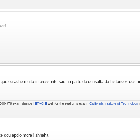
sar!
ue eu acho muito interessante são na parte de consulta de históricos dos an
y 000-979 exam dumps
HITACHI
well for the real pmp exam.
California Institute of Technology
te dou apoio moral! ahhaha