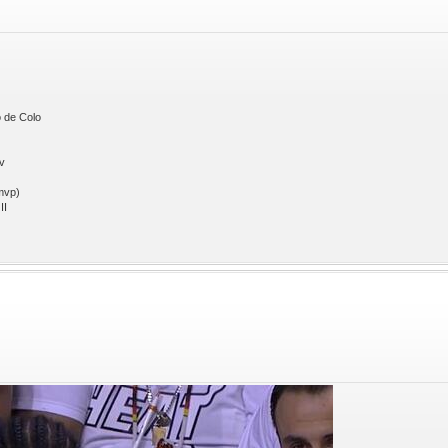
 de Colo
v
mvp)
II