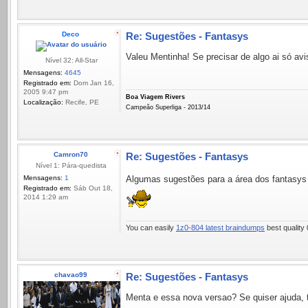
Deco
Re: Sugestões - Fantasys
Valeu Mentinha! Se precisar de algo ai só avi
Nível 32: All-Star
Mensagens:
4645
Registrado em:
Dom Jan 16,
2005 9:47 pm
Boa Viagem Rivers
Localização:
Recife, PE
Campeão Superliga - 2013/14
Camron70
Re: Sugestões - Fantasys
Nível 1: Pára-quedista
Mensagens:
1
Algumas sugestões para a área dos fantasys q
Registrado em:
Sáb Out 18,
2014 1:29 am
You can easily
1z0-804 latest braindumps
best qualit
chavao99
Re: Sugestões - Fantasys
Menta e essa nova versao? Se quiser ajuda, 