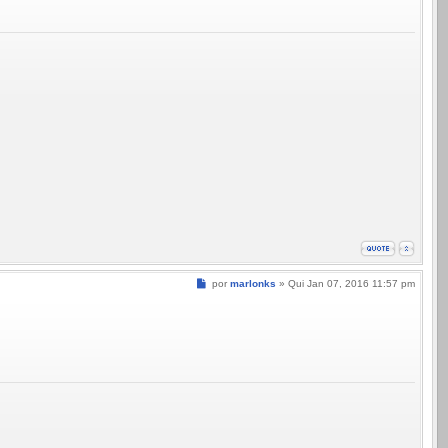
Mensagem
por
marlonks
»
Qui Jan 07, 2016 11:57 pm