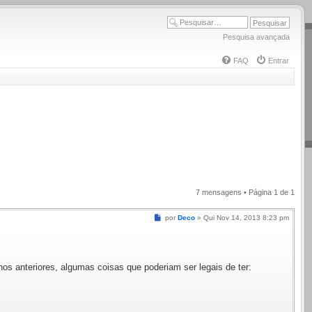
Pesquisa avançada
FAQ
Entrar
7 mensagens • Página
1
de
1
Mensagem
por
Deco
»
Qui Nov 14, 2013 8:23 pm
os anteriores, algumas coisas que poderiam ser legais de ter: