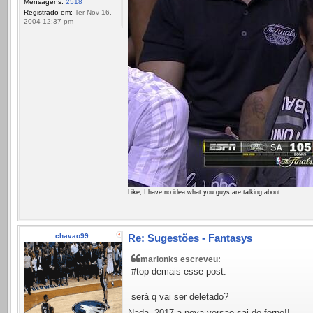
Mensagens:
2518
Registrado em:
Ter Nov 16,
2004 12:37 pm
Like, I have no idea what you guys are talking about.
chavao99
Re: Sugestões - Fantasys
marlonks escreveu:
#top demais esse post.
será q vai ser deletado?
Nada, 2017 a nova versao sai do forno!!