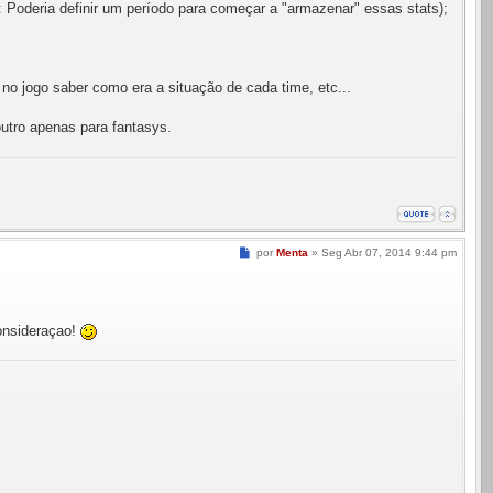
s: Poderia definir um período para começar a "armazenar" essas stats);
o jogo saber como era a situação de cada time, etc...
utro apenas para fantasys.
Mensagem
por
Menta
»
Seg Abr 07, 2014 9:44 pm
consideraçao!