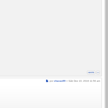
Mensagem
por
chavao99
»
Sáb Dez 10, 2016 11:56 am