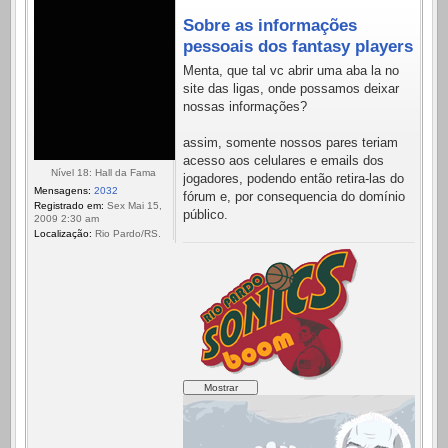
Sobre as informações
pessoais dos fantasy players
Menta, que tal vc abrir uma aba la no
site das ligas, onde possamos deixar
nossas informações?
assim, somente nossos pares teriam
acesso aos celulares e emails dos
Nível 18: Hall da Fama
jogadores, podendo então retira-las do
Mensagens:
2032
fórum e, por consequencia do domínio
Registrado em:
Sex Mai 15,
público.
2009 2:30 am
Localização:
Rio Pardo/RS.