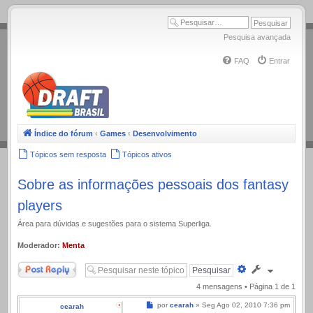
.
Pesquisa avançada
FAQ
Entrar
Índice do fórum
‹
Games
‹
Desenvolvimento
Tópicos sem resposta
Tópicos ativos
Sobre as informações pessoais dos fantasy
players
Área para dúvidas e sugestões para o sistema Superliga.
Moderador:
Menta
Responder
Pesquisa
avançada
4 mensagens • Página
1
de
1
Mensagem
por
cearah
»
Seg Ago 02, 2010 7:36 pm
cearah