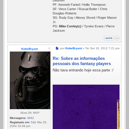
Dedmon
PF: Kenneth Faried / Hollis Thompson
SF: Vince Carter / Rusual Butler / Chris
Douglas-Roberts
SG: Rudy Gay / Alexey Shved / Roger Mason
Jr.
PG:
Mike Conley(c)
/ Tyreke Evans / Pierre
Jackson
Mensagem
por
KobeBryant
»
Ter Set 18, 2012 7:21 pm
KobeBryant
Re: Sobre as informações
pessoais dos fantasy players
Não tava entrando hoje essa parte :/
Nível 28: MVP
Mensagens:
3942
Registrado em:
Sáb Mar 20,
2004 10:49 pm