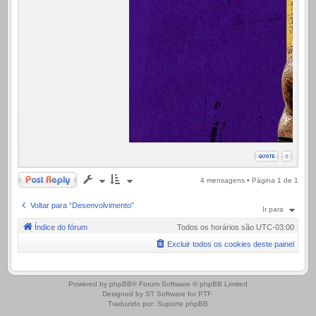
Responder
4 mensagens • Página
1
de
1
Voltar para “Desenvolvimento”
Ir para
Índice do fórum
Todos os horários são
UTC-03:00
Excluir todos os cookies deste painel
.
Powered by
phpBB
® Forum Software © phpBB Limited
Designed by
ST Software
for
PTF
.
Traduzido por:
Suporte phpBB