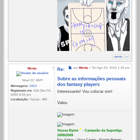
Mensagem
por
Menta
»
Ter Ago 03, 2010 1:45 pm
Menta
Re:
Sobre as informações pessoais
Nível 22: MVP
dos fantasy players
Mensagens:
2924
Registrado em:
Sáb Dez 04,
Interessante! Vou colocar sim!
2004 9:50 pm
Localização:
Viçosa - MG
Valeu
*
Viçosa Bytes
- Campeão da Superliga
2008/2009
Ray Felton - Vince Carter - Ronnie Brewer -