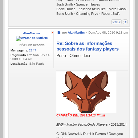
Josh Smith - Spencer Hawes
Eddie House - Kellenna Azubuike - Marc Gasol
Beno Udrih - Channing Frye - Robert Swift
Mensagem
por
AlanMarfim
»
Dom Ago 08, 2010 9:13 pm
AlanMarfim
Re: Sobre as informações
Nível 19: Reserva
pessoais dos fantasy players
Mensagens:
2247
Registrado em:
Sáb Fev 14,
Porra.. Otimo ideia.
2009 10:04 am
Localização:
São Paulo
CAMPEÃO
DBL 2012/2013 !!!!!!!!!
MVP
- Marfim VagabOnds Players
- 2013/2014
C: Dirk Nowitzki / Derrick Favors / Dewayne