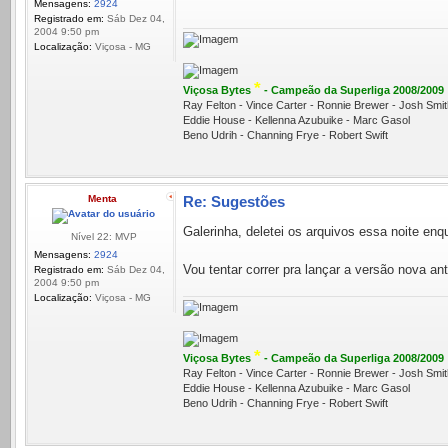
Mensagens:
2924
Registrado em:
Sáb Dez 04,
2004 9:50 pm
Localização:
Viçosa - MG
*
Viçosa Bytes
- Campeão da Superliga 2008/2009
Ray Felton - Vince Carter - Ronnie Brewer - Josh Sm
Eddie House - Kellenna Azubuike - Marc Gasol
Beno Udrih - Channing Frye - Robert Swift
Menta
Re: Sugestões
Galerinha, deletei os arquivos essa noite en
Nível 22: MVP
Mensagens:
2924
Vou tentar correr pra lançar a versão nova a
Registrado em:
Sáb Dez 04,
2004 9:50 pm
Localização:
Viçosa - MG
*
Viçosa Bytes
- Campeão da Superliga 2008/2009
Ray Felton - Vince Carter - Ronnie Brewer - Josh Sm
Eddie House - Kellenna Azubuike - Marc Gasol
Beno Udrih - Channing Frye - Robert Swift