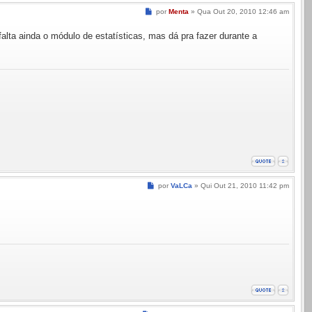
Mensagem
por
Menta
»
Qua Out 20, 2010 12:46 am
falta ainda o módulo de estatísticas, mas dá pra fazer durante a
Mensagem
por
VaLCa
»
Qui Out 21, 2010 11:42 pm