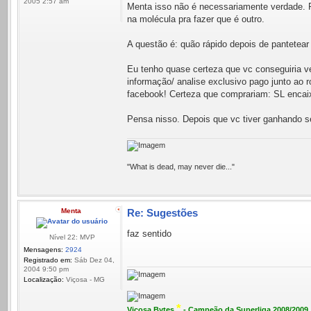
2005 2:57 am
Menta isso não é necessariamente verdade. P
na molécula pra fazer que é outro.
A questão é: quão rápido depois de pantetea
Eu tenho quase certeza que vc conseguiria v
informação/ analise exclusivo pago junto ao ro
facebook! Certeza que comprariam: SL encaix
Pensa nisso. Depois que vc tiver ganhando
"What is dead, may never die..."
Menta
Re: Sugestões
faz sentido
Nível 22: MVP
Mensagens:
2924
Registrado em:
Sáb Dez 04,
2004 9:50 pm
Localização:
Viçosa - MG
*
Viçosa Bytes
- Campeão da Superliga 2008/2009