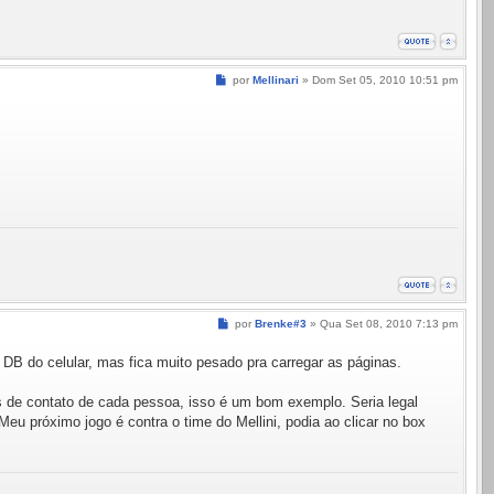
Mensagem
por
Mellinari
»
Dom Set 05, 2010 10:51 pm
Mensagem
por
Brenke#3
»
Qua Set 08, 2010 7:13 pm
DB do celular, mas fica muito pesado pra carregar as páginas.
s de contato de cada pessoa, isso é um bom exemplo. Seria legal
u próximo jogo é contra o time do Mellini, podia ao clicar no box