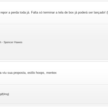
epor a perda toda já. Falta só terminar a tela de box já poderá ser lançado! (
ith - Spencer Hawes
a viu sua proposta, estilo hoops, mentex
if[/img]