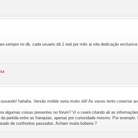
a sempre no db, cada usuario dá 1 real por mês ai rola dedicação exclusiva
/14
sando! hahaha. Versão mobile seria muito útil! As vezes tento conectar ao 
ema algumas coisas presentes no fórum? Vi o ceará citando ali as informaçõe
a partida entre as franquias, apenas por curiosidade mesmo. Por exemplo. Me
 ousado de confrontos passados. Acham muita bobeira ?