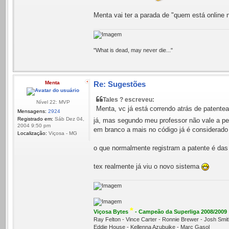
Menta vai ter a parada de "quem está online 
"What is dead, may never die..."
Menta
Re: Sugestões
Tales ? escreveu:
Nível 22: MVP
Menta, vc já está correndo atrás de patente
Mensagens:
2924
Registrado em:
Sáb Dez 04,
já, mas segundo meu professor não vale a pen
2004 9:50 pm
em branco a mais no código já é considerado 
Localização:
Viçosa - MG
o que normalmente registram a patente é das 
tex realmente já viu o novo sistema
*
Viçosa Bytes
- Campeão da Superliga 2008/2009
Ray Felton - Vince Carter - Ronnie Brewer - Josh Sm
Eddie House - Kellenna Azubuike - Marc Gasol