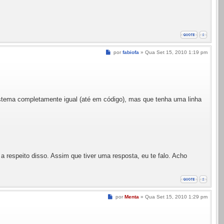
Mensagem
por
fabiofa
»
Qua Set 15, 2010 1:19 pm
sistema completamente igual (até em código), mas que tenha uma linha
respeito disso. Assim que tiver uma resposta, eu te falo. Acho
Mensagem
por
Menta
»
Qua Set 15, 2010 1:29 pm