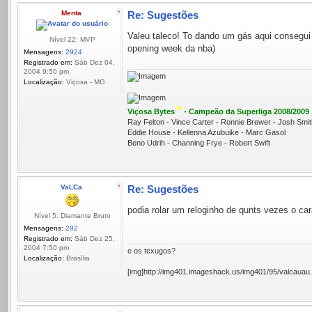
Menta
Re: Sugestões
Valeu taleco! To dando um gás aqui consegui r
Nível 22: MVP
opening week da nba)
Mensagens:
2924
Registrado em:
Sáb Dez 04,
2004 9:50 pm
Localização:
Viçosa - MG
*
Viçosa Bytes
- Campeão da Superliga 2008/2009
Ray Felton - Vince Carter - Ronnie Brewer - Josh Sm
Eddie House - Kellenna Azubuike - Marc Gasol
Beno Udrih - Channing Frye - Robert Swift
VaLCa
Re: Sugestões
podia rolar um reloginho de qunts vezes o car
Nível 5: Diamante Bruto
Mensagens:
292
Registrado em:
Sáb Dez 25,
2004 7:50 pm
e os texugos?
Localização:
Brasí­lia
[img]http://img401.imageshack.us/img401/95/valcauau.g