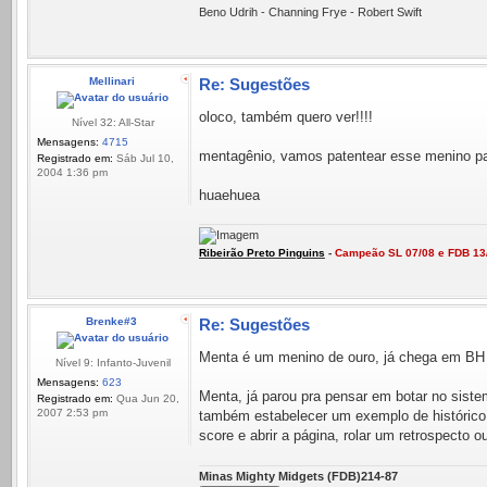
Beno Udrih - Channing Frye - Robert Swift
Mellinari
Re: Sugestões
oloco, também quero ver!!!!
Nível 32: All-Star
Mensagens:
4715
mentagênio, vamos patentear esse menino par
Registrado em:
Sáb Jul 10,
2004 1:36 pm
huaehuea
Ribeirão Preto Pinguins
-
Campeão SL 07/08 e FDB 13
Brenke#3
Re: Sugestões
Menta é um menino de ouro, já chega em BH ou
Nível 9: Infanto-Juvenil
Mensagens:
623
Menta, já parou pra pensar em botar no sist
Registrado em:
Qua Jun 20,
2007 2:53 pm
também estabelecer um exemplo de histórico d
score e abrir a página, rolar um retrospecto
Minas Mighty Midgets (FDB)214-87