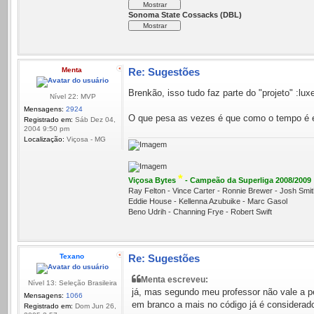
Sonoma State Cossacks (DBL)
Menta
Re: Sugestões
Brenkão, isso tudo faz parte do "projeto" :lu
Nível 22: MVP
Mensagens:
2924
O que pesa as vezes é que como o tempo é es
Registrado em:
Sáb Dez 04,
2004 9:50 pm
Localização:
Viçosa - MG
*
Viçosa Bytes
- Campeão da Superliga 2008/2009
Ray Felton - Vince Carter - Ronnie Brewer - Josh Sm
Eddie House - Kellenna Azubuike - Marc Gasol
Beno Udrih - Channing Frye - Robert Swift
Texano
Re: Sugestões
Menta escreveu:
Nível 13: Seleção Brasileira
já, mas segundo meu professor não vale a pe
Mensagens:
1066
em branco a mais no código já é considerado
Registrado em:
Dom Jun 26,