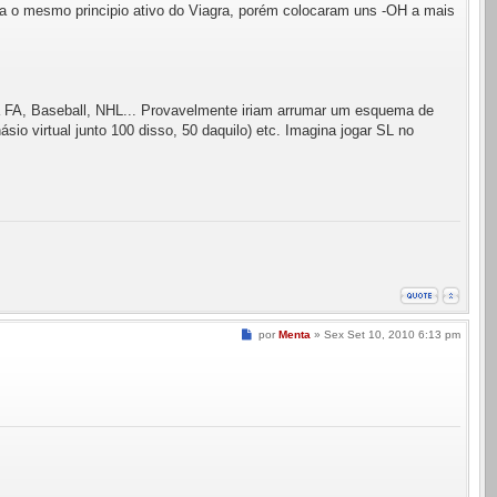
sa o mesmo principio ativo do Viagra, porém colocaram uns -OH a mais
ra FA, Baseball, NHL... Provavelmente iriam arrumar um esquema de
ásio virtual junto 100 disso, 50 daquilo) etc. Imagina jogar SL no
Mensagem
por
Menta
»
Sex Set 10, 2010 6:13 pm