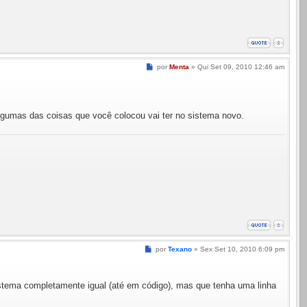
Mensagem
por
Menta
»
Qui Set 09, 2010 12:46 am
lgumas das coisas que você colocou vai ter no sistema novo.
Mensagem
por
Texano
»
Sex Set 10, 2010 6:09 pm
sistema completamente igual (até em código), mas que tenha uma linha