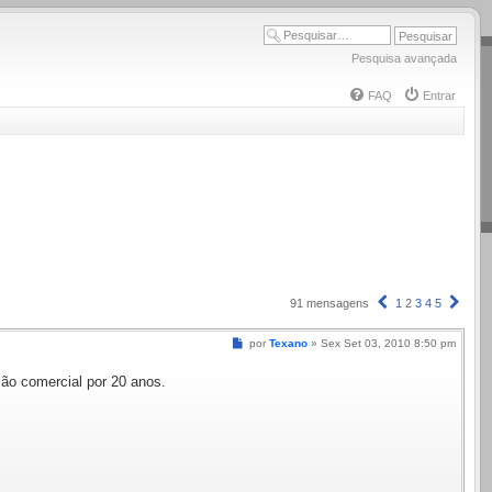
Pesquisa avançada
FAQ
Entrar
Anterior
Próx
91 mensagens
1
2
3
4
5
Mensagem
por
Texano
»
Sex Set 03, 2010 8:50 pm
ção comercial por 20 anos.