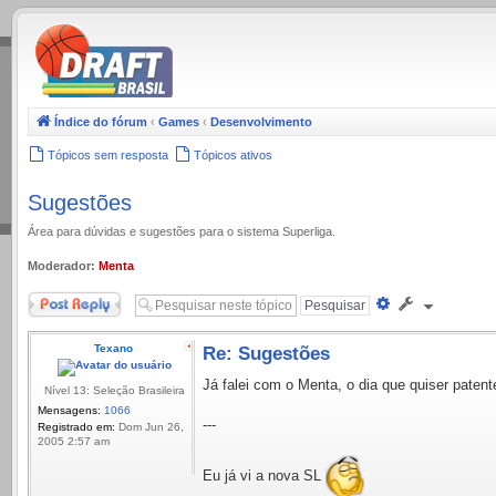
.
Índice do fórum
‹
Games
‹
Desenvolvimento
Tópicos sem resposta
Tópicos ativos
Sugestões
Área para dúvidas e sugestões para o sistema Superliga.
Moderador:
Menta
Responder
Pesquisa
avançada
Texano
Re: Sugestões
Já falei com o Menta, o dia que quiser patent
Nível 13: Seleção Brasileira
Mensagens:
1066
---
Registrado em:
Dom Jun 26,
2005 2:57 am
Eu já vi a nova SL