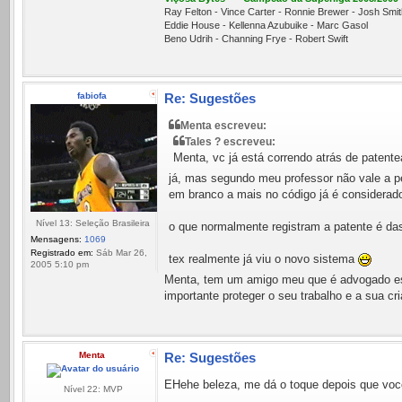
Ray Felton - Vince Carter - Ronnie Brewer - Josh Sm
Eddie House - Kellenna Azubuike - Marc Gasol
Beno Udrih - Channing Frye - Robert Swift
fabiofa
Re: Sugestões
Menta escreveu:
Tales ? escreveu:
Menta, vc já está correndo atrás de patent
já, mas segundo meu professor não vale a pe
em branco a mais no código já é considerado
Nível 13: Seleção Brasileira
o que normalmente registram a patente é das
Mensagens:
1069
Registrado em:
Sáb Mar 26,
tex realmente já viu o novo sistema
2005 5:10 pm
Menta, tem um amigo meu que é advogado espe
importante proteger o seu trabalho e a sua cri
Menta
Re: Sugestões
EHehe beleza, me dá o toque depois que você
Nível 22: MVP