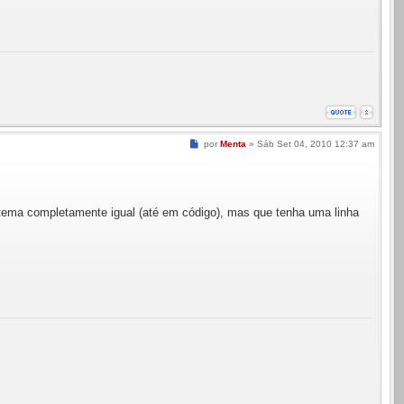
Mensagem
por
Menta
»
Sáb Set 04, 2010 12:37 am
istema completamente igual (até em código), mas que tenha uma linha