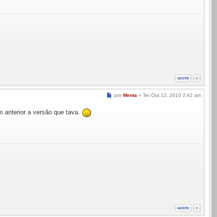
Mensagem
por
Menta
»
Ter Out 12, 2010 2:42 am
m anterior a versão que tava.