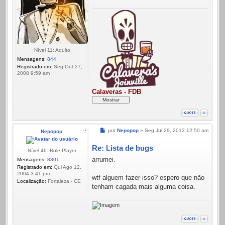
Nível 11: Adulto
Mensagens:
844
Registrado em:
Seg Out 27,
2008 9:59 am
Calaveras - FDB
Mensagem
por
Nepopop
»
Seg Jul 29, 2013 12:50 am
Nepopop
Re: Lista de bugs
Nível 46: Role Player
arrumei.
Mensagens:
8301
Registrado em:
Qui Ago 12,
2004 3:41 pm
wtf alguem fazer isso? espero que não
Localização:
Fortaleza - CE
tenham cagada mais alguma coisa.