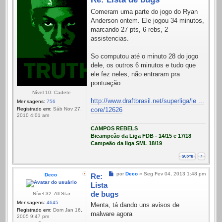
Comeram uma parte do jogo do Ryan
Anderson ontem. Ele jogou 34 minutos,
marcando 27 pts, 6 rebs, 2
assistencias.
So computou até o minuto 28 do jogo
dele, os outros 6 minutos e tudo que
ele fez neles, não entraram pra
pontuação.
Nível 10: Cadete
http://www.draftbrasil.net/superliga/le ...
Mensagens:
756
Registrado em:
Sáb Nov 27,
core/12626
2010 4:01 am
CAMPOS REBELS
Bicampeão da Liga FDB - 14/15 e 17/18
Campeão da liga SML 18/19
Mensagem
por
Deco
»
Seg Fev 04, 2013 1:48 pm
Deco
Re:
Lista
de bugs
Nível 32: All-Star
Mensagens:
4645
Menta, tá dando uns avisos de
Registrado em:
Dom Jan 16,
malware agora
2005 9:47 pm