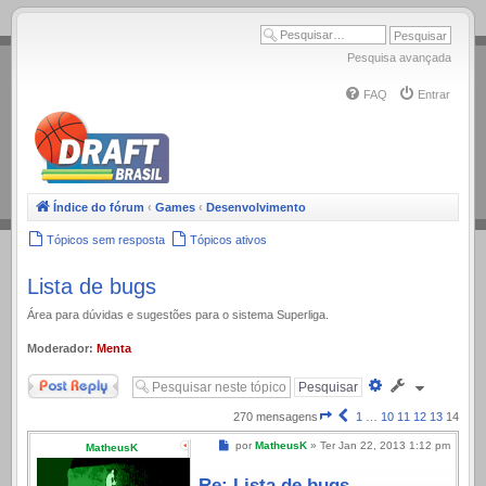
.
Pesquisa avançada
FAQ
Entrar
Índice do fórum
‹
Games
‹
Desenvolvimento
Tópicos sem resposta
Tópicos ativos
Lista de bugs
Área para dúvidas e sugestões para o sistema Superliga.
Moderador:
Menta
Responder
Pesquisa
avançada
Página
Anterior
270 mensagens
1
…
10
11
12
13
14
14
Mensagem
por
MatheusK
»
Ter Jan 22, 2013 1:12 pm
MatheusK
de
14
Re: Lista de bugs