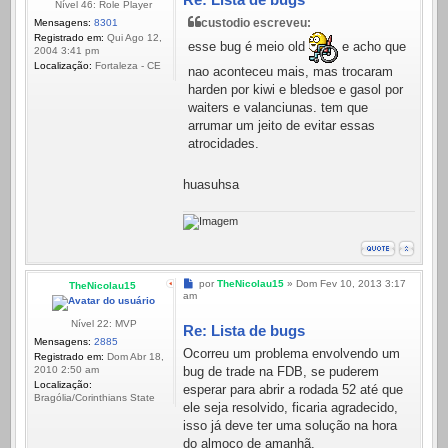
Nível 46: Role Player
custodio escreveu:
Mensagens:
8301
Registrado em:
Qui Ago 12,
esse bug é meio old
e acho que
2004 3:41 pm
Localização:
Fortaleza - CE
nao aconteceu mais, mas trocaram
harden por kiwi e bledsoe e gasol por
waiters e valanciunas. tem que
arrumar um jeito de evitar essas
atrocidades.
huasuhsa
Mensagem
por
TheNicolau15
»
Dom Fev 10, 2013 3:17
TheNicolau15
am
Nível 22: MVP
Re: Lista de bugs
Mensagens:
2885
Ocorreu um problema envolvendo um
Registrado em:
Dom Abr 18,
bug de trade na FDB, se puderem
2010 2:50 am
Localização:
esperar para abrir a rodada 52 até que
Bragólia/Corinthians State
ele seja resolvido, ficaria agradecido,
isso já deve ter uma solução na hora
do almoço de amanhã.