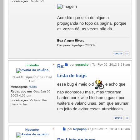
Localização:
Recife, PE
Acredito que seja de alguma
propaganda no topo da pagina, porque
as vezes dá, as vezes não dá.
Boa Viagem Rivers
Campeão Superliga - 2013/14
Mensagem
por
custodio
»
Ter Fev 05, 2013 3:28 am
custodio
Re:
Lista de bugs
Nível 40: Aprendiz de Chad
Ford
esse bug é meio old
e acho que
Mensagens:
6204
Registrado em:
Qua Jan 05,
nao aconteceu mais, mas trocaram
2005 4:09 pm
harden por kiwi e bledsoe e gasol por
Localização:
Victoria, the
waiters e valanciunas. tem que arrumar
place to be
um jeito de evitar essas atrocidades.
Mensagem
por
Nepopop
»
Qua Fev 06, 2013 8:42 am
Nepopop
Re: Lista de bugs