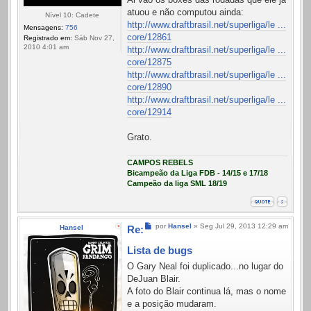
atuou e não computou ainda:
Nível 10: Cadete
http://www.draftbrasil.net/superliga/le ...
Mensagens:
756
core/12861
Registrado em:
Sáb Nov 27,
2010 4:01 am
http://www.draftbrasil.net/superliga/le ...
core/12875
http://www.draftbrasil.net/superliga/le ...
core/12890
http://www.draftbrasil.net/superliga/le ...
core/12914
Grato.
CAMPOS REBELS
Bicampeão da Liga FDB - 14/15 e 17/18
Campeão da liga SML 18/19
Mensagem
por
Hansel
»
Seg Jul 29, 2013 12:29 am
Hansel
Re:
Lista de bugs
O Gary Neal foi duplicado...no lugar do
DeJuan Blair.
A foto do Blair continua lá, mas o nome
e a posição mudaram.