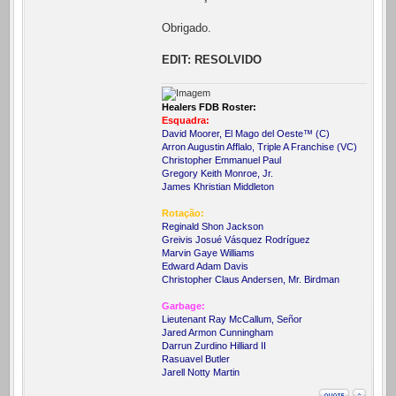
Obrigado.
EDIT: RESOLVIDO
Healers FDB Roster:
Esquadra:
David Moorer, El Mago del Oeste™ (C)
Arron Augustin Afflalo, Triple A Franchise (VC)
Christopher Emmanuel Paul
Gregory Keith Monroe, Jr.
James Khristian Middleton
Rotação:
Reginald Shon Jackson
Greivis Josué Vásquez Rodríguez
Marvin Gaye Williams
Edward Adam Davis
Christopher Claus Andersen, Mr. Birdman
Garbage:
Lieutenant Ray McCallum, Señor
Jared Armon Cunningham
Darrun Zurdino Hilliard II
Rasuavel Butler
Jarell Notty Martin