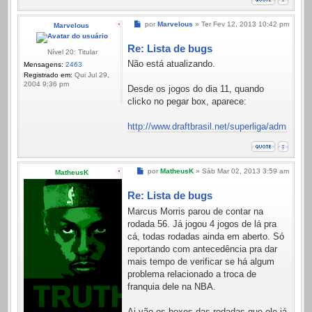
Mensagem
por
Marvelous
»
Ter Fev 12, 2013 10:42 pm
Marvelous
Re: Lista de bugs
Nível 20: Titular
Não está atualizando.
Mensagens:
2463
Registrado em:
Qui Jul 29,
2004 9:36 pm
Desde os jogos do dia 11, quando
clicko no pegar box, aparece:
http://www.draftbrasil.net/superliga/admin/pa
Mensagem
por
MatheusK
»
Sáb Mar 02, 2013 3:59 am
MatheusK
Re: Lista de bugs
Marcus Morris parou de contar na
rodada 56. Já jogou 4 jogos de lá pra
cá, todas rodadas ainda em aberto. Só
reportando com antecedência pra dar
mais tempo de verificar se há algum
problema relacionado a troca de
franquia dele na NBA.
Ai vão os boxes das rodadas que ele já