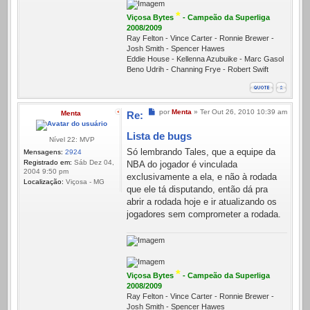
*
Viçosa Bytes
- Campeão da Superliga
2008/2009
Ray Felton - Vince Carter - Ronnie Brewer -
Josh Smith - Spencer Hawes
Eddie House - Kellenna Azubuike - Marc Gasol
Beno Udrih - Channing Frye - Robert Swift
Mensagem
por
Menta
»
Ter Out 26, 2010 10:39 am
Menta
Re:
Lista de bugs
Nível 22: MVP
Só lembrando Tales, que a equipe da
Mensagens:
2924
Registrado em:
Sáb Dez 04,
NBA do jogador é vinculada
2004 9:50 pm
exclusivamente a ela, e não à rodada
Localização:
Viçosa - MG
que ele tá disputando, então dá pra
abrir a rodada hoje e ir atualizando os
jogadores sem comprometer a rodada.
*
Viçosa Bytes
- Campeão da Superliga
2008/2009
Ray Felton - Vince Carter - Ronnie Brewer -
Josh Smith - Spencer Hawes