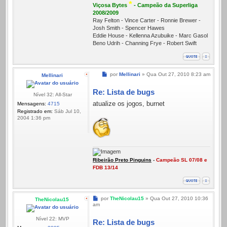
*
Viçosa Bytes
- Campeão da Superliga
2008/2009
Ray Felton - Vince Carter - Ronnie Brewer -
Josh Smith - Spencer Hawes
Eddie House - Kellenna Azubuike - Marc Gasol
Beno Udrih - Channing Frye - Robert Swift
Mensagem
por
Mellinari
»
Qua Out 27, 2010 8:23 am
Mellinari
Re: Lista de bugs
Nível 32: All-Star
atualize os jogos, burnet
Mensagens:
4715
Registrado em:
Sáb Jul 10,
2004 1:36 pm
Ribeirão Preto Pinguins
-
Campeão SL 07/08 e
FDB 13/14
Mensagem
por
TheNicolau15
»
Qua Out 27, 2010 10:36
TheNicolau15
am
Nível 22: MVP
Re: Lista de bugs