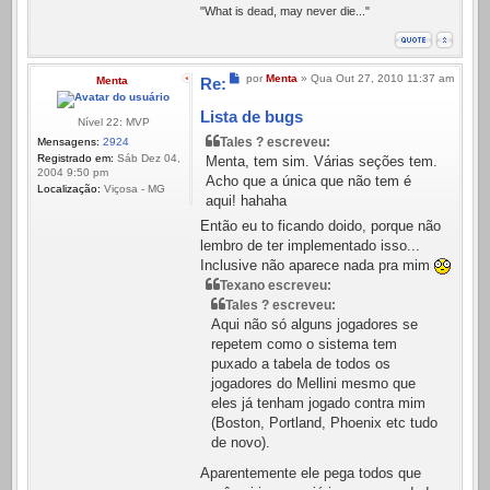
"What is dead, may never die..."
Mensagem
por
Menta
»
Qua Out 27, 2010 11:37 am
Menta
Re:
Lista de bugs
Nível 22: MVP
Tales ? escreveu:
Mensagens:
2924
Registrado em:
Sáb Dez 04,
Menta, tem sim. Várias seções tem.
2004 9:50 pm
Acho que a única que não tem é
Localização:
Viçosa - MG
aqui! hahaha
Então eu to ficando doido, porque não
lembro de ter implementado isso...
Inclusive não aparece nada pra mim
Texano escreveu:
Tales ? escreveu:
Aqui não só alguns jogadores se
repetem como o sistema tem
puxado a tabela de todos os
jogadores do Mellini mesmo que
eles já tenham jogado contra mim
(Boston, Portland, Phoenix etc tudo
de novo).
Aparentemente ele pega todos que