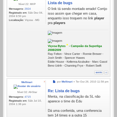
Lista de bugs
Nível 22: MVP
O link tá sendo montado errado! Corrijo
Mensagens:
2924
Registrado em:
Sáb Dez 04,
isso assim que chegar em casa,
2004 9:50 pm
enquanto isso troquem no link
player
Localização:
Viçosa - MG
pra
players
*
Viçosa Bytes
- Campeão da Superliga
2008/2009
Ray Felton - Vince Carter - Ronnie Brewer -
Josh Smith - Spencer Hawes
Eddie House - Kellenna Azubuike - Marc Gasol
Beno Udrih - Channing Frye - Robert Swift
Mensagem
por
Mellinari
»
Ter Out 26, 2010 11:58 pm
Mellinari
Re: Lista de bugs
Nível 32: All-Star
Menta, na classificação da SL não
Mensagens:
4715
Registrado em:
Sáb Jul 10,
aparece o time do Edu
2004 1:36 pm
Dá uma conferida, uma conferencia
tem 14 times e a outra 15