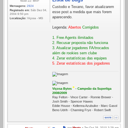
Nível 22: MVP
Mensagens:
2924
Custodio e Texano, favor atualizarem
Registrado em:
Sáb Dez 04,
esse post a medida que mais forem
2004 9:50 pm
aparecendo.
Localização:
Viçosa - MG
Legenda:
Abertos
Corrigidos
1. Free Agents ilimitados
2. Recusar proposta não funciona
3. Atualizar jogadores FA/trocados
além de rookies sem clube
4. Zerar estatísticas das equipes
5. Zerar estatísticas dos jogadores
*
Viçosa Bytes
- Campeão da Superliga
2008/2009
Ray Felton - Vince Carter - Ronnie Brewer -
Josh Smith - Spencer Hawes
Eddie House - Kellenna Azubuike - Marc Gasol
Beno Udrih - Channing Frye - Robert Swift
Mensagem
por
Menta
»
Ter Out 26, 2010 3:29 am