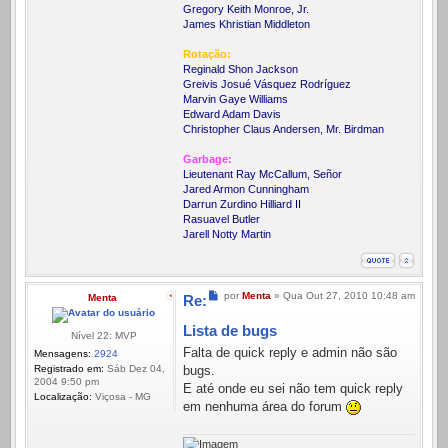
Gregory Keith Monroe, Jr.
James Khristian Middleton
Rotação:
Reginald Shon Jackson
Greivis Josué Vásquez Rodríguez
Marvin Gaye Williams
Edward Adam Davis
Christopher Claus Andersen, Mr. Birdman
Garbage:
Lieutenant Ray McCallum, Señor
Jared Armon Cunningham
Darrun Zurdino Hilliard II
Rasuavel Butler
Jarell Notty Martin
Mensagem
por
Menta
»
Qua Out 27, 2010 10:48 am
Menta
Re:
Lista de bugs
Nível 22: MVP
Falta de quick reply e admin não são
Mensagens:
2924
Registrado em:
Sáb Dez 04,
bugs.
2004 9:50 pm
E até onde eu sei não tem quick reply
Localização:
Viçosa - MG
em nenhuma área do forum