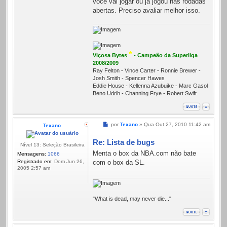
você vai jogar ou já jogou nas rodadas
abertas. Preciso avaliar melhor isso.
*
Viçosa Bytes
- Campeão da Superliga
2008/2009
Ray Felton - Vince Carter - Ronnie Brewer -
Josh Smith - Spencer Hawes
Eddie House - Kellenna Azubuike - Marc Gasol
Beno Udrih - Channing Frye - Robert Swift
Mensagem
por
Texano
»
Qua Out 27, 2010 11:42 am
Texano
Re: Lista de bugs
Nível 13: Seleção Brasileira
Menta o box da NBA.com não bate
Mensagens:
1066
Registrado em:
Dom Jun 26,
com o box da SL.
2005 2:57 am
"What is dead, may never die..."