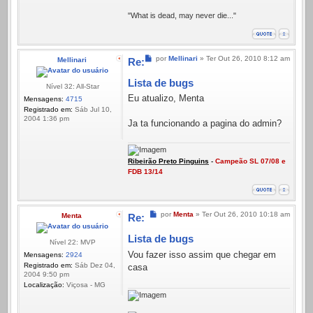
"What is dead, may never die..."
Mensagem
por
Mellinari
»
Ter Out 26, 2010 8:12 am
Mellinari
Re:
Lista de bugs
Nível 32: All-Star
Eu atualizo, Menta
Mensagens:
4715
Registrado em:
Sáb Jul 10,
2004 1:36 pm
Ja ta funcionando a pagina do admin?
Ribeirão Preto Pinguins
-
Campeão SL 07/08 e
FDB 13/14
Mensagem
por
Menta
»
Ter Out 26, 2010 10:18 am
Menta
Re:
Lista de bugs
Nível 22: MVP
Vou fazer isso assim que chegar em
Mensagens:
2924
Registrado em:
Sáb Dez 04,
casa
2004 9:50 pm
Localização:
Viçosa - MG