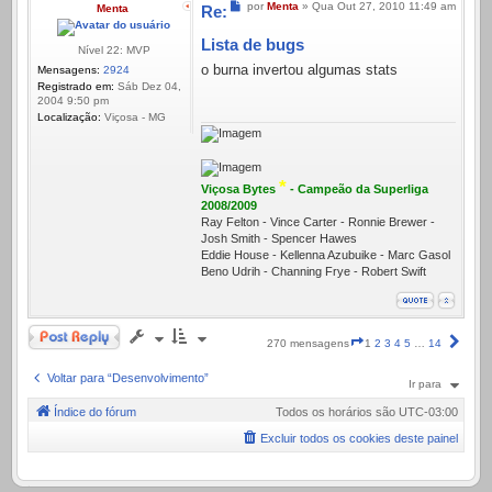
Mensagem
por
Menta
»
Qua Out 27, 2010 11:49 am
Menta
Re:
Lista de bugs
Nível 22: MVP
o burna invertou algumas stats
Mensagens:
2924
Registrado em:
Sáb Dez 04,
2004 9:50 pm
Localização:
Viçosa - MG
*
Viçosa Bytes
- Campeão da Superliga
2008/2009
Ray Felton - Vince Carter - Ronnie Brewer -
Josh Smith - Spencer Hawes
Eddie House - Kellenna Azubuike - Marc Gasol
Beno Udrih - Channing Frye - Robert Swift
Responder
Página
Próx
270 mensagens
1
2
3
4
5
…
14
1
de
Voltar para “Desenvolvimento”
Ir para
14
Índice do fórum
Todos os horários são
UTC-03:00
Excluir todos os cookies deste painel
.