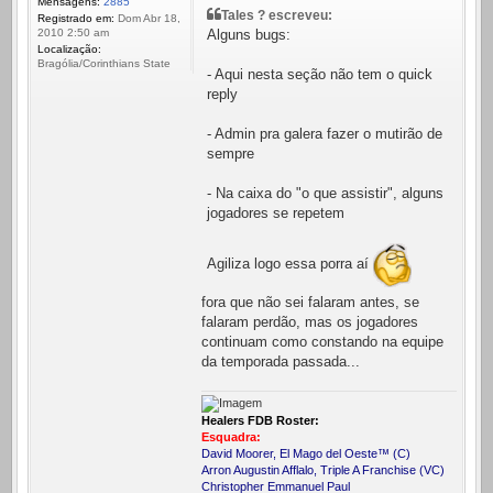
Mensagens:
2885
Tales ? escreveu:
Registrado em:
Dom Abr 18,
Alguns bugs:
2010 2:50 am
Localização:
Bragólia/Corinthians State
- Aqui nesta seção não tem o quick
reply
- Admin pra galera fazer o mutirão de
sempre
- Na caixa do "o que assistir", alguns
jogadores se repetem
Agiliza logo essa porra aí
fora que não sei falaram antes, se
falaram perdão, mas os jogadores
continuam como constando na equipe
da temporada passada...
Healers FDB Roster:
Esquadra:
David Moorer, El Mago del Oeste™ (C)
Arron Augustin Afflalo, Triple A Franchise (VC)
Christopher Emmanuel Paul