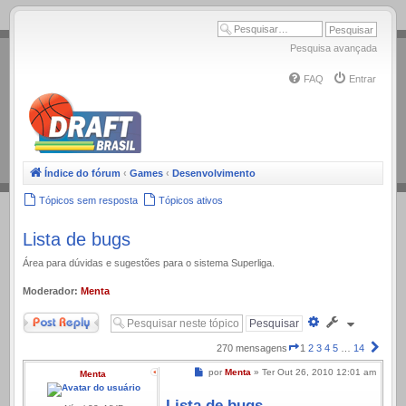
.
Pesquisa avançada
FAQ
Entrar
Índice do fórum
‹
Games
‹
Desenvolvimento
Tópicos sem resposta
Tópicos ativos
Lista de bugs
Área para dúvidas e sugestões para o sistema Superliga.
Moderador:
Menta
Responder
Pesquisa
avançada
Página
Próx
270 mensagens
1
2
3
4
5
…
14
1
Mensagem
por
Menta
»
Ter Out 26, 2010 12:01 am
Menta
de
14
Lista de bugs