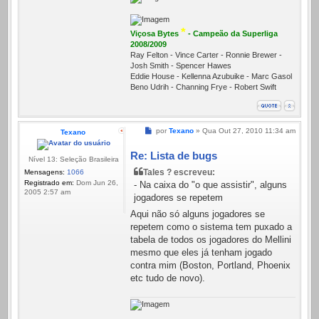
*
Viçosa Bytes
- Campeão da Superliga
2008/2009
Ray Felton - Vince Carter - Ronnie Brewer -
Josh Smith - Spencer Hawes
Eddie House - Kellenna Azubuike - Marc Gasol
Beno Udrih - Channing Frye - Robert Swift
Mensagem
por
Texano
»
Qua Out 27, 2010 11:34 am
Texano
Re: Lista de bugs
Nível 13: Seleção Brasileira
Tales ? escreveu:
Mensagens:
1066
Registrado em:
Dom Jun 26,
- Na caixa do "o que assistir", alguns
2005 2:57 am
jogadores se repetem
Aqui não só alguns jogadores se
repetem como o sistema tem puxado a
tabela de todos os jogadores do Mellini
mesmo que eles já tenham jogado
contra mim (Boston, Portland, Phoenix
etc tudo de novo).