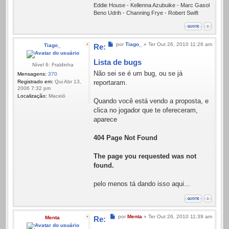
Eddie House - Kellenna Azubuike - Marc Gasol
Beno Udrih - Channing Frye - Robert Swift
Mensagem
por
Tiago_
»
Ter Out 26, 2010 11:26 am
Tiago_
Re:
Lista de bugs
Nível 6: Fraldinha
Não sei se é um bug, ou se já
Mensagens:
370
Registrado em:
Qui Abr 13,
reportaram.
2006 7:32 pm
Localização:
Maceió
Quando você está vendo a proposta, e
clica no jogador que te ofereceram,
aparece
404 Page Not Found
The page you requested was not
found.
pelo menos tá dando isso aqui...
Mensagem
por
Menta
»
Ter Out 26, 2010 11:39 am
Menta
Re: