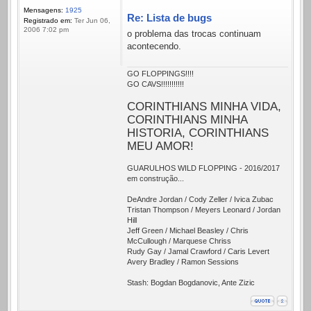
Mensagens:
1925
Re: Lista de bugs
Registrado em:
Ter Jun 06,
2006 7:02 pm
o problema das trocas continuam
acontecendo.
GO FLOPPINGS!!!!
GO CAVS!!!!!!!!!!!
CORINTHIANS MINHA VIDA,
CORINTHIANS MINHA
HISTORIA, CORINTHIANS
MEU AMOR!
GUARULHOS WILD FLOPPING - 2016/2017
em construção...
DeAndre Jordan / Cody Zeller / Ivica Zubac
Tristan Thompson / Meyers Leonard / Jordan
Hill
Jeff Green / Michael Beasley / Chris
McCullough / Marquese Chriss
Rudy Gay / Jamal Crawford / Caris Levert
Avery Bradley / Ramon Sessions
Stash: Bogdan Bogdanovic, Ante Zizic