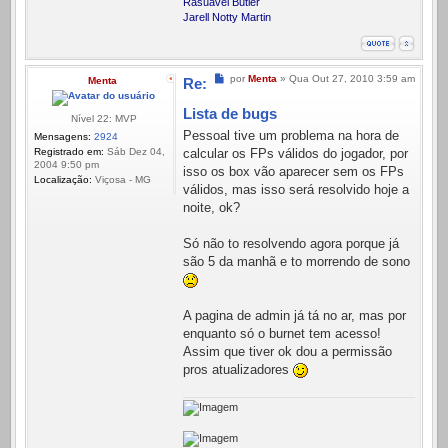
Rasuavel Butler
Jarell Notty Martin
Mensagem
por
Menta
»
Qua Out 27, 2010 3:59 am
Menta
Re:
Lista de bugs
Nível 22: MVP
Pessoal tive um problema na hora de
Mensagens:
2924
Registrado em:
Sáb Dez 04,
calcular os FPs válidos do jogador, por
2004 9:50 pm
isso os box vão aparecer sem os FPs
Localização:
Viçosa - MG
válidos, mas isso será resolvido hoje a
noite, ok?
Só não to resolvendo agora porque já
são 5 da manhã e to morrendo de sono
A pagina de admin já tá no ar, mas por
enquanto só o burnet tem acesso!
Assim que tiver ok dou a permissão
pros atualizadores