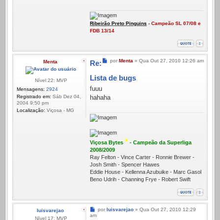
Ribeirão Preto Pinguins
-
Campeão SL 07/08 e
FDB 13/14
Mensagem
por
Menta
»
Qua Out 27, 2010 12:26 am
Menta
Re:
Lista de bugs
Nível 22: MVP
fuuu
Mensagens:
2924
Registrado em:
Sáb Dez 04,
hahaha
2004 9:50 pm
Localização:
Viçosa - MG
*
Viçosa Bytes
- Campeão da Superliga
2008/2009
Ray Felton - Vince Carter - Ronnie Brewer -
Josh Smith - Spencer Hawes
Eddie House - Kellenna Azubuike - Marc Gasol
Beno Udrih - Channing Frye - Robert Swift
Mensagem
por
luisvarejao
»
Qua Out 27, 2010 12:29
luisvarejao
am
Nível 17: MVP