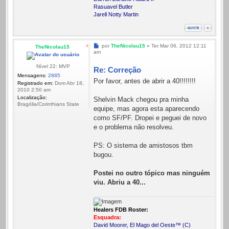
Rasuavel Butler
Jarell Notty Martin
Mensagem
por
TheNicolau15
»
Ter Mar 06, 2012 12:11
TheNicolau15
am
Nível 22: MVP
Re: Correção
Mensagens:
2885
Por favor, antes de abrir a 40!!!!!!!!
Registrado em:
Dom Abr 18,
2010 2:50 am
Localização:
Shelvin Mack chegou pra minha
Bragólia/Corinthians State
equipe, mas agora esta aparecendo
como SF/PF. Dropei e peguei de novo
e o problema não resolveu.
PS: O sistema de amistosos tbm
bugou.
Postei no outro tópico mas ninguém
viu. Abriu a 40...
Healers FDB Roster:
Esquadra:
David Moorer, El Mago del Oeste™ (C)