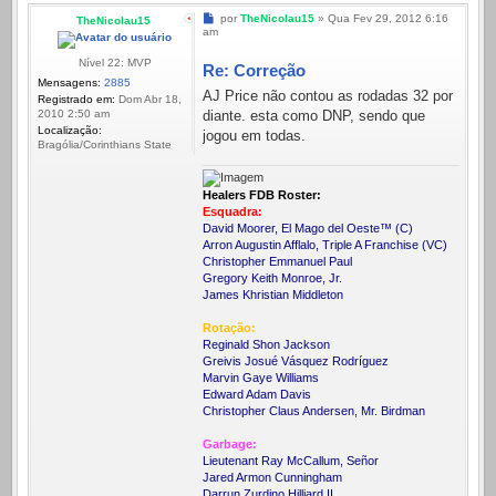
Mensagem
por
TheNicolau15
»
Qua Fev 29, 2012 6:16
TheNicolau15
am
Nível 22: MVP
Re: Correção
Mensagens:
2885
AJ Price não contou as rodadas 32 por
Registrado em:
Dom Abr 18,
diante. esta como DNP, sendo que
2010 2:50 am
Localização:
jogou em todas.
Bragólia/Corinthians State
Healers FDB Roster:
Esquadra:
David Moorer, El Mago del Oeste™ (C)
Arron Augustin Afflalo, Triple A Franchise (VC)
Christopher Emmanuel Paul
Gregory Keith Monroe, Jr.
James Khristian Middleton
Rotação:
Reginald Shon Jackson
Greivis Josué Vásquez Rodríguez
Marvin Gaye Williams
Edward Adam Davis
Christopher Claus Andersen, Mr. Birdman
Garbage:
Lieutenant Ray McCallum, Señor
Jared Armon Cunningham
Darrun Zurdino Hilliard II