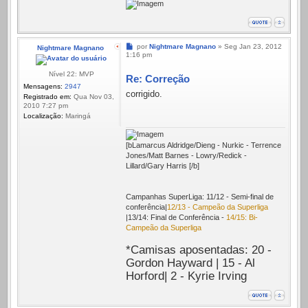
Mensagem
por
Nightmare Magnano
»
Seg Jan 23, 2012
Nightmare Magnano
1:16 pm
Nível 22: MVP
Re: Correção
Mensagens:
2947
corrigido.
Registrado em:
Qua Nov 03,
2010 7:27 pm
Localização:
Maringá
[bLamarcus Aldridge/Dieng - Nurkic - Terrence
Jones/Matt Barnes - Lowry/Redick -
Lillard/Gary Harris [/b]
Campanhas SuperLiga: 11/12 - Semi-final de
conferência|
12/13 - Campeão da Superliga
|13/14: Final de Conferência -
14/15: Bi-
Campeão da Superliga
*Camisas aposentadas: 20 -
Gordon Hayward | 15 - Al
Horford| 2 - Kyrie Irving