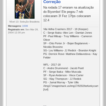
Correção
Na rodada 17 erraram na atualização
do Biyombo! Ele pegou 7 reb
colocaram 3! Fez 17fps colocaram
12.4
Nível 13: Seleção Brasileira
Mensagens:
1036
Vila Velha Crashers 2017 - 18 (Keeper)
Registrado em:
Sex Mar 26,
C - Serge Ibaka -Alex Len - Damian Jones
2004 12:30 pm
PF -Paul Milsap - Troy Williams - Cameron
Oliver
SF- -Otto Porter Jr - Bojan Bogdanovic -
Nicolás Brussino
SG- Lou Williams- JJ Redick - Brandon Knight
PG -Derrick Rose- Matthew Dellavedova - Kay
Felder
WFL - 2017-18
C - Andre Drummond - Jacob Poetl
PF - Serge Ibaka - Mike Muscala
SF - Ryan Anderson - Vince Carter
SG - Klay Thompson - JJ Redick
PG - Jamal Murray - Tyler Ullis
//img17.imageshack.us/img17/9292/befunkycartoonizer
[/url]