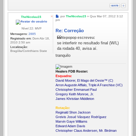
Mensagem
por
TheNicolau15
»
Qua Mar 07, 2012 3:12
TheNicolau15
pm
Nível 22: MVP
Re: Correção
Mensagens:
2885
Nepopop escreveu:
Registrado em:
Dom Abr 18,
se interferir no resultado final (W/L)
2010 2:50 am
Localização:
da rodada 40, avisa aí.
Bragólia/Corinthians State
tranquilo
Healers FDB Roster:
Esquadra:
David Moorer, El Mago del Oeste™ (C)
Arron Augustin Afflalo, Triple A Franchise (VC)
Christopher Emmanuel Paul
Gregory Keith Monroe, Jr.
James Khristian Middleton
Rotação:
Reginald Shon Jackson
Greivis Josué Vásquez Rodríguez
Marvin Gaye Williams
Edward Adam Davis
Christopher Claus Andersen, Mr. Birdman