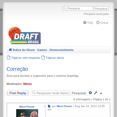
.
Pesquisa avançada
FAQ
Entrar
Índice do fórum
‹
Games
‹
Desenvolvimento
Tópicos sem resposta
Tópicos ativos
Correção
Área para dúvidas e sugestões para o sistema Superliga.
Moderador:
Menta
Responder
Pesquisa
avançada
6 mensagens • Página
1
de
1
Mensagem
por
West Forum
»
Seg Jan 23, 2012 12:05
West Forum
pm