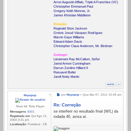
Arron Augustin Afflalo, Triple A Franchise (VC)
Christopher Emmanuel Paul
Gregory Keith Monroe, Jr.
James Khristian Middleton
Rotação:
Reginald Shon Jackson
Greivis Josué Vásquez Rodríguez
Marvin Gaye Williams
Edward Adam Davis
Christopher Claus Andersen, Mr. Birdman
Garbage:
Lieutenant Ray McCallum, Señor
Jared Armon Cunningham
Darrun Zurdino Hilliard II
Rasuavel Butler
Jarell Notty Martin
Mensagem
por
Nepopop
»
Qua Mar 07, 2012 10:49 am
Nepopop
Re: Correção
Nível 46: Role Player
se interferir no resultado final (W/L) da
Mensagens:
8301
Registrado em:
Qui Ago 12,
rodada 40, avisa aí.
2004 3:41 pm
Localização:
Fortaleza - CE