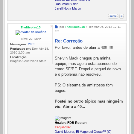
Rasuavel Butler
Jarell Notty Martin
Mensagem
por
TheNicolau15
»
Ter Mar 06, 2012 12:11
TheNicolau15
am
Nível 22: MVP
Re: Correção
Mensagens:
2885
Por favor, antes de abrir a 40!!!!!!!!
Registrado em:
Dom Abr 18,
2010 2:50 am
Localização:
Shelvin Mack chegou pra minha
Bragólia/Corinthians State
equipe, mas agora esta aparecendo
como SF/PF. Dropei e peguei de novo
e o problema não resolveu.
PS: O sistema de amistosos tbm
bugou.
Postei no outro tópico mas ninguém
viu. Abriu a 40...
Healers FDB Roster:
Esquadra:
David Moorer, El Mago del Oeste™ (C)