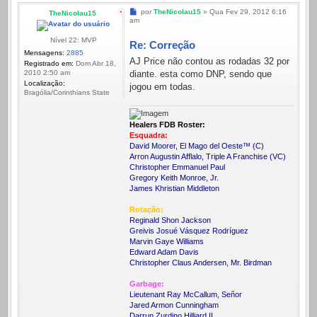
Mensagem
por
TheNicolau15
»
Qua Fev 29, 2012 6:16
TheNicolau15
am
Nível 22: MVP
Re: Correção
Mensagens:
2885
AJ Price não contou as rodadas 32 por
Registrado em:
Dom Abr 18,
diante. esta como DNP, sendo que
2010 2:50 am
Localização:
jogou em todas.
Bragólia/Corinthians State
Healers FDB Roster:
Esquadra:
David Moorer, El Mago del Oeste™ (C)
Arron Augustin Afflalo, Triple A Franchise (VC)
Christopher Emmanuel Paul
Gregory Keith Monroe, Jr.
James Khristian Middleton
Rotação:
Reginald Shon Jackson
Greivis Josué Vásquez Rodríguez
Marvin Gaye Williams
Edward Adam Davis
Christopher Claus Andersen, Mr. Birdman
Garbage:
Lieutenant Ray McCallum, Señor
Jared Armon Cunningham
Darrun Zurdino Hilliard II