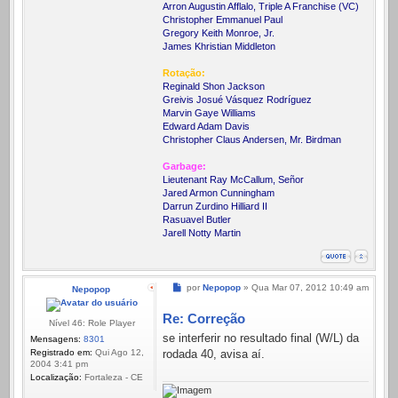
Arron Augustin Afflalo, Triple A Franchise (VC)
Christopher Emmanuel Paul
Gregory Keith Monroe, Jr.
James Khristian Middleton
Rotação:
Reginald Shon Jackson
Greivis Josué Vásquez Rodríguez
Marvin Gaye Williams
Edward Adam Davis
Christopher Claus Andersen, Mr. Birdman
Garbage:
Lieutenant Ray McCallum, Señor
Jared Armon Cunningham
Darrun Zurdino Hilliard II
Rasuavel Butler
Jarell Notty Martin
Mensagem
por
Nepopop
»
Qua Mar 07, 2012 10:49 am
Nepopop
Re: Correção
Nível 46: Role Player
se interferir no resultado final (W/L) da
Mensagens:
8301
Registrado em:
Qui Ago 12,
rodada 40, avisa aí.
2004 3:41 pm
Localização:
Fortaleza - CE