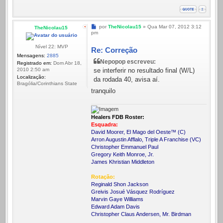
Mensagem
por
TheNicolau15
»
Qua Mar 07, 2012 3:12
TheNicolau15
pm
Nível 22: MVP
Re: Correção
Mensagens:
2885
Nepopop escreveu:
Registrado em:
Dom Abr 18,
se interferir no resultado final (W/L)
2010 2:50 am
Localização:
da rodada 40, avisa aí.
Bragólia/Corinthians State
tranquilo
Healers FDB Roster:
Esquadra:
David Moorer, El Mago del Oeste™ (C)
Arron Augustin Afflalo, Triple A Franchise (VC)
Christopher Emmanuel Paul
Gregory Keith Monroe, Jr.
James Khristian Middleton
Rotação:
Reginald Shon Jackson
Greivis Josué Vásquez Rodríguez
Marvin Gaye Williams
Edward Adam Davis
Christopher Claus Andersen, Mr. Birdman