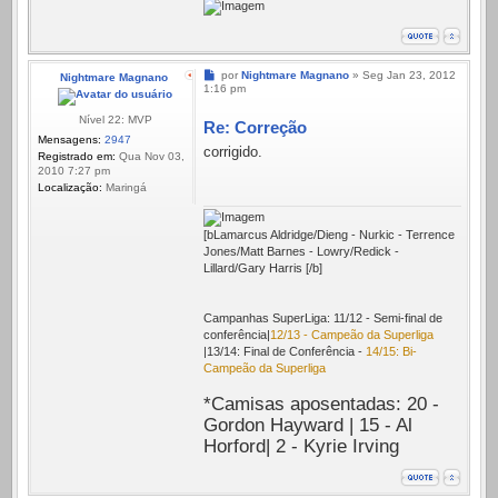
Mensagem
por
Nightmare Magnano
»
Seg Jan 23, 2012
Nightmare Magnano
1:16 pm
Nível 22: MVP
Re: Correção
Mensagens:
2947
corrigido.
Registrado em:
Qua Nov 03,
2010 7:27 pm
Localização:
Maringá
[bLamarcus Aldridge/Dieng - Nurkic - Terrence
Jones/Matt Barnes - Lowry/Redick -
Lillard/Gary Harris [/b]
Campanhas SuperLiga: 11/12 - Semi-final de
conferência|
12/13 - Campeão da Superliga
|13/14: Final de Conferência -
14/15: Bi-
Campeão da Superliga
*Camisas aposentadas: 20 -
Gordon Hayward | 15 - Al
Horford| 2 - Kyrie Irving