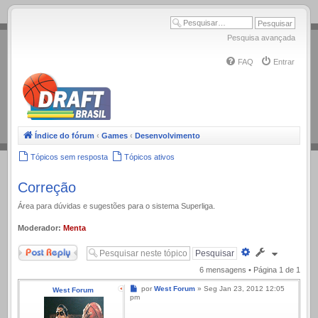
.
Pesquisa avançada
FAQ
Entrar
Índice do fórum
‹
Games
‹
Desenvolvimento
Tópicos sem resposta
Tópicos ativos
Correção
Área para dúvidas e sugestões para o sistema Superliga.
Moderador:
Menta
Responder
Pesquisa
avançada
6 mensagens • Página
1
de
1
Mensagem
por
West Forum
»
Seg Jan 23, 2012 12:05
West Forum
pm