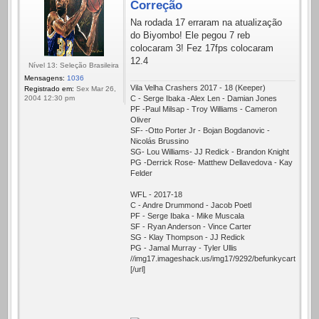
Correção
Na rodada 17 erraram na atualização
do Biyombo! Ele pegou 7 reb
colocaram 3! Fez 17fps colocaram
12.4
Nível 13: Seleção Brasileira
Mensagens:
1036
Vila Velha Crashers 2017 - 18 (Keeper)
Registrado em:
Sex Mar 26,
C - Serge Ibaka -Alex Len - Damian Jones
2004 12:30 pm
PF -Paul Milsap - Troy Williams - Cameron
Oliver
SF- -Otto Porter Jr - Bojan Bogdanovic -
Nicolás Brussino
SG- Lou Williams- JJ Redick - Brandon Knight
PG -Derrick Rose- Matthew Dellavedova - Kay
Felder
WFL - 2017-18
C - Andre Drummond - Jacob Poetl
PF - Serge Ibaka - Mike Muscala
SF - Ryan Anderson - Vince Carter
SG - Klay Thompson - JJ Redick
PG - Jamal Murray - Tyler Ullis
//img17.imageshack.us/img17/9292/befunkycartoonizer
[/url]