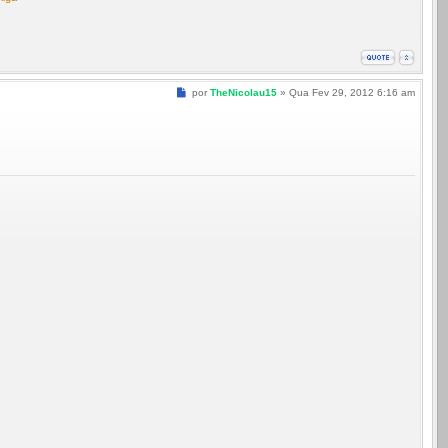
Mensagem
por
TheNicolau15
»
Qua Fev 29, 2012 6:16 am