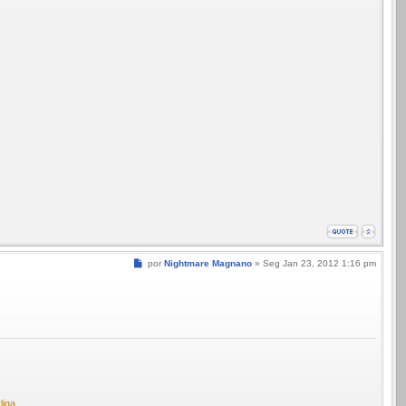
Mensagem
por
Nightmare Magnano
»
Seg Jan 23, 2012 1:16 pm
liga