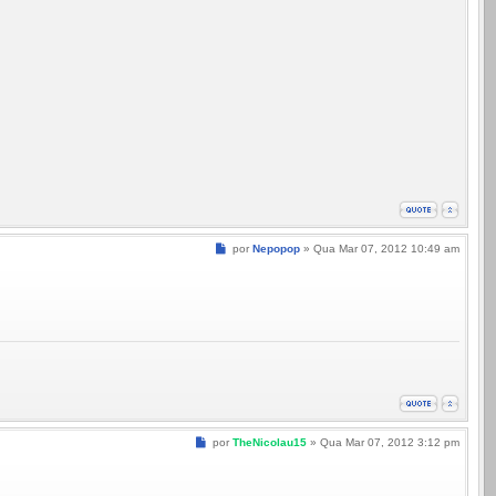
Mensagem
por
Nepopop
»
Qua Mar 07, 2012 10:49 am
Mensagem
por
TheNicolau15
»
Qua Mar 07, 2012 3:12 pm