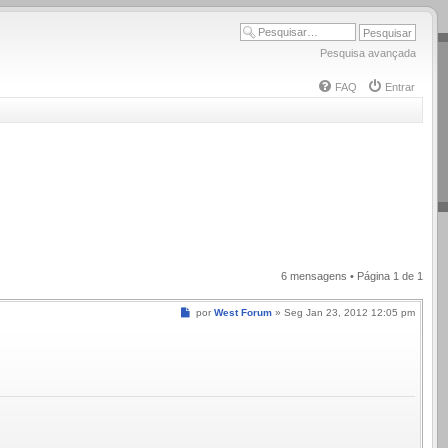
Pesquisa avançada
FAQ
Entrar
6 mensagens • Página
1
de
1
Mensagem
por
West Forum
»
Seg Jan 23, 2012 12:05 pm