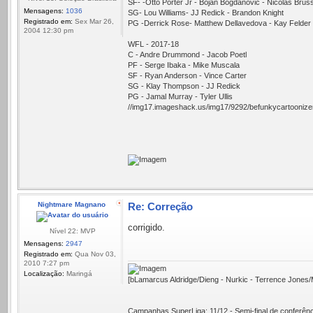
SF- -Otto Porter Jr - Bojan Bogdanovic - Nicolás Brus
Mensagens:
1036
SG- Lou Williams- JJ Redick - Brandon Knight
Registrado em:
Sex Mar 26,
PG -Derrick Rose- Matthew Dellavedova - Kay Felder
2004 12:30 pm
WFL - 2017-18
C - Andre Drummond - Jacob Poetl
PF - Serge Ibaka - Mike Muscala
SF - Ryan Anderson - Vince Carter
SG - Klay Thompson - JJ Redick
PG - Jamal Murray - Tyler Ullis
//img17.imageshack.us/img17/9292/befunkycartoonizer22
Nightmare Magnano
Re: Correção
corrigido.
Nível 22: MVP
Mensagens:
2947
Registrado em:
Qua Nov 03,
2010 7:27 pm
Localização:
Maringá
[bLamarcus Aldridge/Dieng - Nurkic - Terrence Jones/Ma
Campanhas SuperLiga: 11/12 - Semi-final de conferênc