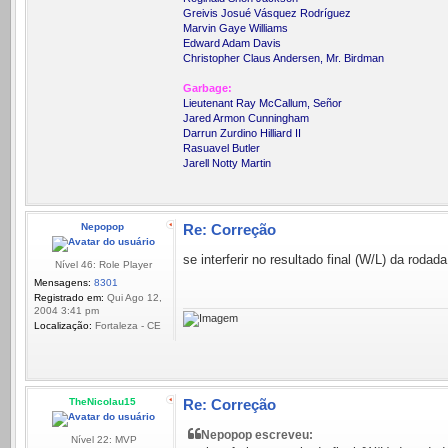
Greivis Josué Vásquez Rodríguez
Marvin Gaye Williams
Edward Adam Davis
Christopher Claus Andersen, Mr. Birdman
Garbage:
Lieutenant Ray McCallum, Señor
Jared Armon Cunningham
Darrun Zurdino Hilliard II
Rasuavel Butler
Jarell Notty Martin
Nepopop
Re: Correção
se interferir no resultado final (W/L) da rodada
Nível 46: Role Player
Mensagens:
8301
Registrado em:
Qui Ago 12,
2004 3:41 pm
Localização:
Fortaleza - CE
TheNicolau15
Re: Correção
Nepopop escreveu:
Nível 22: MVP