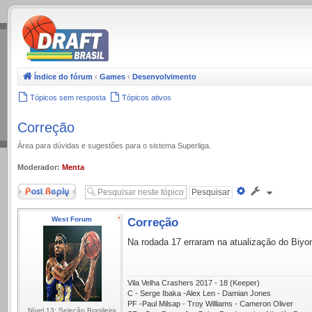
.
Índice do fórum
‹
Games
‹
Desenvolvimento
Tópicos sem resposta
Tópicos ativos
Correção
Área para dúvidas e sugestões para o sistema Superliga.
Moderador:
Menta
Responder
Pesquisa
avançada
West Forum
Correção
Na rodada 17 erraram na atualização do Biyo
Vila Velha Crashers 2017 - 18 (Keeper)
C - Serge Ibaka -Alex Len - Damian Jones
PF -Paul Milsap - Troy Williams - Cameron Oliver
Nível 13: Seleção Brasileira