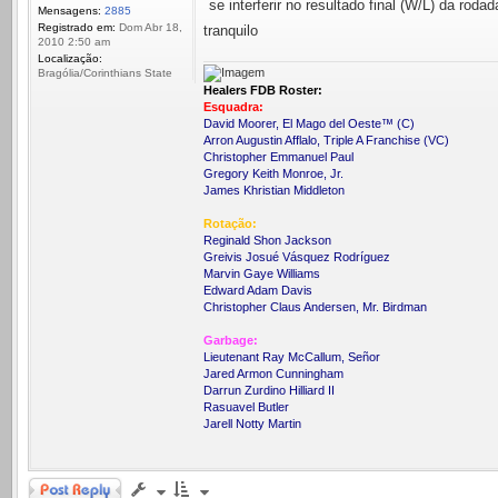
se interferir no resultado final (W/L) da rodad
Mensagens:
2885
Registrado em:
Dom Abr 18,
tranquilo
2010 2:50 am
Localização:
Bragólia/Corinthians State
Healers FDB Roster:
Esquadra:
David Moorer, El Mago del Oeste™ (C)
Arron Augustin Afflalo, Triple A Franchise (VC)
Christopher Emmanuel Paul
Gregory Keith Monroe, Jr.
James Khristian Middleton
Rotação:
Reginald Shon Jackson
Greivis Josué Vásquez Rodríguez
Marvin Gaye Williams
Edward Adam Davis
Christopher Claus Andersen, Mr. Birdman
Garbage:
Lieutenant Ray McCallum, Señor
Jared Armon Cunningham
Darrun Zurdino Hilliard II
Rasuavel Butler
Jarell Notty Martin
Responder