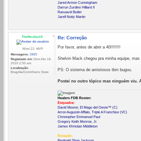
Jared Armon Cunningham
Darrun Zurdino Hilliard II
Rasuavel Butler
Jarell Notty Martin
TheNicolau15
Re: Correção
Por favor, antes de abrir a 40!!!!!!!!
Nível 22: MVP
Mensagens:
2885
Shelvin Mack chegou pra minha equipe, mas 
Registrado em:
Dom Abr 18,
2010 2:50 am
Localização:
PS: O sistema de amistosos tbm bugou.
Bragólia/Corinthians State
Postei no outro tópico mas ninguém viu. Ab
Healers FDB Roster:
Esquadra:
David Moorer, El Mago del Oeste™ (C)
Arron Augustin Afflalo, Triple A Franchise (VC)
Christopher Emmanuel Paul
Gregory Keith Monroe, Jr.
James Khristian Middleton
Rotação:
Reginald Shon Jackson