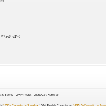
sino
1.jpg[/img][/url]
tt Barnes - Lowry/Redick - Lillard/Gary Harris [/b]
ia|
12/13 - Campeão da Superliga
|13/14: Final de Conferência -
14/15: Bi-Campeão da Super