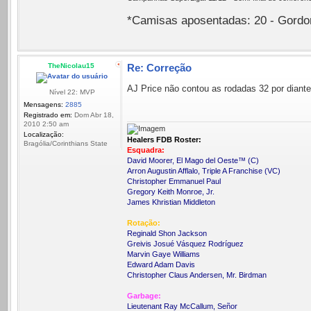
*Camisas aposentadas: 20 - Gordon 
TheNicolau15
Re: Correção
AJ Price não contou as rodadas 32 por diant
Nível 22: MVP
Mensagens:
2885
Registrado em:
Dom Abr 18,
2010 2:50 am
Localização:
Healers FDB Roster:
Bragólia/Corinthians State
Esquadra:
David Moorer, El Mago del Oeste™ (C)
Arron Augustin Afflalo, Triple A Franchise (VC)
Christopher Emmanuel Paul
Gregory Keith Monroe, Jr.
James Khristian Middleton
Rotação:
Reginald Shon Jackson
Greivis Josué Vásquez Rodríguez
Marvin Gaye Williams
Edward Adam Davis
Christopher Claus Andersen, Mr. Birdman
Garbage:
Lieutenant Ray McCallum, Señor