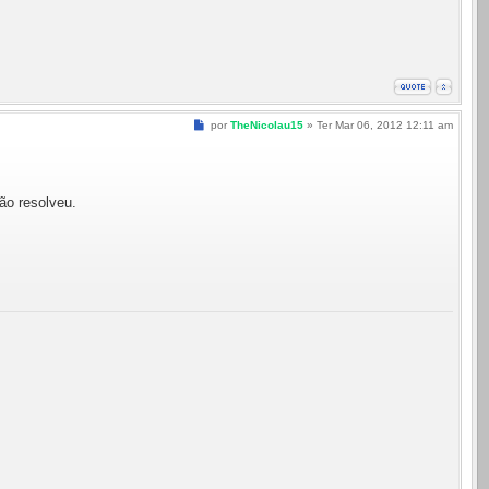
Mensagem
por
TheNicolau15
»
Ter Mar 06, 2012 12:11 am
ão resolveu.