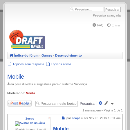
.
Pesquisa avançada
FAQ
Entrar
Índice do fórum
‹
Games
‹
Desenvolvimento
Tópicos sem resposta
Tópicos ativos
Mobile
Área para dúvidas e sugestões para o sistema Superliga.
Moderador:
Menta
Responder
Pesquisa
avançada
1 mensagem • Página
1
de
1
Mensagem
por
Zecps
»
Ter Nov 03, 2015 10:11 am
Zecps
Mobile
Nível 9: Infanto-Juvenil