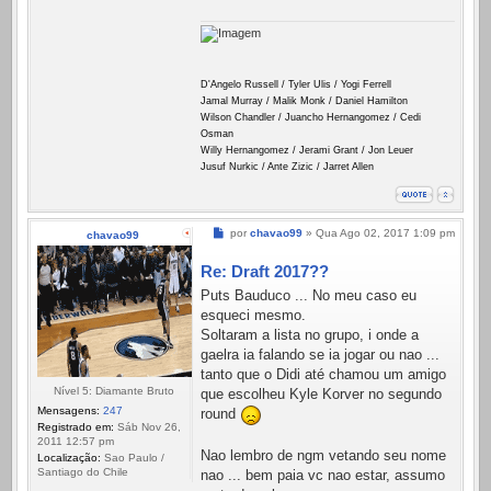
D'Angelo Russell / Tyler Ulis / Yogi Ferrell
Jamal Murray / Malik Monk / Daniel Hamilton
Wilson Chandler / Juancho Hernangomez / Cedi
Osman
Willy Hernangomez / Jerami Grant / Jon Leuer
Jusuf Nurkic / Ante Zizic / Jarret Allen
Mensagem
por
chavao99
»
Qua Ago 02, 2017 1:09 pm
chavao99
Re: Draft 2017??
Puts Bauduco ... No meu caso eu
esqueci mesmo.
Soltaram a lista no grupo, i onde a
gaelra ia falando se ia jogar ou nao ...
tanto que o Didi até chamou um amigo
Nível 5: Diamante Bruto
que escolheu Kyle Korver no segundo
Mensagens:
247
round
Registrado em:
Sáb Nov 26,
2011 12:57 pm
Nao lembro de ngm vetando seu nome
Localização:
Sao Paulo /
Santiago do Chile
nao ... bem paia vc nao estar, assumo