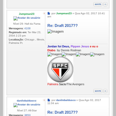
Mensagem
por
Jumpman23
»
Qua Ago 02, 2017 10:41
Jumpman23
am
Nível 29: Hall da Fama
Re: Draft 2017??
Mensagens:
4108
Registrado em:
Ter Mar 23,
2004 2:23 pm
Localização:
Chicago , Illinois,
Palmeira Pr.
Jordan foi Deus
,
Pippen Jesus
e eu o
Diabo
. by Dennis Rodman
Palmeira
Sacis
/The Avengers
Mensagem
por
danilobaldusco
»
Qua Ago 02, 2017
danilobaldusco
11:04 am
Nível 27: All-Star
Re: Draft 2017??
Mensagens:
3653