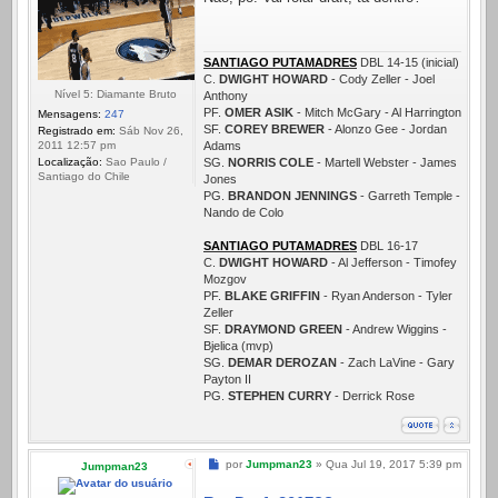
SANTIAGO PUTAMADRES
DBL 14-15 (inicial)
C.
DWIGHT HOWARD
- Cody Zeller - Joel
Nível 5: Diamante Bruto
Anthony
PF.
OMER ASIK
- Mitch McGary - Al Harrington
Mensagens:
247
SF.
COREY BREWER
- Alonzo Gee - Jordan
Registrado em:
Sáb Nov 26,
2011 12:57 pm
Adams
Localização:
Sao Paulo /
SG.
NORRIS COLE
- Martell Webster - James
Santiago do Chile
Jones
PG.
BRANDON JENNINGS
- Garreth Temple -
Nando de Colo
SANTIAGO PUTAMADRES
DBL 16-17
C.
DWIGHT HOWARD
- Al Jefferson - Timofey
Mozgov
PF.
BLAKE GRIFFIN
- Ryan Anderson - Tyler
Zeller
SF.
DRAYMOND GREEN
- Andrew Wiggins -
Bjelica (mvp)
SG.
DEMAR DEROZAN
- Zach LaVine - Gary
Payton II
PG.
STEPHEN CURRY
- Derrick Rose
Mensagem
por
Jumpman23
»
Qua Jul 19, 2017 5:39 pm
Jumpman23