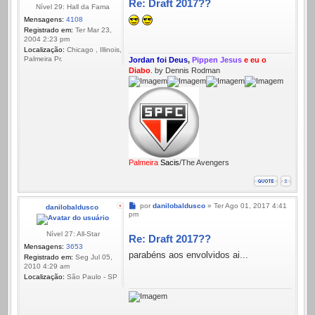
Re: Draft 2017??
Nível 29: Hall da Fama
Mensagens:
4108
Registrado em:
Ter Mar 23,
2004 2:23 pm
Localização:
Chicago , Illinois,
Palmeira Pr.
Jordan foi Deus
,
Pippen Jesus
e eu o
Diabo
. by Dennis Rodman
Palmeira
Sacis
/The Avengers
Mensagem
por
danilobaldusco
»
Ter Ago 01, 2017 4:41
danilobaldusco
pm
Nível 27: All-Star
Re: Draft 2017??
Mensagens:
3653
parabéns aos envolvidos ai...
Registrado em:
Seg Jul 05,
2010 4:29 am
Localização:
São Paulo - SP