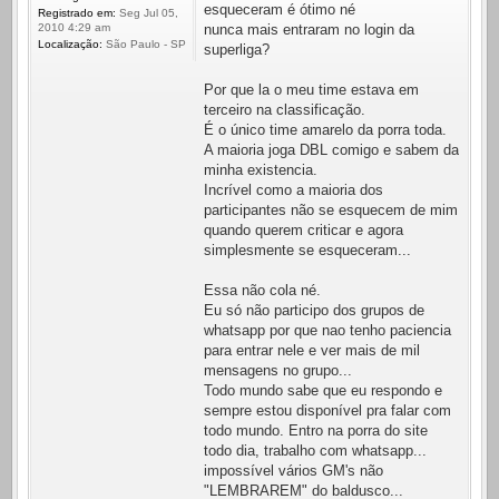
esqueceram é ótimo né
Registrado em:
Seg Jul 05,
nunca mais entraram no login da
2010 4:29 am
Localização:
São Paulo - SP
superliga?
Por que la o meu time estava em
terceiro na classificação.
É o único time amarelo da porra toda.
A maioria joga DBL comigo e sabem da
minha existencia.
Incrível como a maioria dos
participantes não se esquecem de mim
quando querem criticar e agora
simplesmente se esqueceram...
Essa não cola né.
Eu só não participo dos grupos de
whatsapp por que nao tenho paciencia
para entrar nele e ver mais de mil
mensagens no grupo...
Todo mundo sabe que eu respondo e
sempre estou disponível pra falar com
todo mundo. Entro na porra do site
todo dia, trabalho com whatsapp...
impossível vários GM's não
"LEMBRAREM" do baldusco...