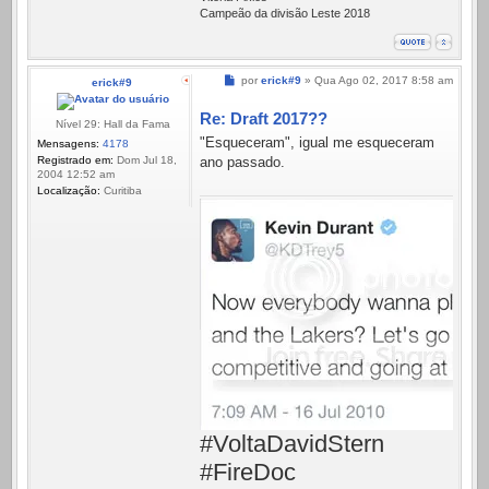
Campeão da divisão Leste 2018
Mensagem
por
erick#9
»
Qua Ago 02, 2017 8:58 am
erick#9
Re: Draft 2017??
Nível 29: Hall da Fama
"Esqueceram", igual me esqueceram
Mensagens:
4178
Registrado em:
Dom Jul 18,
ano passado.
2004 12:52 am
Localização:
Curitiba
#VoltaDavidStern
#FireDoc