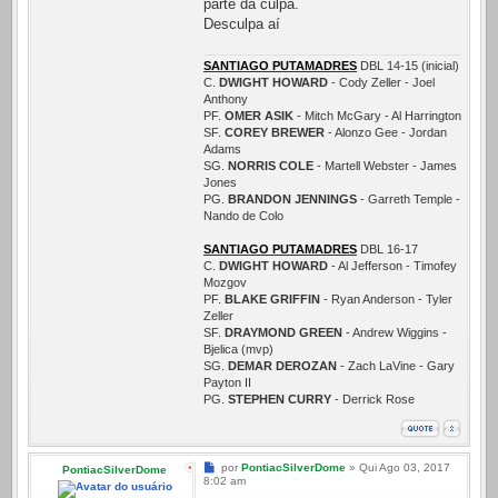
parte da culpa.
Desculpa aí
SANTIAGO PUTAMADRES
DBL 14-15 (inicial)
C.
DWIGHT HOWARD
- Cody Zeller - Joel
Anthony
PF.
OMER ASIK
- Mitch McGary - Al Harrington
SF.
COREY BREWER
- Alonzo Gee - Jordan
Adams
SG.
NORRIS COLE
- Martell Webster - James
Jones
PG.
BRANDON JENNINGS
- Garreth Temple -
Nando de Colo
SANTIAGO PUTAMADRES
DBL 16-17
C.
DWIGHT HOWARD
- Al Jefferson - Timofey
Mozgov
PF.
BLAKE GRIFFIN
- Ryan Anderson - Tyler
Zeller
SF.
DRAYMOND GREEN
- Andrew Wiggins -
Bjelica (mvp)
SG.
DEMAR DEROZAN
- Zach LaVine - Gary
Payton II
PG.
STEPHEN CURRY
- Derrick Rose
Mensagem
por
PontiacSilverDome
»
Qui Ago 03, 2017
PontiacSilverDome
8:02 am