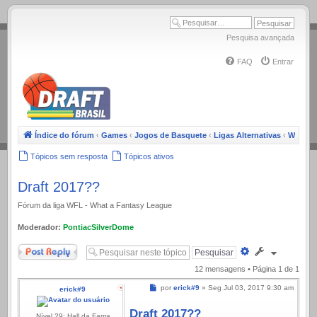
.
Pesquisa avançada
FAQ
Entrar
Índice do fórum
‹
Games
‹
Jogos de Basquete
‹
Ligas Alternativas
‹
WFL
Tópicos sem resposta
Tópicos ativos
Draft 2017??
Fórum da liga WFL - What a Fantasy League
Moderador:
PontiacSilverDome
Responder
Pesquisa
avançada
12 mensagens • Página
1
de
1
Mensagem
por
erick#9
»
Seg Jul 03, 2017 9:30 am
erick#9
Draft 2017??
Nível 29: Hall da Fama