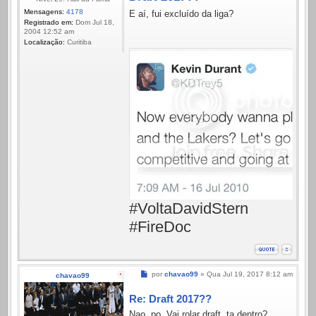
Mensagens:
4178
E aí, fui excluído da liga?
Registrado em:
Dom Jul 18,
2004 12:52 am
Localização:
Curitiba
#VoltaDavidStern
#FireDoc
Mensagem
por
chavao99
»
Qua Jul 19, 2017 8:12 am
chavao99
Re: Draft 2017??
Nao, po. Vai rolar draft, ta dentro?