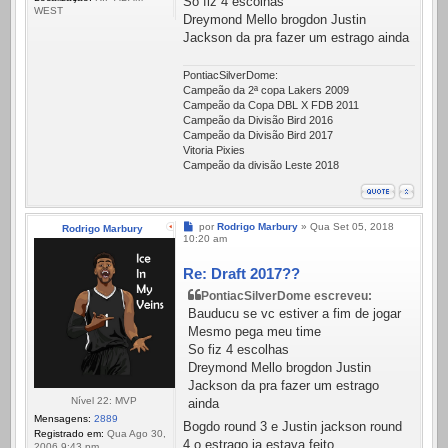
So fiz 4 escolhas
WEST
Dreymond Mello brogdon Justin
Jackson da pra fazer um estrago ainda
PontiacSilverDome:
Campeão da 2ª copa Lakers 2009
Campeão da Copa DBL X FDB 2011
Campeão da Divisão Bird 2016
Campeão da Divisão Bird 2017
Vitoria Pixies
Campeão da divisão Leste 2018
Mensagem
por
Rodrigo Marbury
»
Qua Set 05, 2018
Rodrigo Marbury
10:20 am
Re: Draft 2017??
PontiacSilverDome escreveu:
Bauducu se vc estiver a fim de jogar
Mesmo pega meu time
So fiz 4 escolhas
Dreymond Mello brogdon Justin
Jackson da pra fazer um estrago
Nível 22: MVP
ainda
Mensagens:
2889
Bogdo round 3 e Justin jackson round
Registrado em:
Qua Ago 30,
4 o estrago ja estava feito...
2006 9:43 pm