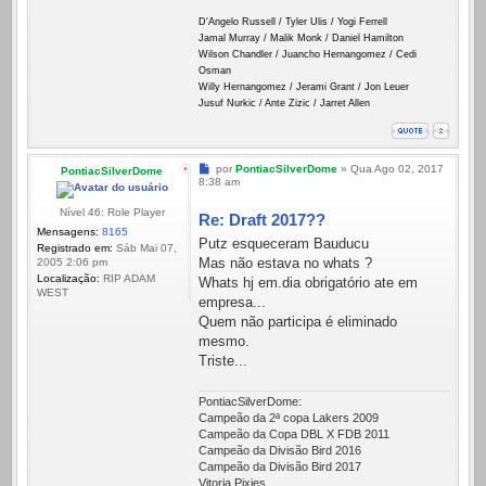
D'Angelo Russell / Tyler Ulis / Yogi Ferrell
Jamal Murray / Malik Monk / Daniel Hamilton
Wilson Chandler / Juancho Hernangomez / Cedi
Osman
Willy Hernangomez / Jerami Grant / Jon Leuer
Jusuf Nurkic / Ante Zizic / Jarret Allen
Mensagem
por
PontiacSilverDome
»
Qua Ago 02, 2017
PontiacSilverDome
8:38 am
Nível 46: Role Player
Re: Draft 2017??
Mensagens:
8165
Putz esqueceram Bauducu
Registrado em:
Sáb Mai 07,
Mas não estava no whats ?
2005 2:06 pm
Localização:
RIP ADAM
Whats hj em.dia obrigatório ate em
WEST
empresa...
Quem não participa é eliminado
mesmo.
Triste...
PontiacSilverDome:
Campeão da 2ª copa Lakers 2009
Campeão da Copa DBL X FDB 2011
Campeão da Divisão Bird 2016
Campeão da Divisão Bird 2017
Vitoria Pixies