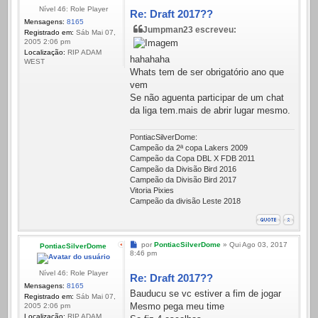
Nível 46: Role Player
Re: Draft 2017??
Mensagens:
8165
Jumpman23 escreveu:
Registrado em:
Sáb Mai 07,
2005 2:06 pm
Localização:
RIP ADAM
hahahaha
WEST
Whats tem de ser obrigatório ano que
vem
Se não aguenta participar de um chat
da liga tem.mais de abrir lugar mesmo.
PontiacSilverDome:
Campeão da 2ª copa Lakers 2009
Campeão da Copa DBL X FDB 2011
Campeão da Divisão Bird 2016
Campeão da Divisão Bird 2017
Vitoria Pixies
Campeão da divisão Leste 2018
Mensagem
por
PontiacSilverDome
»
Qui Ago 03, 2017
PontiacSilverDome
8:46 pm
Nível 46: Role Player
Re: Draft 2017??
Mensagens:
8165
Bauducu se vc estiver a fim de jogar
Registrado em:
Sáb Mai 07,
Mesmo pega meu time
2005 2:06 pm
Localização:
RIP ADAM