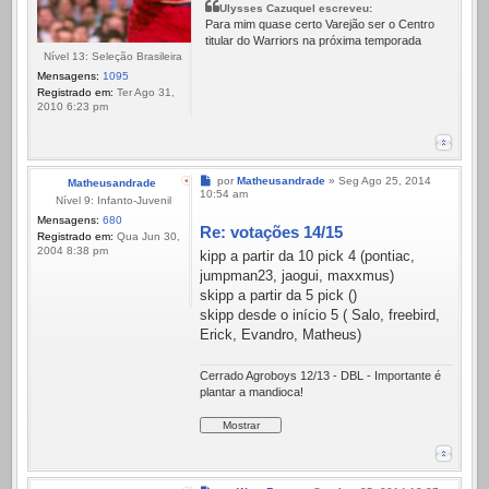
Ulysses Cazuquel escreveu:
Para mim quase certo Varejão ser o Centro
titular do Warriors na próxima temporada
Nível 13: Seleção Brasileira
Mensagens:
1095
Registrado em:
Ter Ago 31,
2010 6:23 pm
Mensagem
por
Matheusandrade
»
Seg Ago 25, 2014
Matheusandrade
10:54 am
Nível 9: Infanto-Juvenil
Mensagens:
680
Re: votações 14/15
Registrado em:
Qua Jun 30,
2004 8:38 pm
kipp a partir da 10 pick 4 (pontiac,
jumpman23, jaogui, maxxmus)
skipp a partir da 5 pick ()
skipp desde o início 5 ( Salo, freebird,
Erick, Evandro, Matheus)
Cerrado Agroboys 12/13 - DBL - Importante é
plantar a mandioca!