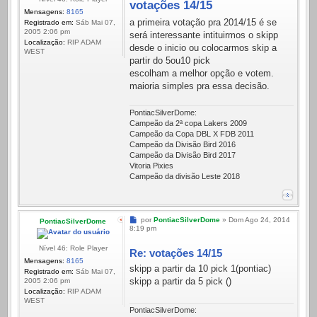
votações 14/15
Mensagens:
8165
a primeira votação pra 2014/15 é se
Registrado em:
Sáb Mai 07,
2005 2:06 pm
será interessante intituirmos o skipp
Localização:
RIP ADAM
desde o inicio ou colocarmos skip a
WEST
partir do 5ou10 pick
escolham a melhor opção e votem.
maioria simples pra essa decisão.
PontiacSilverDome:
Campeão da 2ª copa Lakers 2009
Campeão da Copa DBL X FDB 2011
Campeão da Divisão Bird 2016
Campeão da Divisão Bird 2017
Vitoria Pixies
Campeão da divisão Leste 2018
Mensagem
por
PontiacSilverDome
»
Dom Ago 24, 2014
PontiacSilverDome
8:19 pm
Nível 46: Role Player
Re: votações 14/15
Mensagens:
8165
skipp a partir da 10 pick 1(pontiac)
Registrado em:
Sáb Mai 07,
skipp a partir da 5 pick ()
2005 2:06 pm
Localização:
RIP ADAM
WEST
PontiacSilverDome: