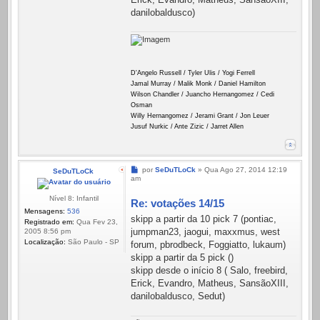
danilobaldusco)
D'Angelo Russell / Tyler Ulis / Yogi Ferrell
Jamal Murray / Malik Monk / Daniel Hamilton
Wilson Chandler / Juancho Hernangomez / Cedi
Osman
Willy Hernangomez / Jerami Grant / Jon Leuer
Jusuf Nurkic / Ante Zizic / Jarret Allen
Mensagem
por
SeDuTLoCk
»
Qua Ago 27, 2014 12:19
SeDuTLoCk
am
Nível 8: Infantil
Re: votações 14/15
Mensagens:
536
skipp a partir da 10 pick 7 (pontiac,
Registrado em:
Qua Fev 23,
jumpman23, jaogui, maxxmus, west
2005 8:56 pm
Localização:
São Paulo - SP
forum, pbrodbeck, Foggiatto, lukaum)
skipp a partir da 5 pick ()
skipp desde o início 8 ( Salo, freebird,
Erick, Evandro, Matheus, SansãoXIII,
danilobaldusco, Sedut)