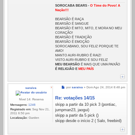
SOROCABA BEARS -
O Time do Povo! A
Nação!!!
BEARSÃO É RAÇA
BEARSÃO É SANGUE
BEARSÃO É MITO, MITO, E MORA NO MEU
CORAÇÃO!
BEARSÃO É TRADIÇÃO
BEARSÃO É EMOÇÃO
SOROCABANO, SOU FELIZ PORQUE TE
AMO!
MANTO AURI-RUBRO É RAIZ!
VISTO AURI-RUBRO E SOU FELIZ
MEU BEARSÃO
É MAIS QUE UMA PAIXÃO
É RELIGIÃO E
MEU PAÍS
Mensagem
por
saraiva
»
Dom Ago 24, 2014 8:48 pm
saraiva
Re: votações 14/15
Nível 14: Reserva
skipp a partir da 10 pick 3 (pontiac,
Mensagens:
1246
Registrado em:
Seg Nov 21,
jumpman23, jaogui)
2011 6:50 pm
skipp a partir da 5 pick ()
Localização:
Garden
skipp desde o início 2 ( Salo, freebird)