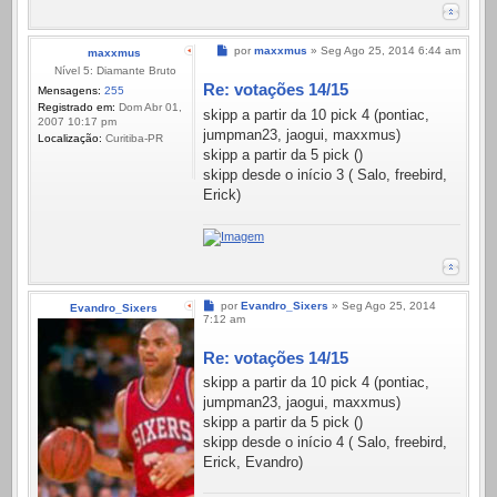
Mensagem
por
maxxmus
»
Seg Ago 25, 2014 6:44 am
maxxmus
Nível 5: Diamante Bruto
Re: votações 14/15
Mensagens:
255
Registrado em:
Dom Abr 01,
skipp a partir da 10 pick 4 (pontiac,
2007 10:17 pm
jumpman23, jaogui, maxxmus)
Localização:
Curitiba-PR
skipp a partir da 5 pick ()
skipp desde o início 3 ( Salo, freebird,
Erick)
Mensagem
por
Evandro_Sixers
»
Seg Ago 25, 2014
Evandro_Sixers
7:12 am
Re: votações 14/15
skipp a partir da 10 pick 4 (pontiac,
jumpman23, jaogui, maxxmus)
skipp a partir da 5 pick ()
skipp desde o início 4 ( Salo, freebird,
Erick, Evandro)