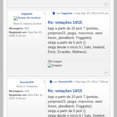
Mensagem
por
foggiatto
»
Seg Ago 25, 2014 5:02 pm
foggiatto
Re: votações 14/15
Nível 9: Infanto-Juvenil
kipp a partir da 10 pick 7 (pontiac,
Mensagens:
622
Registrado em:
Seg Set 22,
jumpman23, jaogui, maxxmus, west
2008 5:24 pm
forum, pbrodbeck, Foggiatto)
skipp a partir da 5 pick ()
skipp desde o início 5 ( Salo, freebird,
Erick, Evandro, Matheus)
DB League
Mensagem
por
SansãoXIII
»
Seg Ago 25, 2014 7:48 pm
SansãoXIII
Nível 3: Peladeiro
Re: votações 14/15
Mensagens:
120
Registrado em:
Dom Dez 11,
kipp a partir da 10 pick 7 (pontiac,
2011 5:38 pm
jumpman23, jaogui, maxxmus, west
forum, pbrodbeck, Foggiatto)
skipp a partir da 5 pick ()
skipp desde o início 6 ( Salo, freebird,