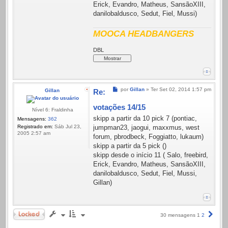
Erick, Evandro, Matheus, SansãoXIII,
danilobaldusco, Sedut, Fiel, Mussi)
MOOCA HEADBANGERS
DBL
Mensagem
por
Gillan
»
Ter Set 02, 2014 1:57 pm
Gillan
Re:
votações 14/15
Nível 6: Fraldinha
skipp a partir da 10 pick 7 (pontiac,
Mensagens:
362
Registrado em:
Sáb Jul 23,
jumpman23, jaogui, maxxmus, west
2005 2:57 am
forum, pbrodbeck, Foggiatto, lukaum)
skipp a partir da 5 pick ()
skipp desde o início 11 ( Salo, freebird,
Erick, Evandro, Matheus, SansãoXIII,
danilobaldusco, Sedut, Fiel, Mussi,
Gillan)
Trancado
Próx
30 mensagens
1
2