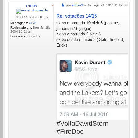
Mensagem
por
erick#9
»
Dom Ago 24, 2014 11:02 pm
erick#9
Re: votações 14/15
Nível 29: Hall da Fama
skipp a partir da 10 pick 3 (pontiac,
Mensagens:
4178
Registrado em:
Dom Jul 18,
jumpman23, jaogui)
2004 12:52 am
skipp a partir da 5 pick ()
Localização:
Curitiba
skipp desde o início 3 ( Salo, freebird,
Erick)
#VoltaDavidStern
#FireDoc