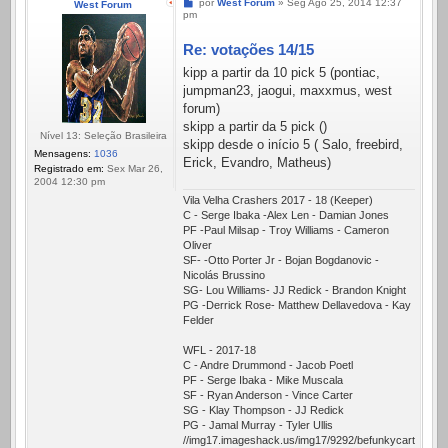
Mensagem
por
West Forum
»
Seg Ago 25, 2014 12:37
West Forum
pm
Re: votações 14/15
kipp a partir da 10 pick 5 (pontiac,
jumpman23, jaogui, maxxmus, west
forum)
skipp a partir da 5 pick ()
Nível 13: Seleção Brasileira
skipp desde o início 5 ( Salo, freebird,
Mensagens:
1036
Erick, Evandro, Matheus)
Registrado em:
Sex Mar 26,
2004 12:30 pm
Vila Velha Crashers 2017 - 18 (Keeper)
C - Serge Ibaka -Alex Len - Damian Jones
PF -Paul Milsap - Troy Williams - Cameron
Oliver
SF- -Otto Porter Jr - Bojan Bogdanovic -
Nicolás Brussino
SG- Lou Williams- JJ Redick - Brandon Knight
PG -Derrick Rose- Matthew Dellavedova - Kay
Felder
WFL - 2017-18
C - Andre Drummond - Jacob Poetl
PF - Serge Ibaka - Mike Muscala
SF - Ryan Anderson - Vince Carter
SG - Klay Thompson - JJ Redick
PG - Jamal Murray - Tyler Ullis
//img17.imageshack.us/img17/9292/befunkycartoonizer