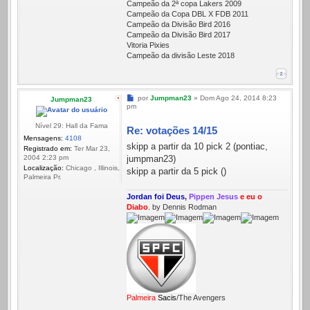
Campeão da 2ª copa Lakers 2009
Campeão da Copa DBL X FDB 2011
Campeão da Divisão Bird 2016
Campeão da Divisão Bird 2017
Vitoria Pixies
Campeão da divisão Leste 2018
Mensagem
por
Jumpman23
»
Dom Ago 24, 2014 8:23
Jumpman23
pm
Nível 29: Hall da Fama
Re: votações 14/15
Mensagens:
4108
skipp a partir da 10 pick 2 (pontiac,
Registrado em:
Ter Mar 23,
jumpman23)
2004 2:23 pm
Localização:
Chicago , Illinois,
skipp a partir da 5 pick ()
Palmeira Pr.
Jordan foi Deus
,
Pippen Jesus
e eu o
Diabo
. by Dennis Rodman
Palmeira
Sacis
/The Avengers