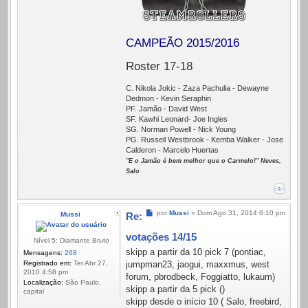
CAMPEÃO 2015/2016
Roster 17-18
C. Nikola Jokic - Zaza Pachulia - Dewayne
Dedmon - Kevin Seraphin
PF. Jamão - David West
SF. Kawhi Leonard- Joe Ingles
SG. Norman Powell - Nick Young
PG. Russell Westbrook - Kemba Walker - Jose
Calderon - Marcelo Huertas
"E o Jamão é bem melhor que o Carmelo!" Neves,
Salo
Mensagem
por
Mussi
»
Dom Ago 31, 2014 6:10 pm
Mussi
Re:
votações 14/15
Nível 5: Diamante Bruto
skipp a partir da 10 pick 7 (pontiac,
Mensagens:
268
Registrado em:
Ter Abr 27,
jumpman23, jaogui, maxxmus, west
2010 4:58 pm
forum, pbrodbeck, Foggiatto, lukaum)
Localização:
São Paulo,
skipp a partir da 5 pick ()
capital
skipp desde o início 10 ( Salo, freebird,