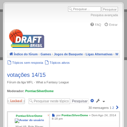
.
Pesquisa avançada
FAQ
Entrar
Índice do fórum
‹
Games
‹
Jogos de Basquete
‹
Ligas Alternativas
‹
WFL
Tópicos sem resposta
Tópicos ativos
votações 14/15
Fórum da liga WFL - What a Fantasy League
Moderador:
PontiacSilverDome
Trancado
Pesquisa
avançada
Próx
30 mensagens
1
2
Mensagem
por
PontiacSilverDome
»
Dom Ago 24, 2014
PontiacSilverDome
8:18 pm
Nível 46: Role Player