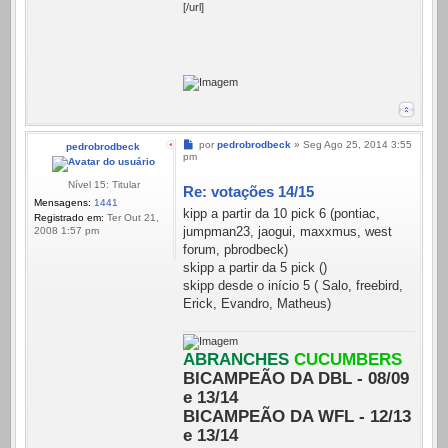
[/url]
Mensagem
por
pedrobrodbeck
»
Seg Ago 25, 2014 3:55
pedrobrodbeck
pm
Nível 15: Titular
Re: votações 14/15
Mensagens:
1441
kipp a partir da 10 pick 6 (pontiac,
Registrado em:
Ter Out 21,
jumpman23, jaogui, maxxmus, west
2008 1:57 pm
forum, pbrodbeck)
skipp a partir da 5 pick ()
skipp desde o início 5 ( Salo, freebird,
Erick, Evandro, Matheus)
ABRANCHES
CUCUMBERS
BICAMPEÃO DA DBL - 08/09
e 13/14
BICAMPEÃO DA WFL - 12/13
e 13/14