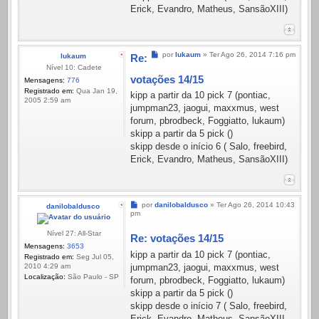
Erick, Evandro, Matheus, SansãoXIII)
Mensagem
por
lukaum
»
Ter Ago 26, 2014 7:16 pm
lukaum
Re:
Nível 10: Cadete
votações 14/15
Mensagens:
776
Registrado em:
Qua Jan 19,
kipp a partir da 10 pick 7 (pontiac,
2005 2:59 am
jumpman23, jaogui, maxxmus, west
forum, pbrodbeck, Foggiatto, lukaum)
skipp a partir da 5 pick ()
skipp desde o início 6 ( Salo, freebird,
Erick, Evandro, Matheus, SansãoXIII)
Mensagem
por
danilobaldusco
»
Ter Ago 26, 2014 10:43
danilobaldusco
pm
Nível 27: All-Star
Re: votações 14/15
Mensagens:
3653
kipp a partir da 10 pick 7 (pontiac,
Registrado em:
Seg Jul 05,
jumpman23, jaogui, maxxmus, west
2010 4:29 am
Localização:
São Paulo - SP
forum, pbrodbeck, Foggiatto, lukaum)
skipp a partir da 5 pick ()
skipp desde o início 7 ( Salo, freebird,
Erick, Evandro, Matheus, SansãoXIII,