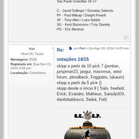
São Paulo Godzillas 16-17
C - Jared Sullinger / Donatas Sabonis
PF - Paul Millsap / Dwight Powell
SF - Tony Allen / Luke Babbit
SG - Kent Bazemore / Troy Daniels
PG - Eric Bledsoe
Mensagem
por
Fiel
»
Qui Ago 28, 2014 10:05 am
Fiel
Re:
Nível 26: Titular
votações 14/15
Mensagens:
3538
Registrado em:
Qua Nov 10,
skipp a partir da 10 pick 7 (pontiac,
2004 2:58 pm
jumpman23, jaogui, maxxmus, west
Localização:
Corinthians
forum, pbrodbeck, Foggiatto, lukaum)
skipp a partir da 5 pick ()
skipp desde o início 9 ( Salo, freebird,
Erick, Evandro, Matheus, SansãoXIII,
danilobaldusco, Sedut, Fiel)