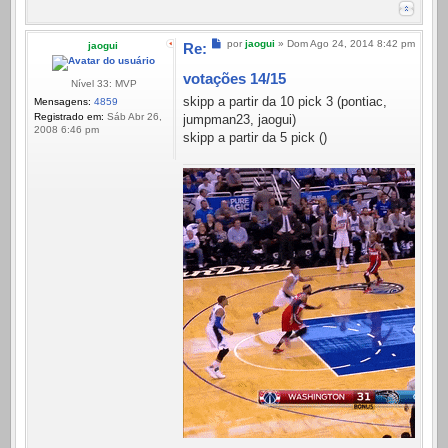
Mensagem
por
jaogui
»
Dom Ago 24, 2014 8:42 pm
jaogui
Re:
votações 14/15
Nível 33: MVP
skipp a partir da 10 pick 3 (pontiac,
Mensagens:
4859
Registrado em:
Sáb Abr 26,
jumpman23, jaogui)
2008 6:46 pm
skipp a partir da 5 pick ()