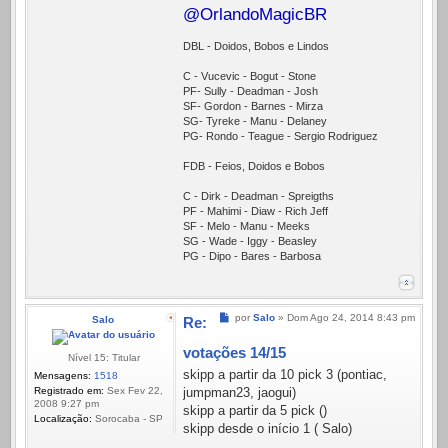
@OrlandoMagicBR
DBL - Doidos, Bobos e Lindos
C - Vucevic - Bogut - Stone
PF- Sully - Deadman - Josh
SF- Gordon - Barnes - Mirza
SG- Tyreke - Manu - Delaney
PG- Rondo - Teague - Sergio Rodriguez
FDB - Feios, Doidos e Bobos
C - Dirk - Deadman - Spreigths
PF - Mahimi - Diaw - Rich Jeff
SF - Melo - Manu - Meeks
SG - Wade - Iggy - Beasley
PG - Dipo - Bares - Barbosa
Mensagem
por
Salo
»
Dom Ago 24, 2014 8:43 pm
Salo
Re:
votações 14/15
Nível 15: Titular
skipp a partir da 10 pick 3 (pontiac,
Mensagens:
1518
Registrado em:
Sex Fev 22,
jumpman23, jaogui)
2008 9:27 pm
skipp a partir da 5 pick ()
Localização:
Sorocaba - SP
skipp desde o início 1 ( Salo)