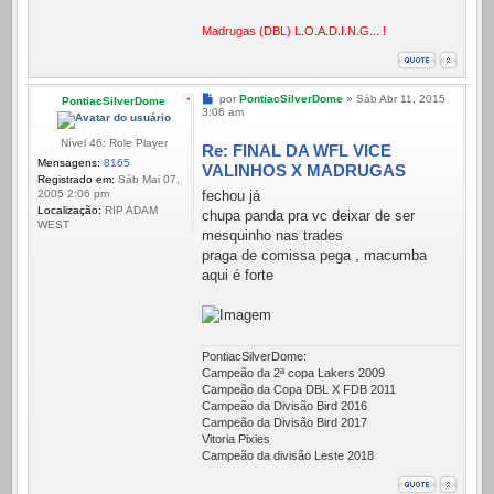
Madrugas (DBL) L.O.A.D.I.N.G... !
Mensagem
por
PontiacSilverDome
»
Sáb Abr 11, 2015
PontiacSilverDome
3:06 am
Nível 46: Role Player
Re: FINAL DA WFL VICE
Mensagens:
8165
VALINHOS X MADRUGAS
Registrado em:
Sáb Mai 07,
fechou já
2005 2:06 pm
Localização:
RIP ADAM
chupa panda pra vc deixar de ser
WEST
mesquinho nas trades
praga de comissa pega , macumba
aqui é forte
PontiacSilverDome:
Campeão da 2ª copa Lakers 2009
Campeão da Copa DBL X FDB 2011
Campeão da Divisão Bird 2016
Campeão da Divisão Bird 2017
Vitoria Pixies
Campeão da divisão Leste 2018