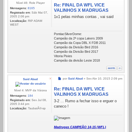
Nível 46: Role Player
Re: FINAL DA WFL VICE
Mensagens:
8165
VALINHOS X MADRUGAS
Registrado em:
Sáb Mai 07,
1x1 pelas minhas contas , vai said
2005 2:06 pm
Localização:
RIP ADAM
WEST
PontiacSilverDome:
Campeão da 2ª copa Lakers 2009
Campeão da Copa DBL X FDB 2011
Campeão da Divisão Bird 2016
Campeão da Divisão Bird 2017
Vitoria Pixies
Campeão da divisão Leste 2018
Mensagem
por
Said Abud
»
Sex Abr 10, 2015 2:09 pm
Said Abud
Re: FINAL DA WFL VICE
Nível 4: MVP da Várzea
VALINHOS X MADRUGAS
Mensagens:
184
Registrado em:
Sex Jul 08,
3-2 ... Rumo a fechar isso e erguer o
2005 3:44 pm
caneco !
Localização:
TaubatÃ©-sp
Madrugas CAMPEÃO 14-15 (WFL)