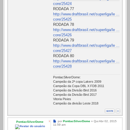
core/25424
RODADA 77
http://www.draftbrasil.net/superliga/le ...
core/25425
RODADA 78
http://www.draftbrasil.net/superliga/le ...
core/25426
RODADA 79
http://www.draftbrasil.net/superliga/le ...
core/25427
RODADA 80
http://www.draftbrasil.net/superliga/le ...
core/25428
PontiacSilverDome:
Campeão da 2ª copa Lakers 2009
Campeão da Copa DBL X FDB 2011
Campeão da Divisão Bird 2016
Campeão da Divisão Bird 2017
Vitoria Pixies
Campeão da divisão Leste 2018
Mensagem
por
PontiacSilverDome
»
Qui Abr 02, 2015
PontiacSilverDome
11:59 am