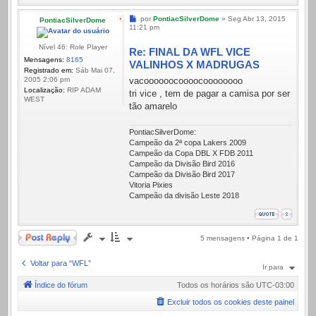
Mensagem
por
PontiacSilverDome
»
Seg Abr 13, 2015
PontiacSilverDome
11:21 pm
Nível 46: Role Player
Re: FINAL DA WFL VICE
Mensagens:
8165
VALINHOS X MADRUGAS
Registrado em:
Sáb Mai 07,
vacoooooocoooocoooooooo
2005 2:06 pm
Localização:
RIP ADAM
tri vice , tem de pagar a camisa por ser
WEST
tão amarelo
PontiacSilverDome:
Campeão da 2ª copa Lakers 2009
Campeão da Copa DBL X FDB 2011
Campeão da Divisão Bird 2016
Campeão da Divisão Bird 2017
Vitoria Pixies
Campeão da divisão Leste 2018
Responder
5 mensagens • Página
1
de
1
Voltar para “WFL”
Ir para
Índice do fórum
Todos os horários são
UTC-03:00
Excluir todos os cookies deste painel