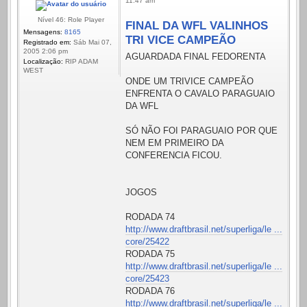
11:47 am
Nível 46: Role Player
FINAL DA WFL VALINHOS
Mensagens:
8165
TRI VICE CAMPEÃO
Registrado em:
Sáb Mai 07,
2005 2:06 pm
AGUARDADA FINAL FEDORENTA
Localização:
RIP ADAM
WEST
ONDE UM TRIVICE CAMPEÃO
ENFRENTA O CAVALO PARAGUAIO
DA WFL
SÓ NÃO FOI PARAGUAIO POR QUE
NEM EM PRIMEIRO DA
CONFERENCIA FICOU.
JOGOS
RODADA 74
http://www.draftbrasil.net/superliga/le ...
core/25422
RODADA 75
http://www.draftbrasil.net/superliga/le ...
core/25423
RODADA 76
http://www.draftbrasil.net/superliga/le ...