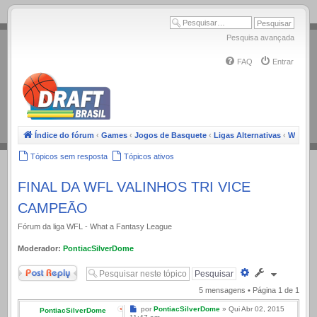
.
Pesquisa avançada
FAQ
Entrar
Índice do fórum
‹
Games
‹
Jogos de Basquete
‹
Ligas Alternativas
‹
WFL
Tópicos sem resposta
Tópicos ativos
FINAL DA WFL VALINHOS TRI VICE
CAMPEÃO
Fórum da liga WFL - What a Fantasy League
Moderador:
PontiacSilverDome
Responder
Pesquisa
avançada
5 mensagens • Página
1
de
1
Mensagem
por
PontiacSilverDome
»
Qui Abr 02, 2015
PontiacSilverDome