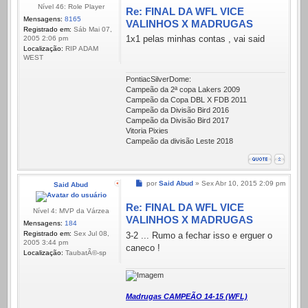
Nível 46: Role Player
Re: FINAL DA WFL VICE
Mensagens:
8165
VALINHOS X MADRUGAS
Registrado em:
Sáb Mai 07,
1x1 pelas minhas contas , vai said
2005 2:06 pm
Localização:
RIP ADAM
WEST
PontiacSilverDome:
Campeão da 2ª copa Lakers 2009
Campeão da Copa DBL X FDB 2011
Campeão da Divisão Bird 2016
Campeão da Divisão Bird 2017
Vitoria Pixies
Campeão da divisão Leste 2018
Mensagem
por
Said Abud
»
Sex Abr 10, 2015 2:09 pm
Said Abud
Re: FINAL DA WFL VICE
Nível 4: MVP da Várzea
VALINHOS X MADRUGAS
Mensagens:
184
Registrado em:
Sex Jul 08,
3-2 ... Rumo a fechar isso e erguer o
2005 3:44 pm
caneco !
Localização:
TaubatÃ©-sp
Madrugas CAMPEÃO 14-15 (WFL)