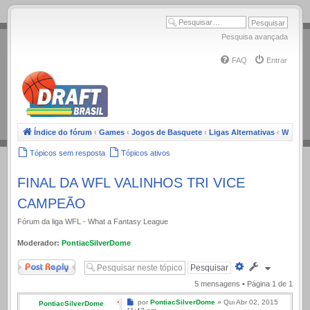
.
Pesquisa avançada
FAQ
Entrar
Índice do fórum
‹
Games
‹
Jogos de Basquete
‹
Ligas Alternativas
‹
WFL
Tópicos sem resposta
Tópicos ativos
FINAL DA WFL VALINHOS TRI VICE
CAMPEÃO
Fórum da liga WFL - What a Fantasy League
Moderador:
PontiacSilverDome
Responder
Pesquisa
avançada
5 mensagens • Página
1
de
1
Mensagem
por
PontiacSilverDome
»
Qui Abr 02, 2015
PontiacSilverDome