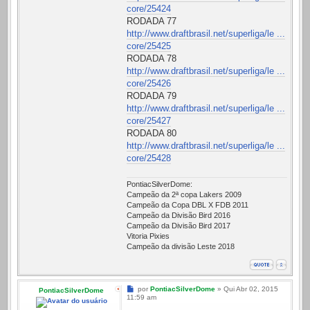
core/25424
RODADA 77
http://www.draftbrasil.net/superliga/le ...
core/25425
RODADA 78
http://www.draftbrasil.net/superliga/le ...
core/25426
RODADA 79
http://www.draftbrasil.net/superliga/le ...
core/25427
RODADA 80
http://www.draftbrasil.net/superliga/le ...
core/25428
PontiacSilverDome:
Campeão da 2ª copa Lakers 2009
Campeão da Copa DBL X FDB 2011
Campeão da Divisão Bird 2016
Campeão da Divisão Bird 2017
Vitoria Pixies
Campeão da divisão Leste 2018
Mensagem
por
PontiacSilverDome
»
Qui Abr 02, 2015
PontiacSilverDome
11:59 am