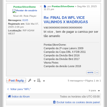
Mensagem
por
PontiacSilverDome
»
Seg Abr 13, 2015
PontiacSilverDome
11:21 pm
Nível 46: Role Player
Re: FINAL DA WFL VICE
Mensagens:
8165
VALINHOS X MADRUGAS
Registrado em:
Sáb Mai 07,
vacoooooocoooocoooooooo
2005 2:06 pm
Localização:
RIP ADAM
tri vice , tem de pagar a camisa por ser
WEST
tão amarelo
PontiacSilverDome:
Campeão da 2ª copa Lakers 2009
Campeão da Copa DBL X FDB 2011
Campeão da Divisão Bird 2016
Campeão da Divisão Bird 2017
Vitoria Pixies
Campeão da divisão Leste 2018
Responder
5 mensagens • Página
1
de
1
Voltar para “WFL”
Ir para
Índice do fórum
Todos os horários são
UTC-03:00
Excluir todos os cookies deste painel