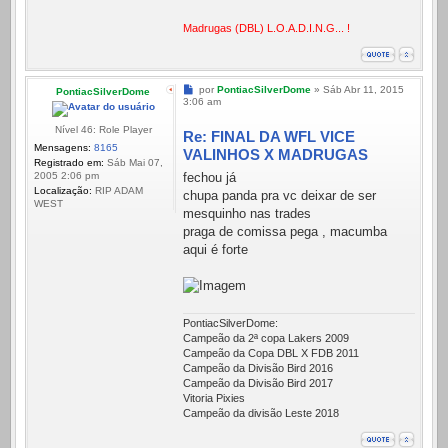
Madrugas (DBL) L.O.A.D.I.N.G... !
Mensagem
por
PontiacSilverDome
»
Sáb Abr 11, 2015
PontiacSilverDome
3:06 am
Nível 46: Role Player
Re: FINAL DA WFL VICE
Mensagens:
8165
VALINHOS X MADRUGAS
Registrado em:
Sáb Mai 07,
fechou já
2005 2:06 pm
Localização:
RIP ADAM
chupa panda pra vc deixar de ser
WEST
mesquinho nas trades
praga de comissa pega , macumba
aqui é forte
PontiacSilverDome:
Campeão da 2ª copa Lakers 2009
Campeão da Copa DBL X FDB 2011
Campeão da Divisão Bird 2016
Campeão da Divisão Bird 2017
Vitoria Pixies
Campeão da divisão Leste 2018