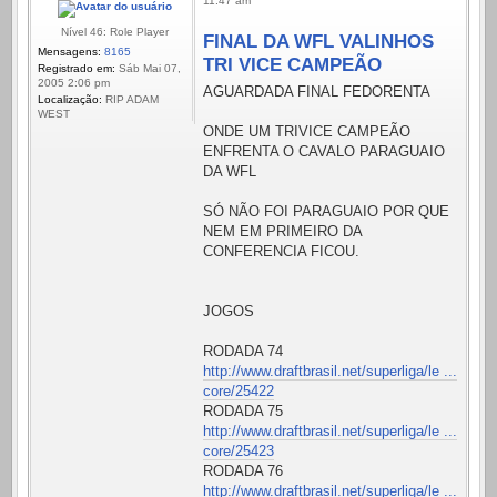
11:47 am
Nível 46: Role Player
FINAL DA WFL VALINHOS
Mensagens:
8165
TRI VICE CAMPEÃO
Registrado em:
Sáb Mai 07,
2005 2:06 pm
AGUARDADA FINAL FEDORENTA
Localização:
RIP ADAM
WEST
ONDE UM TRIVICE CAMPEÃO
ENFRENTA O CAVALO PARAGUAIO
DA WFL
SÓ NÃO FOI PARAGUAIO POR QUE
NEM EM PRIMEIRO DA
CONFERENCIA FICOU.
JOGOS
RODADA 74
http://www.draftbrasil.net/superliga/le ...
core/25422
RODADA 75
http://www.draftbrasil.net/superliga/le ...
core/25423
RODADA 76
http://www.draftbrasil.net/superliga/le ...