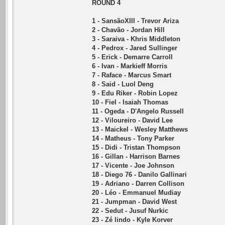
ROUND 4
1 - SansãoXIII - Trevor Ariza
2 - Chavão - Jordan Hill
3 - Saraiva - Khris Middleton
4 - Pedrox - Jared Sullinger
5 - Erick - Demarre Carroll
6 - Ivan - Markieff Morris
7 - Raface - Marcus Smart
8 - Said - Luol Deng
9 - Edu Riker - Robin Lopez
10 - Fiel - Isaiah Thomas
11 - Ogeda - D'Angelo Russell
12 - Viloureiro - David Lee
13 - Maickel - Wesley Matthews
14 - Matheus - Tony Parker
15 - Didi - Tristan Thompson
16 - Gillan - Harrison Barnes
17 - Vicente - Joe Johnson
18 - Diego 76 - Danilo Gallinari
19 - Adriano - Darren Collison
20 - Léo - Emmanuel Mudiay
21 - Jumpman - David West
22 - Sedut - Jusuf Nurkic
23 - Zé lindo - Kyle Korver