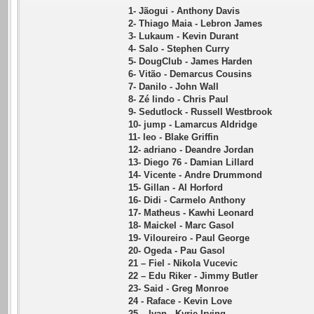
1- Jãogui - Anthony Davis
2- Thiago Maia - Lebron James
3- Lukaum - Kevin Durant
4- Salo - Stephen Curry
5- DougClub - James Harden
6- Vitão - Demarcus Cousins
7- Danilo - John Wall
8- Zé lindo - Chris Paul
9- Sedutlock - Russell Westbrook
10- jump - Lamarcus Aldridge
11- leo - Blake Griffin
12- adriano - Deandre Jordan
13- Diego 76 - Damian Lillard
14- Vicente - Andre Drummond
15- Gillan - Al Horford
16- Didi - Carmelo Anthony
17- Matheus - Kawhi Leonard
18- Maickel - Marc Gasol
19- Viloureiro - Paul George
20- Ogeda - Pau Gasol
21 – Fiel - Nikola Vucevic
22 – Edu Riker - Jimmy Butler
23- Said - Greg Monroe
24 - Raface - Kevin Love
25 – Ivan - Kyrie Irving