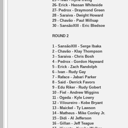
26- Erick - Hassan Whiteside
27- Pedrox - Draymond Green
28 - Saraiva - Dwight Howard
29 - Chavão - Paul Millsap
30 - SansãoXIII - Eric Bledsoe
ROUND 2
1 - SansãoXIII - Serge Ibaka
2 - Chavão - Klay Thompson
3 - Saraiva - Chris Bosh
4 - Pedrox - Gordon Hayward
5 - Erick - Zach Randolph
6 - Ivan - Rudy Gay
7 - Raface - Jabari Parker
8 - Said - Derrick Favors
9 - Edu Riker - Rudy Gobert
10 - Fiel - Andrew Wiggins
11 - Ogeda - Kyle Lowry
12 - Viloureiro - Kobe Bryant
13 - Maickel - Ty Lawson
14 - Matheus - Mike Conley Jr.
15 - Didi - Al Jefferson
16 - Gillan - Jeff Teague