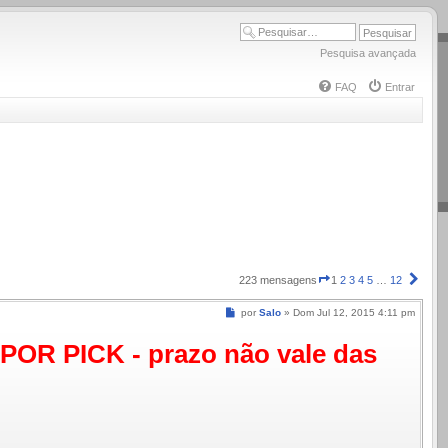
Pesquisa avançada
FAQ
Entrar
Página
Próx
223 mensagens
1
2
3
4
5
…
12
1
de
Mensagem
por
Salo
»
Dom Jul 12, 2015 4:11 pm
12
R PICK - prazo não vale das