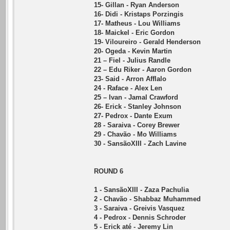
15- Gillan - Ryan Anderson
16- Didi - Kristaps Porzingis
17- Matheus - Lou Williams
18- Maickel - Eric Gordon
19- Viloureiro - Gerald Henderson
20- Ogeda - Kevin Martin
21 – Fiel - Julius Randle
22 – Edu Riker - Aaron Gordon
23- Said - Arron Afflalo
24 - Raface - Alex Len
25 – Ivan - Jamal Crawford
26- Erick - Stanley Johnson
27- Pedrox - Dante Exum
28 - Saraiva - Corey Brewer
29 - Chavão - Mo Williams
30 - SansãoXIII - Zach Lavine
ROUND 6
1 - SansãoXIII - Zaza Pachulia
2 - Chavão - Shabbaz Muhammed
3 - Saraiva - Greivis Vasquez
4 - Pedrox - Dennis Schroder
5 - Erick até - Jeremy Lin