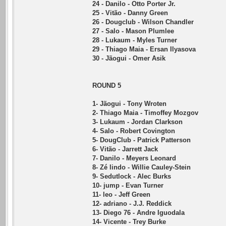
24 - Danilo - Otto Porter Jr.
25 - Vitão - Danny Green
26 - Dougclub - Wilson Chandler
27 - Salo - Mason Plumlee
28 - Lukaum - Myles Turner
29 - Thiago Maia - Ersan Ilyasova
30 - Jãogui - Omer Asik
ROUND 5
1- Jãogui - Tony Wroten
2- Thiago Maia - Timoffey Mozgov
3- Lukaum - Jordan Clarkson
4- Salo - Robert Covington
5- DougClub - Patrick Patterson
6- Vitão - Jarrett Jack
7- Danilo - Meyers Leonard
8- Zé lindo - Willie Cauley-Stein
9- Sedutlock - Alec Burks
10- jump - Evan Turner
11- leo - Jeff Green
12- adriano - J.J. Reddick
13- Diego 76 - Andre Iguodala
14- Vicente - Trey Burke