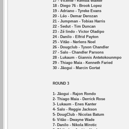
17 - Vicente - Kemba Walker
18 - Diego 76 - Brook Lopez
19 - Adriano - Tyreke Evans
20 - Léo - Demar Derozan
21 - Jumpman - Tobias Harris
22 - Sedut - Tim Duncan
23 - Zé lindo - Victor Oladipo
24 - Danilo - Elfrid Payton
25 - Vitão - Nerlens Noel
26 - Dougclub - Tyson Chandler
27 - Salo - Chandler Parsons
28 - Lukaum - Giannis Antetokounmpo
29 - Thiago Maia - Kenneth Faried
30 - Jãogui - Marcin Gortat
ROUND 3
1- Jãogui - Rajon Rondo
2- Thiago Maia - Derrick Rose
3- Lukaum - Enes Kanter
4- Salo - Reggie Jackson
5- DougClub - Nicolas Batum
6- Vitão - Dwayne Wade
7- Danilo - Nikola Mirotic