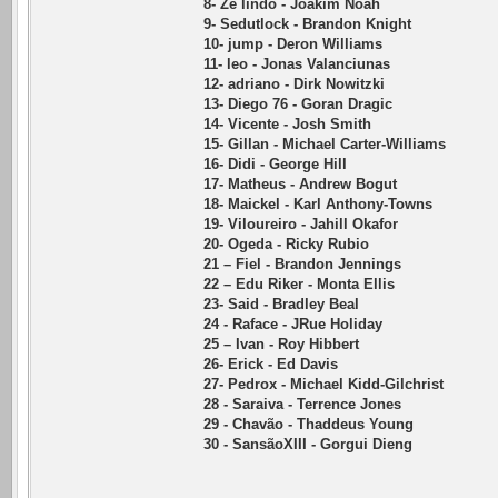
8- Zé lindo - Joakim Noah
9- Sedutlock - Brandon Knight
10- jump - Deron Williams
11- leo - Jonas Valanciunas
12- adriano - Dirk Nowitzki
13- Diego 76 - Goran Dragic
14- Vicente - Josh Smith
15- Gillan - Michael Carter-Williams
16- Didi - George Hill
17- Matheus - Andrew Bogut
18- Maickel - Karl Anthony-Towns
19- Viloureiro - Jahill Okafor
20- Ogeda - Ricky Rubio
21 – Fiel - Brandon Jennings
22 – Edu Riker - Monta Ellis
23- Said - Bradley Beal
24 - Raface - JRue Holiday
25 – Ivan - Roy Hibbert
26- Erick - Ed Davis
27- Pedrox - Michael Kidd-Gilchrist
28 - Saraiva - Terrence Jones
29 - Chavão - Thaddeus Young
30 - SansãoXIII - Gorgui Dieng