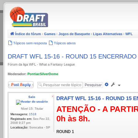
.
Índice do fórum
‹
Games
‹
Jogos de Basquete
‹
Ligas Alternativas
‹
WFL
Tópicos sem resposta
Tópicos ativos
DRAFT WFL 15-16 - ROUND 15 ENCERRADO
Fórum da liga WFL - What a Fantasy League
Moderador:
PontiacSilverDome
Responder
Pesquisa
avançada
Salo
DRAFT WFL 15-16 - ROUND 15
ATENÇÃO - A PARTIR
Nível 15: Titular
Mensagens:
1518
0h às 8h.
Registrado em:
Sex Fev 22,
2008 9:27 pm
Localização:
Sorocaba - SP
ROUND 1