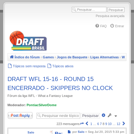
.
Pesquisa avançada
FAQ
Entrar
Índice do fórum
‹
Games
‹
Jogos de Basquete
‹
Ligas Alternativas
‹
WFL
Tópicos sem resposta
Tópicos ativos
DRAFT WFL 15-16 - ROUND 15
ENCERRADO - SKIPPERS NO CLOCK
Fórum da liga WFL - What a Fantasy League
Moderador:
PontiacSilverDome
Responder
Pesquisa
avançada
Página
Anterior
Próx
223 mensagens
1
…
6
7
8
9
10
…
12
8
Mensagem
por
Salo
»
Seg Jul 20, 2015 5:33 pm
Salo
Re:
de