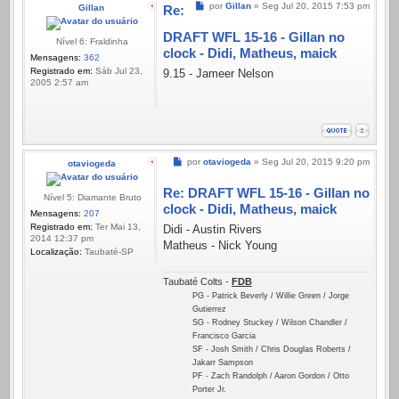
Mensagem
por
Gillan
»
Seg Jul 20, 2015 7:53 pm
Gillan
Re:
DRAFT WFL 15-16 - Gillan no
Nível 6: Fraldinha
clock - Didi, Matheus, maick
Mensagens:
362
Registrado em:
Sáb Jul 23,
9.15 - Jameer Nelson
2005 2:57 am
Mensagem
por
otaviogeda
»
Seg Jul 20, 2015 9:20 pm
otaviogeda
Re: DRAFT WFL 15-16 - Gillan no
Nível 5: Diamante Bruto
clock - Didi, Matheus, maick
Mensagens:
207
Registrado em:
Ter Mai 13,
Didi - Austin Rivers
2014 12:37 pm
Matheus - Nick Young
Localização:
Taubaté-SP
Taubaté Colts -
FDB
PG - Patrick Beverly / Willie Green / Jorge
Gutierrez
SG - Rodney Stuckey / Wilson Chandler /
Francisco Garcia
SF - Josh Smith / Chris Douglas Roberts /
Jakarr Sampson
PF - Zach Randolph / Aaron Gordon / Otto
Porter Jr.