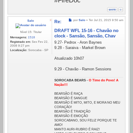
#FireDoc
Mensagem
por
Salo
»
Ter Jul 21, 2015 9:50 am
Salo
Re:
DRAFT WFL 15-16 - Chavão no
Nível 15: Titular
clock - Sansão, Sansão, Chav
Mensagens:
1518
Registrado em:
Sex Fev 22,
9.27- Pedrox - Aron Baynes
2008 9:27 pm
9.28 - Saraiva - Markel Brown
Localização:
Sorocaba - SP
Atualizado 10h07
9.29 - Chavão - Ramon Sessions
SOROCABA BEARS -
O Time do Povo! A
Nação!!!
BEARSÃO É RAÇA
BEARSÃO É SANGUE
BEARSÃO É MITO, MITO, E MORA NO MEU
CORAÇÃO!
BEARSÃO É TRADIÇÃO
BEARSÃO É EMOÇÃO
SOROCABANO, SOU FELIZ PORQUE TE
AMO!
MANTO AURI-RUBRO É RAIZ!