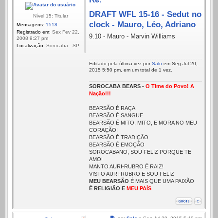
12
DRAFT WFL 15-16 - Sedut no
Nível 15: Titular
clock - Mauro, Léo, Adriano
Mensagens:
1518
Registrado em:
Sex Fev 22,
9.10 - Mauro - Marvin Williams
2008 9:27 pm
Localização:
Sorocaba - SP
Editado pela última vez por
Salo
em Seg Jul 20,
2015 5:50 pm, em um total de 1 vez.
SOROCABA BEARS -
O Time do Povo! A
Nação!!!
BEARSÃO É RAÇA
BEARSÃO É SANGUE
BEARSÃO É MITO, MITO, E MORA NO MEU
CORAÇÃO!
BEARSÃO É TRADIÇÃO
BEARSÃO É EMOÇÃO
SOROCABANO, SOU FELIZ PORQUE TE
AMO!
MANTO AURI-RUBRO É RAIZ!
VISTO AURI-RUBRO E SOU FELIZ
MEU BEARSÃO
É MAIS QUE UMA PAIXÃO
É RELIGIÃO E
MEU PAÍS
Mensagem