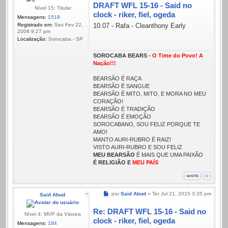
DRAFT WFL 15-16 - Said no
Nível 15: Titular
clock - riker, fiel, ogeda
Mensagens:
1518
Registrado em:
Sex Fev 22,
10.07 - Rafa - Cleanthony Early
2008 9:27 pm
Localização:
Sorocaba - SP
SOROCABA BEARS -
O Time do Povo! A
Nação!!!
BEARSÃO É RAÇA
BEARSÃO É SANGUE
BEARSÃO É MITO, MITO, E MORA NO MEU
CORAÇÃO!
BEARSÃO É TRADIÇÃO
BEARSÃO É EMOÇÃO
SOROCABANO, SOU FELIZ PORQUE TE
AMO!
MANTO AURI-RUBRO É RAIZ!
VISTO AURI-RUBRO E SOU FELIZ
MEU BEARSÃO
É MAIS QUE UMA PAIXÃO
É RELIGIÃO E
MEU PAÍS
Mensagem
por
Said Abud
»
Ter Jul 21, 2015 3:35 pm
Said Abud
Re: DRAFT WFL 15-16 - Said no
Nível 4: MVP da Várzea
clock - riker, fiel, ogeda
Mensagens:
184