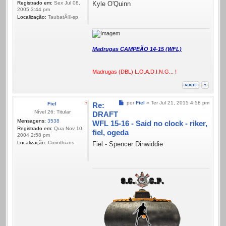
Registrado em:
Sex Jul 08,
Kyle O'Quinn
2005 3:44 pm
Localização:
TaubatÃ©-sp
Madrugas CAMPEÃO 14-15 (WFL)
Madrugas (DBL) L.O.A.D.I.N.G... !
Mensagem
por
Fiel
»
Ter Jul 21, 2015 4:58 pm
Fiel
Re:
Nível 26: Titular
DRAFT
Mensagens:
3538
WFL 15-16 - Said no clock - riker,
Registrado em:
Qua Nov 10,
fiel, ogeda
2004 2:58 pm
Localização:
Corinthians
Fiel - Spencer Dinwiddie