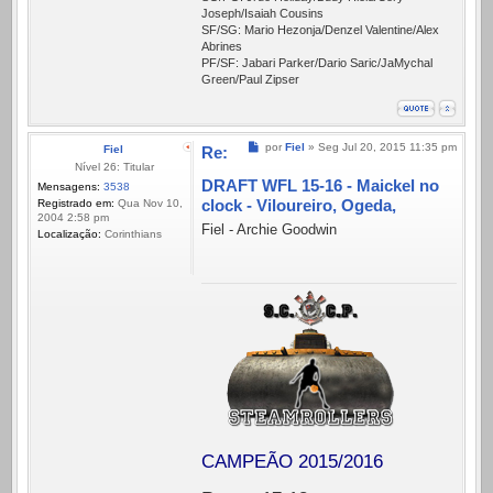
Joseph/Isaiah Cousins
SF/SG: Mario Hezonja/Denzel Valentine/Alex
Abrines
PF/SF: Jabari Parker/Dario Saric/JaMychal
Green/Paul Zipser
Mensagem
por
Fiel
»
Seg Jul 20, 2015 11:35 pm
Fiel
Re:
Nível 26: Titular
DRAFT WFL 15-16 - Maickel no
Mensagens:
3538
clock - Viloureiro, Ogeda,
Registrado em:
Qua Nov 10,
2004 2:58 pm
Fiel - Archie Goodwin
Localização:
Corinthians
CAMPEÃO 2015/2016