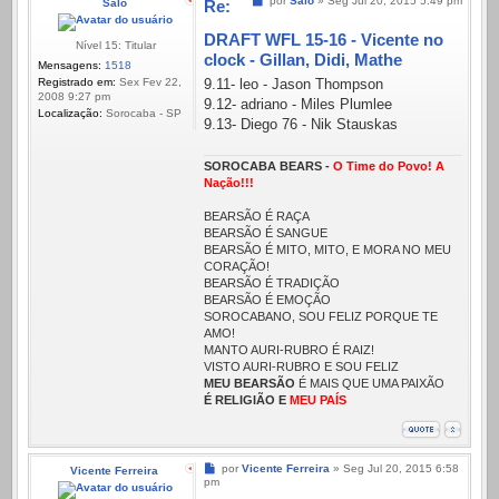
por
Salo
»
Seg Jul 20, 2015 5:49 pm
Salo
Re:
DRAFT WFL 15-16 - Vicente no
Nível 15: Titular
clock - Gillan, Didi, Mathe
Mensagens:
1518
Registrado em:
Sex Fev 22,
9.11- leo - Jason Thompson
2008 9:27 pm
9.12- adriano - Miles Plumlee
Localização:
Sorocaba - SP
9.13- Diego 76 - Nik Stauskas
SOROCABA BEARS -
O Time do Povo! A
Nação!!!
BEARSÃO É RAÇA
BEARSÃO É SANGUE
BEARSÃO É MITO, MITO, E MORA NO MEU
CORAÇÃO!
BEARSÃO É TRADIÇÃO
BEARSÃO É EMOÇÃO
SOROCABANO, SOU FELIZ PORQUE TE
AMO!
MANTO AURI-RUBRO É RAIZ!
VISTO AURI-RUBRO E SOU FELIZ
MEU BEARSÃO
É MAIS QUE UMA PAIXÃO
É RELIGIÃO E
MEU PAÍS
Mensagem
por
Vicente Ferreira
»
Seg Jul 20, 2015 6:58
Vicente Ferreira
pm