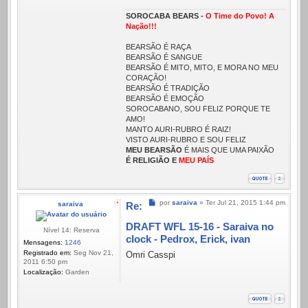
SOROCABA BEARS -
O Time do Povo! A
Nação!!!
BEARSÃO É RAÇA
BEARSÃO É SANGUE
BEARSÃO É MITO, MITO, E MORA NO MEU
CORAÇÃO!
BEARSÃO É TRADIÇÃO
BEARSÃO É EMOÇÃO
SOROCABANO, SOU FELIZ PORQUE TE
AMO!
MANTO AURI-RUBRO É RAIZ!
VISTO AURI-RUBRO E SOU FELIZ
MEU BEARSÃO
É MAIS QUE UMA PAIXÃO
É RELIGIÃO E
MEU PAÍS
Mensagem
por
saraiva
»
Ter Jul 21, 2015 1:44 pm
saraiva
Re:
DRAFT WFL 15-16 - Saraiva no
Nível 14: Reserva
clock - Pedrox, Erick, ivan
Mensagens:
1246
Registrado em:
Seg Nov 21,
Omri Casspi
2011 6:50 pm
Localização:
Garden