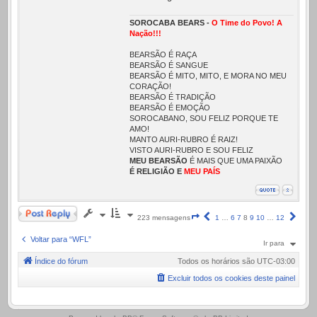
SOROCABA BEARS -
O Time do Povo! A
Nação!!!
BEARSÃO É RAÇA
BEARSÃO É SANGUE
BEARSÃO É MITO, MITO, E MORA NO MEU
CORAÇÃO!
BEARSÃO É TRADIÇÃO
BEARSÃO É EMOÇÃO
SOROCABANO, SOU FELIZ PORQUE TE
AMO!
MANTO AURI-RUBRO É RAIZ!
VISTO AURI-RUBRO E SOU FELIZ
MEU BEARSÃO
É MAIS QUE UMA PAIXÃO
É RELIGIÃO E
MEU PAÍS
Responder
Página
Anterior
Próx
223 mensagens
1
…
6
7
8
9
10
…
12
8
de
Voltar para “WFL”
Ir para
12
Índice do fórum
Todos os horários são
UTC-03:00
Excluir todos os cookies deste painel
.