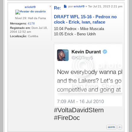
Mensagem
por
erick#9
»
Ter Jul 21, 2015 2:21 pm
erick#9
Re:
DRAFT WFL 15-16 - Pedrox no
Nível 29: Hall da Fama
clock - Erick, ivan, raface
Mensagens:
4178
Registrado em:
Dom Jul 18,
10.04 Pedrox - Mike Muscala
2004 12:52 am
10.05 Erick - Beno Udrih
Localização:
Curitiba
#VoltaDavidStern
#FireDoc