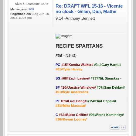
Nível 5: Diamante Bruto
Re: DRAFT WFL 15-16 - Vicente
Mensagens:
200
no clock - Gillan, Didi, Mathe
Registrado em:
Seg Jun 16,
9.14 -Anthony Bennett
2014 11:05 pm
RECIFE SPARTANS
FDB - (16-42)
PG
#15#Kemba Walker#
#14#Gary Harris#
#01#Tyler Harvey
SG
#08#Zach Lavine#
#??#Nik Stauskas
-
SF
#20#Justice Winslow#
#07#Sam Dekker#
#01#Kyle Anderson#
PF
#09#Luol Deng#
#15#Clint Capela#
#31#Mike Muscala#
C
#32#Blake Griffin#
#04#Frank Kaminsky#
#36#Kevon Looney*