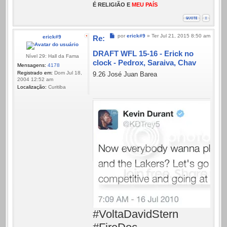
É RELIGIÃO E
MEU PAÍS
Mensagem
por
erick#9
»
Ter Jul 21, 2015 8:50 am
erick#9
Re:
DRAFT WFL 15-16 - Erick no
Nível 29: Hall da Fama
clock - Pedrox, Saraiva, Chav
Mensagens:
4178
Registrado em:
Dom Jul 18,
9.26 José Juan Barea
2004 12:52 am
Localização:
Curitiba
#VoltaDavidStern