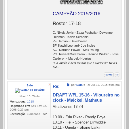
CAMPEÃO 2015/2016
Roster 17-18
C. Nikola Jokic - Zaza Pachulia - Dewayne
Dedmon - Kevin Seraphin
PF. Jamão - David West
SF. Kawhi Leonard- Joe Ingles
SG. Norman Powell - Nick Young
PG. Russell Westbrook - Kemba Walker - Jose
Calderon - Marcelo Huertas
"E o Jamão é bem melhor que o Carmelo!" Neves,
Salo
Mensagem
por
Salo
»
Ter Jul 21, 2015 5:04 pm
Salo
Re:
DRAFT WFL 15-16 - Viloureiro no
Nível 15: Titular
clock - Maickel, Matheus
Mensagens:
1518
Registrado em:
Sex Fev 22,
Atualizando 17h01
2008 9:27 pm
Localização:
Sorocaba - SP
10.09 - Edu Riker - Randy Foye
10.10 - Fiel - Spencer Dinwiddie
10.11 - Ogeda - Shane Larkin