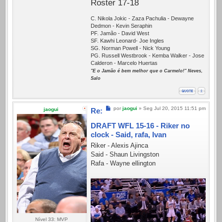
Roster 17-18
C. Nikola Jokic - Zaza Pachulia - Dewayne
Dedmon - Kevin Seraphin
PF. Jamão - David West
SF. Kawhi Leonard- Joe Ingles
SG. Norman Powell - Nick Young
PG. Russell Westbrook - Kemba Walker - Jose
Calderon - Marcelo Huertas
"E o Jamão é bem melhor que o Carmelo!" Neves,
Salo
Mensagem
por
jaogui
»
Seg Jul 20, 2015 11:51 pm
jaogui
Re:
DRAFT WFL 15-16 - Riker no
clock - Said, rafa, Ivan
Riker - Alexis Ajinca
Said - Shaun Livingston
Rafa - Wayne ellington
Nível 33: MVP