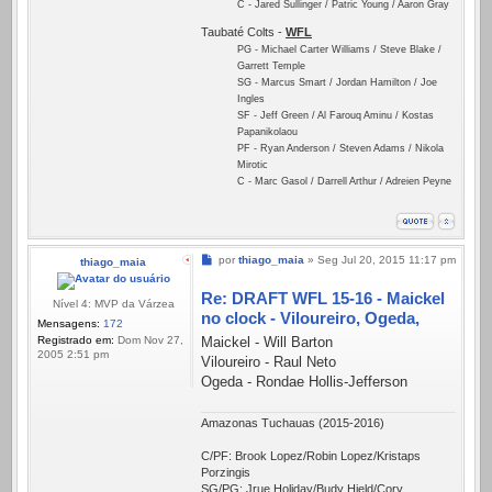
C - Jared Sullinger / Patric Young / Aaron Gray
Taubaté Colts -
WFL
PG - Michael Carter Williams / Steve Blake /
Garrett Temple
SG - Marcus Smart / Jordan Hamilton / Joe
Ingles
SF - Jeff Green / Al Farouq Aminu / Kostas
Papanikolaou
PF - Ryan Anderson / Steven Adams / Nikola
Mirotic
C - Marc Gasol / Darrell Arthur / Adreien Peyne
Mensagem
por
thiago_maia
»
Seg Jul 20, 2015 11:17 pm
thiago_maia
Re: DRAFT WFL 15-16 - Maickel
Nível 4: MVP da Várzea
no clock - Viloureiro, Ogeda,
Mensagens:
172
Registrado em:
Dom Nov 27,
Maickel - Will Barton
2005 2:51 pm
Viloureiro - Raul Neto
Ogeda - Rondae Hollis-Jefferson
Amazonas Tuchauas (2015-2016)
C/PF: Brook Lopez/Robin Lopez/Kristaps
Porzingis
SG/PG: Jrue Holiday/Budy Hield/Cory