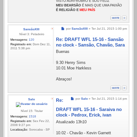
VISTO AURI-RUBRO E SOU FELIZ
MEU BEARSÃO
É MAIS QUE UMA PAIXÃO
É RELIGIÃO E
MEU PAÍS
Mensagem
por
SansãoXIII
»
Ter Jul 21, 2015 1:00 pm
SansãoXIII
Nível 3: Peladeiro
Re: DRAFT WFL 15-16 - Sansão
Mensagens:
120
no clock - Sansão, Chavão, Sara
Registrado em:
Dom Dez 11,
2011 5:38 pm
Buenas
9.30 Henry Sims
10.01 Moe Harkless
Abraços!
Mensagem
por
Salo
»
Ter Jul 21, 2015 1:14 pm
Salo
Re:
DRAFT WFL 15-16 - Saraiva no
Nível 15: Titular
clock - Pedrox, Erick, ivan
Mensagens:
1518
Registrado em:
Sex Fev 22,
Atualizado 13h10
2008 9:27 pm
Localização:
Sorocaba - SP
10.02 - Chavão - Kevin Garnett