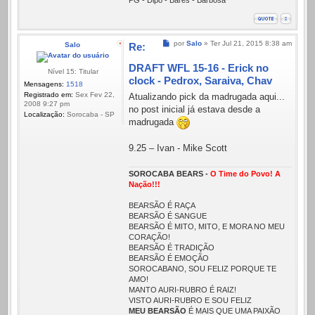
PG - Dipo - Bares - Barbosa
Mensagem
por
Salo
»
Ter Jul 21, 2015 8:38 am
Salo
Re:
DRAFT WFL 15-16 - Erick no
Nível 15: Titular
clock - Pedrox, Saraiva, Chav
Mensagens:
1518
Registrado em:
Sex Fev 22,
Atualizando pick da madrugada aqui...
2008 9:27 pm
no post inicial já estava desde a
Localização:
Sorocaba - SP
madrugada
9.25 – Ivan - Mike Scott
SOROCABA BEARS -
O Time do Povo! A
Nação!!!
BEARSÃO É RAÇA
BEARSÃO É SANGUE
BEARSÃO É MITO, MITO, E MORA NO MEU
CORAÇÃO!
BEARSÃO É TRADIÇÃO
BEARSÃO É EMOÇÃO
SOROCABANO, SOU FELIZ PORQUE TE
AMO!
MANTO AURI-RUBRO É RAIZ!
VISTO AURI-RUBRO E SOU FELIZ
MEU BEARSÃO
É MAIS QUE UMA PAIXÃO