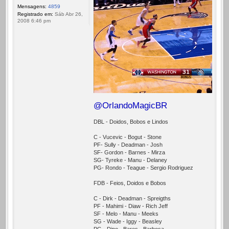
Mensagens:
4859
Registrado em:
Sáb Abr 26,
2008 6:46 pm
@OrlandoMagicBR
DBL - Doidos, Bobos e Lindos
C - Vucevic - Bogut - Stone
PF- Sully - Deadman - Josh
SF- Gordon - Barnes - Mirza
SG- Tyreke - Manu - Delaney
PG- Rondo - Teague - Sergio Rodriguez
FDB - Feios, Doidos e Bobos
C - Dirk - Deadman - Spreigths
PF - Mahimi - Diaw - Rich Jeff
SF - Melo - Manu - Meeks
SG - Wade - Iggy - Beasley