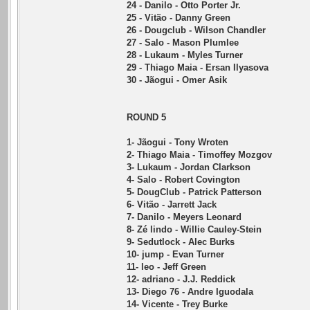
24 - Danilo - Otto Porter Jr.
25 - Vitão - Danny Green
26 - Dougclub - Wilson Chandler
27 - Salo - Mason Plumlee
28 - Lukaum - Myles Turner
29 - Thiago Maia - Ersan Ilyasova
30 - Jãogui - Omer Asik
ROUND 5
1- Jãogui - Tony Wroten
2- Thiago Maia - Timoffey Mozgov
3- Lukaum - Jordan Clarkson
4- Salo - Robert Covington
5- DougClub - Patrick Patterson
6- Vitão - Jarrett Jack
7- Danilo - Meyers Leonard
8- Zé lindo - Willie Cauley-Stein
9- Sedutlock - Alec Burks
10- jump - Evan Turner
11- leo - Jeff Green
12- adriano - J.J. Reddick
13- Diego 76 - Andre Iguodala
14- Vicente - Trey Burke