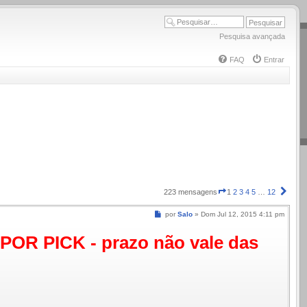
Pesquisa avançada
FAQ
Entrar
Página
Próx
223 mensagens
1
2
3
4
5
…
12
1
de
Mensagem
por
Salo
»
Dom Jul 12, 2015 4:11 pm
12
R PICK - prazo não vale das