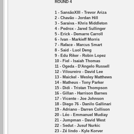
ROUND 4
1 - SansãoXIII - Trevor Ariza
2 - Chavão - Jordan Hill
3 - Saraiva - Khris Middleton
4 - Pedrox - Jared Sullinger
5 - Erick - Demarre Carroll
6 - Ivan - Markieff Morris
7 - Raface - Marcus Smart
8 - Said - Luol Deng
9 - Edu Riker - Robin Lopez
10 - Fiel - Isaiah Thomas
11 - Ogeda - D'Angelo Russell
12 - Viloureiro - David Lee
13 - Maickel - Wesley Matthews
14 - Matheus - Tony Parker
15 - Didi - Tristan Thompson
16 - Gillan - Harrison Barnes
17 - Vicente - Joe Johnson
18 - Diego 76 - Danilo Gallinari
19 - Adriano - Darren Collison
20 - Léo - Emmanuel Mudiay
21 - Jumpman - David West
22 - Sedut - Jusuf Nurkic
23 - Zé lindo - Kyle Korver