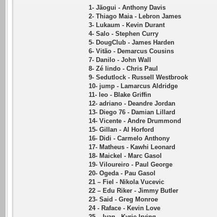
1- Jãogui - Anthony Davis
2- Thiago Maia - Lebron James
3- Lukaum - Kevin Durant
4- Salo - Stephen Curry
5- DougClub - James Harden
6- Vitão - Demarcus Cousins
7- Danilo - John Wall
8- Zé lindo - Chris Paul
9- Sedutlock - Russell Westbrook
10- jump - Lamarcus Aldridge
11- leo - Blake Griffin
12- adriano - Deandre Jordan
13- Diego 76 - Damian Lillard
14- Vicente - Andre Drummond
15- Gillan - Al Horford
16- Didi - Carmelo Anthony
17- Matheus - Kawhi Leonard
18- Maickel - Marc Gasol
19- Viloureiro - Paul George
20- Ogeda - Pau Gasol
21 – Fiel - Nikola Vucevic
22 – Edu Riker - Jimmy Butler
23- Said - Greg Monroe
24 - Raface - Kevin Love
25 – Ivan - Kyrie Irving