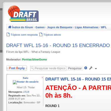
.
Índice do fórum
‹
Games
‹
Jogos de Basquete
‹
Ligas Alternativas
‹
WFL
Tópicos sem resposta
Tópicos ativos
DRAFT WFL 15-16 - ROUND 15 ENCERRADO
Fórum da liga WFL - What a Fantasy League
Moderador:
PontiacSilverDome
Responder
Pesquisa
avançada
Salo
DRAFT WFL 15-16 - ROUND 15
ATENÇÃO - A PARTIR
Nível 15: Titular
Mensagens:
1518
0h às 8h.
Registrado em:
Sex Fev 22,
2008 9:27 pm
Localização:
Sorocaba - SP
ROUND 1