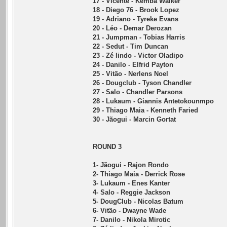
17 - Vicente - Kemba Walker
18 - Diego 76 - Brook Lopez
19 - Adriano - Tyreke Evans
20 - Léo - Demar Derozan
21 - Jumpman - Tobias Harris
22 - Sedut - Tim Duncan
23 - Zé lindo - Victor Oladipo
24 - Danilo - Elfrid Payton
25 - Vitão - Nerlens Noel
26 - Dougclub - Tyson Chandler
27 - Salo - Chandler Parsons
28 - Lukaum - Giannis Antetokounmpo
29 - Thiago Maia - Kenneth Faried
30 - Jãogui - Marcin Gortat
ROUND 3
1- Jãogui - Rajon Rondo
2- Thiago Maia - Derrick Rose
3- Lukaum - Enes Kanter
4- Salo - Reggie Jackson
5- DougClub - Nicolas Batum
6- Vitão - Dwayne Wade
7- Danilo - Nikola Mirotic