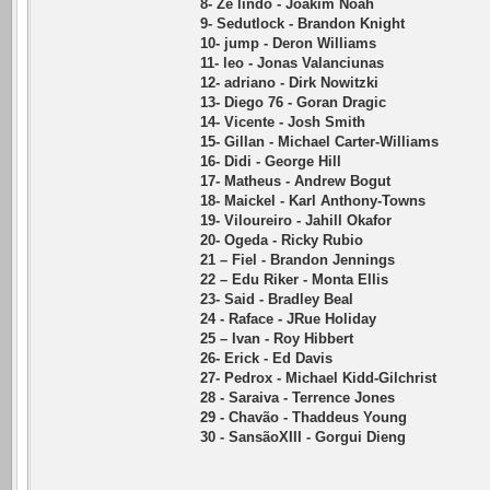
8- Zé lindo - Joakim Noah
9- Sedutlock - Brandon Knight
10- jump - Deron Williams
11- leo - Jonas Valanciunas
12- adriano - Dirk Nowitzki
13- Diego 76 - Goran Dragic
14- Vicente - Josh Smith
15- Gillan - Michael Carter-Williams
16- Didi - George Hill
17- Matheus - Andrew Bogut
18- Maickel - Karl Anthony-Towns
19- Viloureiro - Jahill Okafor
20- Ogeda - Ricky Rubio
21 – Fiel - Brandon Jennings
22 – Edu Riker - Monta Ellis
23- Said - Bradley Beal
24 - Raface - JRue Holiday
25 – Ivan - Roy Hibbert
26- Erick - Ed Davis
27- Pedrox - Michael Kidd-Gilchrist
28 - Saraiva - Terrence Jones
29 - Chavão - Thaddeus Young
30 - SansãoXIII - Gorgui Dieng