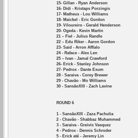
15- Gillan - Ryan Anderson
16- Didi - Kristaps Porzingis
17- Matheus - Lou Williams
18- Maickel - Eric Gordon
19- Viloureiro - Gerald Henderson
20- Ogeda - Kevin Martin
21 – Fiel - Julius Randle
22 – Edu Riker - Aaron Gordon
23- Said - Arron Afflalo
24 - Raface - Alex Len
25 – Ivan - Jamal Crawford
26- Erick - Stanley Johnson
27- Pedrox - Dante Exum
28 - Saraiva - Corey Brewer
29 - Chavão - Mo Williams
30 - SansãoXIII - Zach Lavine
ROUND 6
1 - SansãoXIII - Zaza Pachulia
2 - Chavão - Shabbaz Muhammed
3 - Saraiva - Greivis Vasquez
4 - Pedrox - Dennis Schroder
5 - Erick até - Jeremy Lin