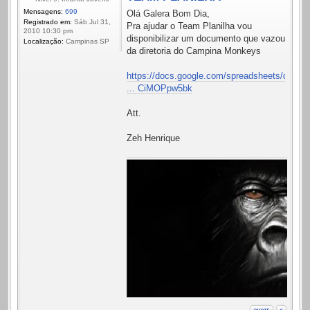
Mensagens:
699
Olá Galera Bom Dia,
Registrado em:
Sáb Jul 31,
Pra ajudar o Team Planilha vou
2010 10:30 pm
disponibilizar um documento que vazou
Localização:
Campinas SP
da diretoria do Campina Monkeys
https://docs.google.com/spreadsheets/d/
... CiMOPpw5bk
Att.
Zeh Henrique