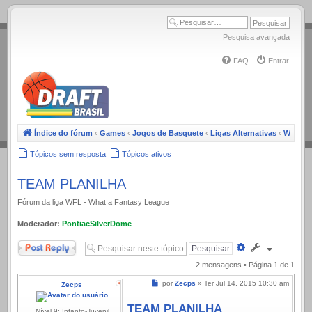
.
Pesquisa avançada
FAQ
Entrar
Índice do fórum
‹
Games
‹
Jogos de Basquete
‹
Ligas Alternativas
‹
WFL
Tópicos sem resposta
Tópicos ativos
TEAM PLANILHA
Fórum da liga WFL - What a Fantasy League
Moderador:
PontiacSilverDome
Responder
Pesquisa
avançada
2 mensagens • Página
1
de
1
Mensagem
por
Zecps
»
Ter Jul 14, 2015 10:30 am
Zecps
TEAM PLANILHA
Nível 9: Infanto-Juvenil