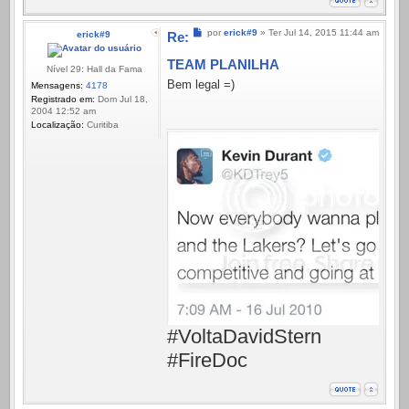
Mensagem
por
erick#9
»
Ter Jul 14, 2015 11:44 am
erick#9
Re:
TEAM PLANILHA
Nível 29: Hall da Fama
Bem legal =)
Mensagens:
4178
Registrado em:
Dom Jul 18,
2004 12:52 am
Localização:
Curitiba
#VoltaDavidStern
#FireDoc