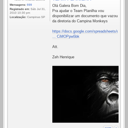
Mensagens:
699
Olá Galera Bom Dia,
Registrado em:
Sáb Jul 31,
Pra ajudar o Team Planilha vou
2010 10:30 pm
disponibilizar um documento que vazou
Localização:
Campinas SP
da diretoria do Campina Monkeys
https://docs.google.com/spreadsheets/d/
... CiMOPpw5bk
Att.
Zeh Henrique