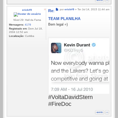
Mensagem
por
erick#9
»
Ter Jul 14, 2015 11:44 am
erick#9
Re:
TEAM PLANILHA
Nível 29: Hall da Fama
Bem legal =)
Mensagens:
4178
Registrado em:
Dom Jul 18,
2004 12:52 am
Localização:
Curitiba
#VoltaDavidStern
#FireDoc