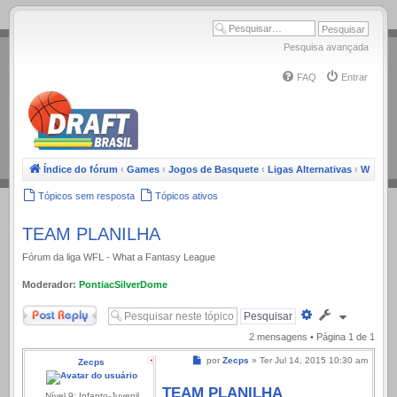
.
Pesquisa avançada
FAQ
Entrar
Índice do fórum
‹
Games
‹
Jogos de Basquete
‹
Ligas Alternativas
‹
WFL
Tópicos sem resposta
Tópicos ativos
TEAM PLANILHA
Fórum da liga WFL - What a Fantasy League
Moderador:
PontiacSilverDome
Responder
Pesquisa
avançada
2 mensagens • Página
1
de
1
Mensagem
por
Zecps
»
Ter Jul 14, 2015 10:30 am
Zecps
TEAM PLANILHA
Nível 9: Infanto-Juvenil