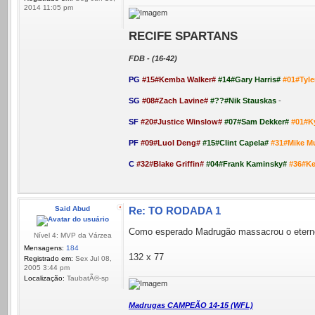
2014 11:05 pm
RECIFE SPARTANS
FDB - (16-42)
PG
#15#Kemba Walker#
#14#Gary Harris#
#01#Tyle
SG
#08#Zach Lavine#
#??#Nik Stauskas
-
SF
#20#Justice Winslow#
#07#Sam Dekker#
#01#K
PF
#09#Luol Deng#
#15#Clint Capela#
#31#Mike M
C
#32#Blake Griffin#
#04#Frank Kaminsky#
#36#K
Said Abud
Re: TO RODADA 1
Como esperado Madrugão massacrou o eter
Nível 4: MVP da Várzea
Mensagens:
184
132 x 77
Registrado em:
Sex Jul 08,
2005 3:44 pm
Localização:
TaubatÃ©-sp
Madrugas CAMPEÃO 14-15 (WFL)