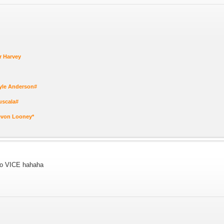
r Harvey
yle Anderson#
uscala#
evon Looney*
no VICE hahaha