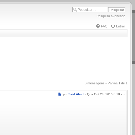
Pesquisa avançada
FAQ
Entrar
6 mensagens • Página
1
de
1
Mensagem
por
Said Abud
»
Qua Out 28, 2015 8:18 am