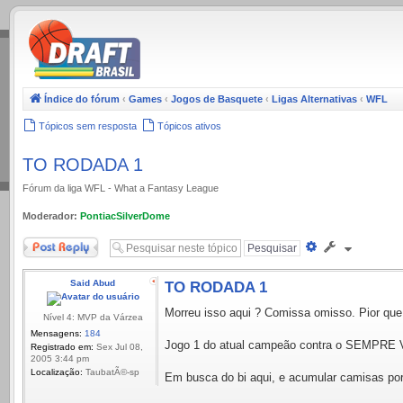
.
Índice do fórum
‹
Games
‹
Jogos de Basquete
‹
Ligas Alternativas
‹
WFL
Tópicos sem resposta
Tópicos ativos
TO RODADA 1
Fórum da liga WFL - What a Fantasy League
Moderador:
PontiacSilverDome
Responder
Pesquisa
avançada
Said Abud
TO RODADA 1
Morreu isso aqui ? Comissa omisso. Pior que
Nível 4: MVP da Várzea
Mensagens:
184
Jogo 1 do atual campeão contra o SEMPRE 
Registrado em:
Sex Jul 08,
2005 3:44 pm
Localização:
TaubatÃ©-sp
Em busca do bi aqui, e acumular camisas porq