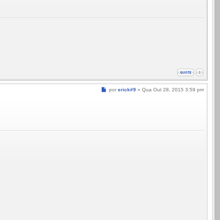
Mensagem
por
erick#9
»
Qua Out 28, 2015 3:59 pm