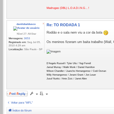
Madrugas (DBL) L.O.A.D.I.N.G... !
danilobaldusco
Re: TO RODADA 1
Rodião e o sala nem viu a cor da bola
Nível 27: All-Star
Mensagens:
3653
Os meninos fizeram um baita trabalho (Wall, O
Registrado em:
Seg Jul 05,
2010 4:29 am
Localização:
São Paulo - SP
D'Angelo Russell / Tyler Ulis / Yogi Ferrell
Jamal Murray / Malik Monk / Daniel Hamilton
Wilson Chandler / Juancho Hernangomez / Cedi Osman
Willy Hernangomez / Jerami Grant / Jon Leuer
Jusuf Nurkic / Ante Zizic / Jarret Allen
Responder
Voltar para “WFL”
Índice do fórum