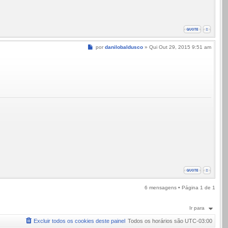
Mensagem
por
danilobaldusco
»
Qui Out 29, 2015 9:51 am
6 mensagens • Página
1
de
1
Ir para
Excluir todos os cookies deste painel
Todos os horários são
UTC-03:00