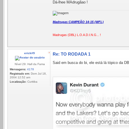
Dá-lhee MAdrugãao !
Madrugas CAMPEÃO 14-15 (WFL)
Madrugas (DBL) L.O.A.D.I.N.G... !
erick#9
Re: TO RODADA 1
Said em busca do bi, ele está lá tópico da D
Nível 29: Hall da Fama
Mensagens:
4178
Registrado em:
Dom Jul 18,
2004 12:52 am
Localização:
Curitiba