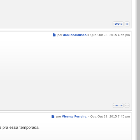
Mensagem
por
danilobaldusco
»
Qua Out 28, 2015 4:55 pm
Mensagem
por
Vicente Ferreira
»
Qua Out 28, 2015 7:45 pm
e pra essa temporada.