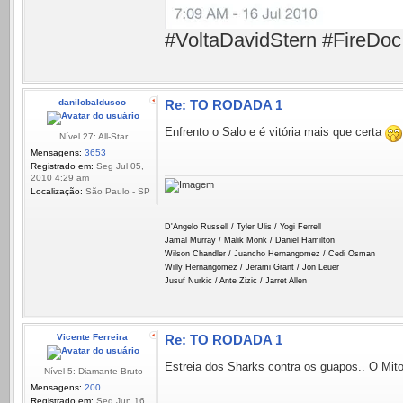
#VoltaDavidStern #FireDoc
danilobaldusco
Re: TO RODADA 1
Enfrento o Salo e é vitória mais que certa
Nível 27: All-Star
Mensagens:
3653
Registrado em:
Seg Jul 05,
2010 4:29 am
Localização:
São Paulo - SP
D'Angelo Russell / Tyler Ulis / Yogi Ferrell
Jamal Murray / Malik Monk / Daniel Hamilton
Wilson Chandler / Juancho Hernangomez / Cedi Osman
Willy Hernangomez / Jerami Grant / Jon Leuer
Jusuf Nurkic / Ante Zizic / Jarret Allen
Vicente Ferreira
Re: TO RODADA 1
Estreia dos Sharks contra os guapos.. O Mit
Nível 5: Diamante Bruto
Mensagens:
200
Registrado em:
Seg Jun 16,