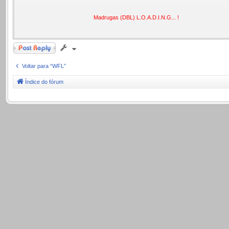
Madrugas (DBL) L.O.A.D.I.N.G... !
Responder
Voltar para “WFL”
Índice do fórum
.