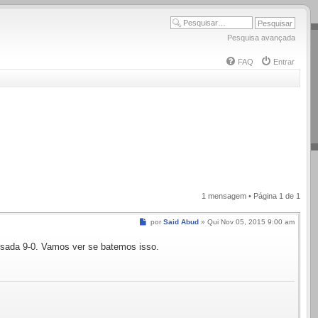
Pesquisa avançada
FAQ
Entrar
1 mensagem • Página
1
de
1
Mensagem
por
Said Abud
»
Qui Nov 05, 2015 9:00 am
ssada 9-0. Vamos ver se batemos isso.