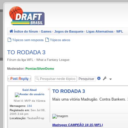
.
Índice do fórum
‹
Games
‹
Jogos de Basquete
‹
Ligas Alternativas
‹
WFL
Tópicos sem resposta
Tópicos ativos
TO RODADA 3
Fórum da liga WFL - What a Fantasy League
Moderador:
PontiacSilverDome
Responder
Pesquisa
avançada
Said Abud
TO RODADA 3
Mais uma vitória Madrugão. Contra Bankers. 
Nível 4: MVP da Várzea
Mensagens:
184
Registrado em:
Sex Jul 08,
2005 3:44 pm
Localização:
TaubatÃ©-sp
Madrugas CAMPEÃO 14-15 (WFL)