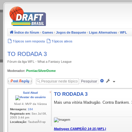
.
Índice do fórum
‹
Games
‹
Jogos de Basquete
‹
Ligas Alternativas
‹
WFL
Tópicos sem resposta
Tópicos ativos
TO RODADA 3
Fórum da liga WFL - What a Fantasy League
Moderador:
PontiacSilverDome
Responder
Pesquisa
avançada
Said Abud
TO RODADA 3
Mais uma vitória Madrugão. Contra Bankers. 
Nível 4: MVP da Várzea
Mensagens:
184
Registrado em:
Sex Jul 08,
2005 3:44 pm
Localização:
TaubatÃ©-sp
Madrugas CAMPEÃO 14-15 (WFL)