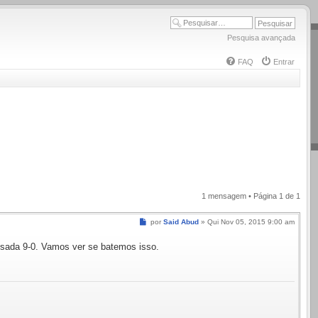
Pesquisa avançada
FAQ
Entrar
1 mensagem • Página
1
de
1
Mensagem
por
Said Abud
»
Qui Nov 05, 2015 9:00 am
ssada 9-0. Vamos ver se batemos isso.