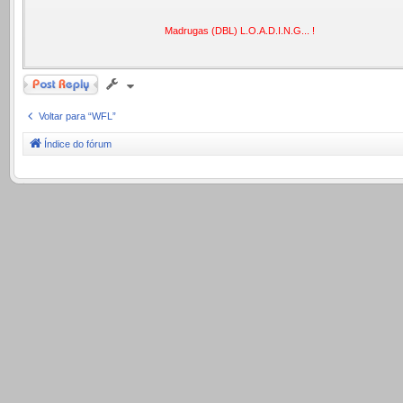
Madrugas (DBL) L.O.A.D.I.N.G... !
Responder
Voltar para “WFL”
Índice do fórum
.