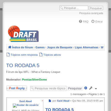
.
Pesquisa avançada
FAQ
Entrar
Índice do fórum
‹
Games
‹
Jogos de Basquete
‹
Ligas Alternativas
‹
WFL
Tópicos sem resposta
Tópicos ativos
TO RODADA 5
Fórum da liga WFL - What a Fantasy League
Moderador:
PontiacSilverDome
Responder
Pesquisa
avançada
1 mensagem • Página
1
de
1
Mensagem
por
Said Abud
»
Qui Nov 05, 2015 9:05 am
Said Abud
TO RODADA 5
Nível 4: MVP da Várzea