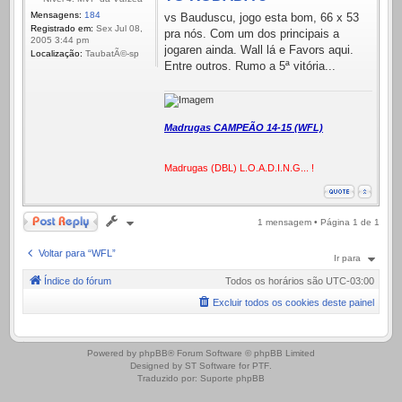
Mensagens:
184
vs Bauduscu, jogo esta bom, 66 x 53
Registrado em:
Sex Jul 08,
pra nós. Com um dos principais a
2005 3:44 pm
jogaren ainda. Wall lá e Favors aqui.
Localização:
TaubatÃ©-sp
Entre outros. Rumo a 5ª vitória...
Madrugas CAMPEÃO 14-15 (WFL)
Madrugas (DBL) L.O.A.D.I.N.G... !
Responder
1 mensagem • Página
1
de
1
Voltar para “WFL”
Ir para
Índice do fórum
Todos os horários são
UTC-03:00
Excluir todos os cookies deste painel
.
Powered by
phpBB
® Forum Software © phpBB Limited
Designed by
ST Software
for
PTF
.
Traduzido por:
Suporte phpBB