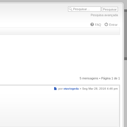
Pesquisa avançada
FAQ
Entrar
5 mensagens • Página
1
de
1
Mensagem
por
otaviogeda
»
Seg Mar 28, 2016 4:46 pm