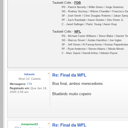
Taubaté Colts -
FDB
PG - Patrick Beverly / Willie Green / Jorge Gutierrez
SG - Rodney Stuckey / Wilson Chandler / Francisco Ga
SF - Josh Smith / Chris Douglas Roberts / Jakarr Sam
PF - Zach Randolph / Aaron Gordon / Otto Porter Jr.
C - Jared Sullinger / Patric Young / Aaron Gray
Taubaté Colts -
WFL
PG - Michael Carter Williams / Steve Blake / Garrett T
SG - Marcus Smart / Jordan Hamilton / Joe Ingles
SF - Jeff Green / Al Farouq Aminu / Kostas Papanikola
PF - Ryan Anderson / Steven Adams / Nikola Mirotic
C - Marc Gasol / Darrell Arthur / Adreien Peyne
lukaum
Re: Final da WFL
Nível 10: Cadete
Boa final, ambos merecedores
Mensagens:
776
Registrado em:
Qua Jan 19,
2005 2:59 am
Bluebirds muito copeiro
Jumpman23
Re: Final da WFL