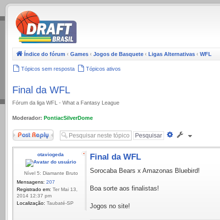
.
Índice do fórum
‹
Games
‹
Jogos de Basquete
‹
Ligas Alternativas
‹
WFL
Tópicos sem resposta
Tópicos ativos
Final da WFL
Fórum da liga WFL - What a Fantasy League
Moderador:
PontiacSilverDome
Responder
Pesquisa
avançada
otaviogeda
Final da WFL
Sorocaba Bears x Amazonas Bluebird!
Nível 5: Diamante Bruto
Mensagens:
207
Boa sorte aos finalistas!
Registrado em:
Ter Mai 13,
2014 12:37 pm
Localização:
Taubaté-SP
Jogos no site!