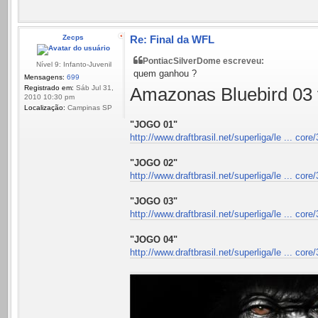
Zecps
Re: Final da WFL
PontiacSilverDome escreveu:
Nível 9: Infanto-Juvenil
quem ganhou ?
Mensagens:
699
Registrado em:
Sáb Jul 31,
Amazonas Bluebird 03 
2010 10:30 pm
Localização:
Campinas SP
"JOGO 01"
http://www.draftbrasil.net/superliga/le ... core
"JOGO 02"
http://www.draftbrasil.net/superliga/le ... core
"JOGO 03"
http://www.draftbrasil.net/superliga/le ... core
"JOGO 04"
http://www.draftbrasil.net/superliga/le ... core