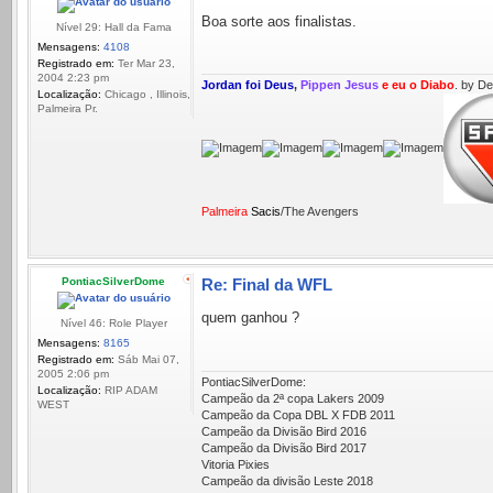
Boa sorte aos finalistas.
Nível 29: Hall da Fama
Mensagens:
4108
Registrado em:
Ter Mar 23,
2004 2:23 pm
Jordan foi Deus
,
Pippen Jesus
e eu o Diabo
. by D
Localização:
Chicago , Illinois,
Palmeira Pr.
Palmeira
Sacis
/The Avengers
PontiacSilverDome
Re: Final da WFL
quem ganhou ?
Nível 46: Role Player
Mensagens:
8165
Registrado em:
Sáb Mai 07,
2005 2:06 pm
PontiacSilverDome:
Localização:
RIP ADAM
Campeão da 2ª copa Lakers 2009
WEST
Campeão da Copa DBL X FDB 2011
Campeão da Divisão Bird 2016
Campeão da Divisão Bird 2017
Vitoria Pixies
Campeão da divisão Leste 2018