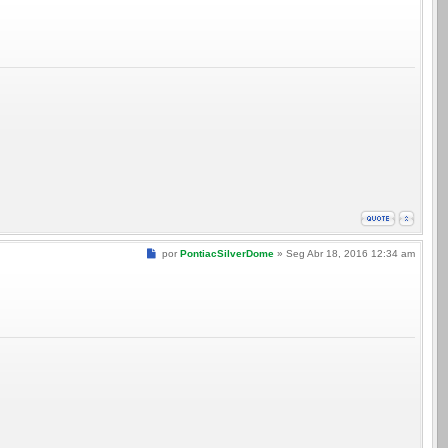
Mensagem
por
PontiacSilverDome
»
Seg Abr 18, 2016 12:34 am