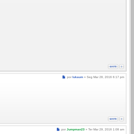
Mensagem
por
lukaum
»
Seg Mar 28, 2016 6:17 pm
Mensagem
por
Jumpman23
»
Ter Mar 29, 2016 1:08 am