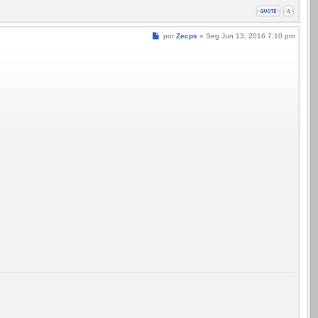
Mensagem
por
Zecps
»
Seg Jun 13, 2016 7:10 pm