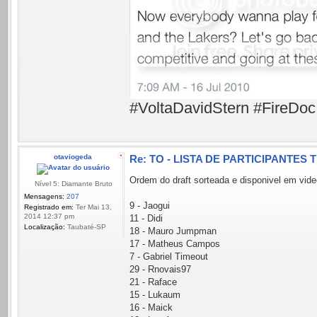
#VoltaDavidStern #FireDoc
otaviogeda
Re: TO - LISTA DE PARTICIPANTES 
Ordem do draft sorteada e disponivel em vid
Nível 5: Diamante Bruto
Mensagens:
207
9 - Jaogui
Registrado em:
Ter Mai 13,
2014 12:37 pm
11 - Didi
Localização:
Taubaté-SP
18 - Mauro Jumpman
17 - Matheus Campos
7 - Gabriel Timeout
29 - Rnovais97
21 - Raface
15 - Lukaum
16 - Maick