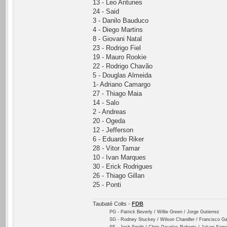
13 - Leo Antunes
24 - Said
3 - Danilo Bauduco
4 - Diego Martins
8 - Giovani Natal
23 - Rodrigo Fiel
19 - Mauro Rookie
22 - Rodrigo Chavão
5 - Douglas Almeida
1- Adriano Camargo
27 - Thiago Maia
14 - Salo
2 - Andreas
20 - Ogeda
12 - Jefferson
6 - Eduardo Riker
28 - Vitor Tamar
10 - Ivan Marques
30 - Erick Rodrigues
26 - Thiago Gillan
25 - Ponti
Taubaté Colts -
FDB
PG - Patrick Beverly / Willie Green / Jorge Gutierrez
SG - Rodney Stuckey / Wilson Chandler / Francisco Ga