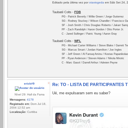
Editado pela última vez por
otaviogeda
em Sáb Set 24, 2
Taubaté Colts -
FDB
PG - Patrick Beverly / Willie Green / Jorge Gutierrez
SG - Rodney Stuckey / Wilson Chandler / Francisco Ga
SF - Josh Smith / Chris Douglas Roberts / Jakarr Sam
PF - Zach Randolph / Aaron Gordon / Otto Porter Jr.
C - Jared Sullinger / Patric Young / Aaron Gray
Taubaté Colts -
WFL
PG - Michael Carter Williams / Steve Blake / Garrett T
SG - Marcus Smart / Jordan Hamilton / Joe Ingles
SF - Jeff Green / Al Farouq Aminu / Kostas Papanikola
PF - Ryan Anderson / Steven Adams / Nikola Mirotic
C - Marc Gasol / Darrell Arthur / Adreien Peyne
erick#9
Re: TO - LISTA DE PARTICIPANTES 
Ué, me expulsaram sem eu saber?
Nível 29: Hall da Fama
Mensagens:
4178
Registrado em:
Dom Jul 18,
2004 12:52 am
Localização:
Curitiba