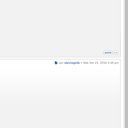
Mensagem
por
otaviogeda
»
Sáb Set 24, 2016 2:48 pm