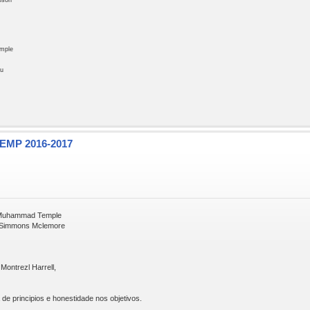
pson
emple
ou
TEMP 2016-2017
.Muhammad Temple
J.Simmons Mclemore
 Montrezl Harrell,
de principios e honestidade nos objetivos.