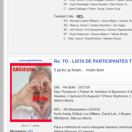
SF - Josh Smith / Chris Douglas Roberts / Jakarr Sam
PF - Zach Randolph / Aaron Gordon / Otto Porter Jr.
C - Jared Sullinger / Patric Young / Aaron Gray
Taubaté Colts -
WFL
PG - Michael Carter Williams / Steve Blake / Garrett T
SG - Marcus Smart / Jordan Hamilton / Joe Ingles
SF - Jeff Green / Al Farouq Aminu / Kostas Papanikola
PF - Ryan Anderson / Steven Adams / Nikola Mirotic
C - Marc Gasol / Darrell Arthur / Adreien Peyne
camargoadriano
Re: TO - LISTA DE PARTICIPANTES 
5 picks ja foram... muito bom
DBL - Rio Bulls - 2017/18
Klay Thompson J.Parker M. Harkless K Bazemore S
Staukas J Jackson DJ Augustin T.Prince W.johnson 
Aldrich Morris
WFL - Rio Basqueteers 2015/16
Kyrie Irwing, B.Beal, Lou Willians, David Lee, J.Mcgee,
Will Barton, Marcus Morris.
Nível 7: Mirim
Para a melhoria do nosso basquete bastaria coerência 
Mensagens:
493
Wlamir Marques (O mestre)