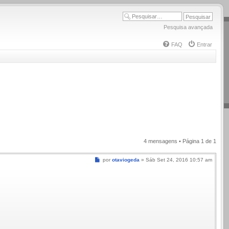
Pesquisa avançada
FAQ
Entrar
4 mensagens • Página
1
de
1
Mensagem
por
otaviogeda
»
Sáb Set 24, 2016 10:57 am