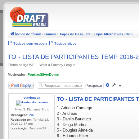
.
Índice do fórum
‹
Games
‹
Jogos de Basquete
‹
Ligas Alternativas
‹
WFL
Tópicos sem resposta
Tópicos ativos
TO - LISTA DE PARTICIPANTES TEMP 2016-2
Fórum da liga WFL - What a Fantasy League
Moderador:
PontiacSilverDome
Responder
Pesquisa
avançada
otaviogeda
TO - LISTA DE PARTICIPANTES 
1- Adriano Camargo
Nível 5: Diamante Bruto
2 - Andreas
Mensagens:
207
3 - Danilo Bauduco
Registrado em:
Ter Mai 13,
2014 12:37 pm
4 - Diego Martins
Localização:
Taubaté-SP
5 - Douglas Almeida
6 - Eduardo Riker