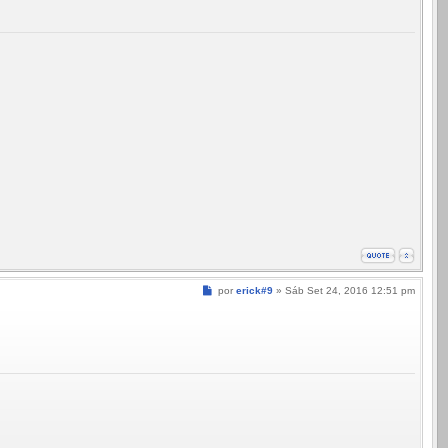
Mensagem
por
erick#9
»
Sáb Set 24, 2016 12:51 pm