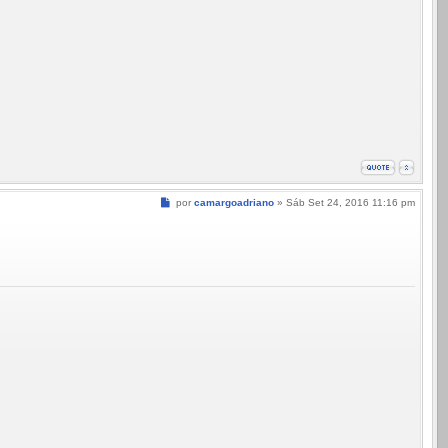
Mensagem
por
camargoadriano
»
Sáb Set 24, 2016 11:16 pm