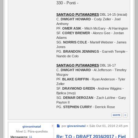
330 - Ponti -
SANTIAGO PUTAMADRES
DBL 14-15 (inicial)
C.
DWIGHT HOWARD
- Cody Zeller - Joel
Anthony
PF.
OMER ASIK
- Mitch McGary - Al Harrington
SF.
COREY BREWER
- Alonzo Gee - Jordan
Adams
SG.
NORRIS COLE
- Martell Webster - James
Jones
PG.
BRANDON JENNINGS
- Garreth Temple -
Nando de Colo
SANTIAGO PUTAMADRES
DBL 16-17
C.
DWIGHT HOWARD
- Al Jefferson - Timofey
Mozgov
PF.
BLAKE GRIFFIN
- Ryan Anderson - Tyler
Zeller
SF.
DRAYMOND GREEN
- Andrew Wiggins -
Bjelica (mvp)
SG.
DEMAR DEROZAN
- Zach LaVine - Gary
Payton II
PG.
STEPHEN CURRY
- Derrick Rose
Mensagem
por
giovaninatal
»
Sáb Out 01, 2016 2:45 pm
giovaninatal
Nível 1: Pára-quedista
Re: T.O - DRAFT 2016/2017 - Fiel
Mensagens:
11