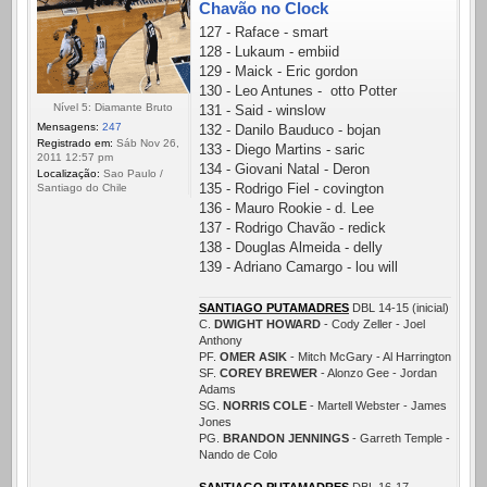
Chavão no Clock
127 - Raface - smart
128 - Lukaum - embiid
129 - Maick - Eric gordon
130 - Leo Antunes - otto Potter
Nível 5: Diamante Bruto
131 - Said - winslow
Mensagens:
247
132 - Danilo Bauduco - bojan
Registrado em:
Sáb Nov 26,
133 - Diego Martins - saric
2011 12:57 pm
134 - Giovani Natal - Deron
Localização:
Sao Paulo /
135 - Rodrigo Fiel - covington
Santiago do Chile
136 - Mauro Rookie - d. Lee
137 - Rodrigo Chavão - redick
138 - Douglas Almeida - delly
139 - Adriano Camargo - lou will
SANTIAGO PUTAMADRES
DBL 14-15 (inicial)
C.
DWIGHT HOWARD
- Cody Zeller - Joel
Anthony
PF.
OMER ASIK
- Mitch McGary - Al Harrington
SF.
COREY BREWER
- Alonzo Gee - Jordan
Adams
SG.
NORRIS COLE
- Martell Webster - James
Jones
PG.
BRANDON JENNINGS
- Garreth Temple -
Nando de Colo