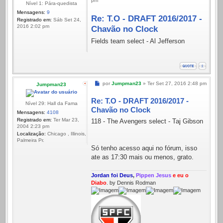
pm
Nível 1: Pára-quedista
Mensagens:
9
Re: T.O - DRAFT 2016/2017 -
Registrado em:
Sáb Set 24,
2016 2:02 pm
Chavão no Clock
Fields team select - Al Jefferson
Mensagem
por
Jumpman23
»
Ter Set 27, 2016 2:48 pm
Jumpman23
Re: T.O - DRAFT 2016/2017 -
Nível 29: Hall da Fama
Chavão no Clock
Mensagens:
4108
Registrado em:
Ter Mar 23,
118 - The Avengers select - Taj Gibson
2004 2:23 pm
Localização:
Chicago , Illinois,
Palmeira Pr.
Só tenho acesso aqui no fórum, isso
ate as 17:30 mais ou menos, grato.
Jordan foi Deus
,
Pippen Jesus
e eu o
Diabo
. by Dennis Rodman