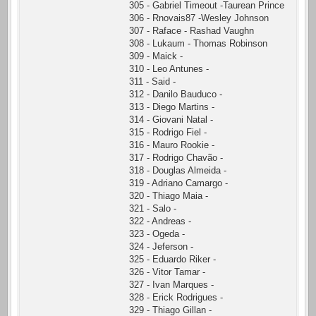
305 - Gabriel Timeout -Taurean Prince
306 - Rnovais87 -Wesley Johnson
307 - Raface - Rashad Vaughn
308 - Lukaum - Thomas Robinson
309 - Maick -
310 - Leo Antunes -
311 - Said -
312 - Danilo Bauduco -
313 - Diego Martins -
314 - Giovani Natal -
315 - Rodrigo Fiel -
316 - Mauro Rookie -
317 - Rodrigo Chavão -
318 - Douglas Almeida -
319 - Adriano Camargo -
320 - Thiago Maia -
321 - Salo -
322 - Andreas -
323 - Ogeda -
324 - Jeferson -
325 - Eduardo Riker -
326 - Vitor Tamar -
327 - Ivan Marques -
328 - Erick Rodrigues -
329 - Thiago Gillan -