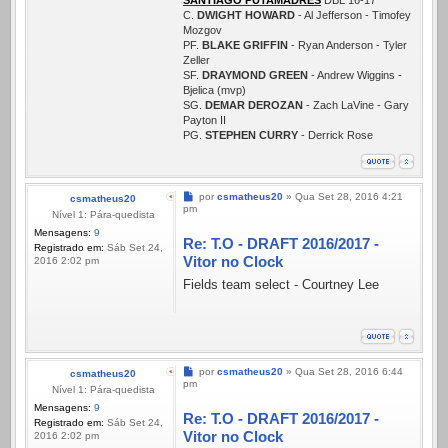
SANTIAGO PUTAMADRES
DBL 16-17
C.
DWIGHT HOWARD
- Al Jefferson - Timofey
Mozgov
PF.
BLAKE GRIFFIN
- Ryan Anderson - Tyler
Zeller
SF.
DRAYMOND GREEN
- Andrew Wiggins -
Bjelica (mvp)
SG.
DEMAR DEROZAN
- Zach LaVine - Gary
Payton II
PG.
STEPHEN CURRY
- Derrick Rose
Mensagem
por
csmatheus20
»
Qua Set 28, 2016 4:21
csmatheus20
pm
Nível 1: Pára-quedista
Mensagens:
9
Re: T.O - DRAFT 2016/2017 -
Registrado em:
Sáb Set 24,
Vitor no Clock
2016 2:02 pm
Fields team select - Courtney Lee
Mensagem
por
csmatheus20
»
Qua Set 28, 2016 6:44
csmatheus20
pm
Nível 1: Pára-quedista
Mensagens:
9
Re: T.O - DRAFT 2016/2017 -
Registrado em:
Sáb Set 24,
Vitor no Clock
2016 2:02 pm