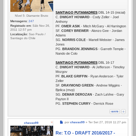
SANTIAGO PUTAMADRES
DBL 14-15 (inicial)
Nível 5: Diamante Bruto
C.
DWIGHT HOWARD
- Cody Zeller - Joel
Mensagens:
247
Anthony
Registrado em:
Sáb Nov 26,
PF.
OMER ASIK
- Mitch McGary - Al Harrington
2011 12:57 pm
SF.
COREY BREWER
- Alonzo Gee - Jordan
Localização:
Sao Paulo /
Adams
Santiago do Chile
SG.
NORRIS COLE
- Martell Webster - James
Jones
PG.
BRANDON JENNINGS
- Garreth Temple -
Nando de Colo
SANTIAGO PUTAMADRES
DBL 16-17
C.
DWIGHT HOWARD
- Al Jefferson - Timofey
Mozgov
PF.
BLAKE GRIFFIN
- Ryan Anderson - Tyler
Zeller
SF.
DRAYMOND GREEN
- Andrew Wiggins -
Bjelica (mvp)
SG.
DEMAR DEROZAN
- Zach LaVine - Gary
Payton II
PG.
STEPHEN CURRY
- Derrick Rose
Mensagem
por
chavao99
»
Ter Set 27, 2016 11:27 pm
chavao99
Re: T.O - DRAFT 2016/2017 -