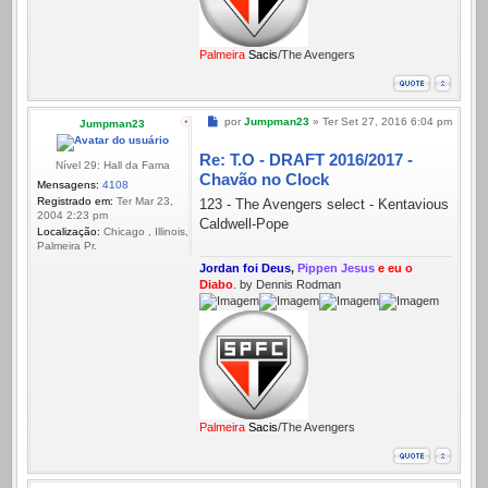
Palmeira
Sacis
/The Avengers
Mensagem
por
Jumpman23
»
Ter Set 27, 2016 6:04 pm
Jumpman23
Re: T.O - DRAFT 2016/2017 -
Nível 29: Hall da Fama
Chavão no Clock
Mensagens:
4108
Registrado em:
Ter Mar 23,
123 - The Avengers select - Kentavious
2004 2:23 pm
Caldwell-Pope
Localização:
Chicago , Illinois,
Palmeira Pr.
Jordan foi Deus
,
Pippen Jesus
e eu o
Diabo
. by Dennis Rodman
Palmeira
Sacis
/The Avengers