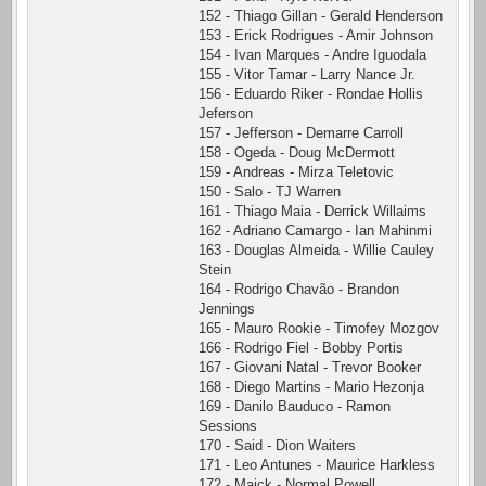
152 - Thiago Gillan - Gerald Henderson
153 - Erick Rodrigues - Amir Johnson
154 - Ivan Marques - Andre Iguodala
155 - Vitor Tamar - Larry Nance Jr.
156 - Eduardo Riker - Rondae Hollis
Jeferson
157 - Jefferson - Demarre Carroll
158 - Ogeda - Doug McDermott
159 - Andreas - Mirza Teletovic
150 - Salo - TJ Warren
161 - Thiago Maia - Derrick Willaims
162 - Adriano Camargo - Ian Mahinmi
163 - Douglas Almeida - Willie Cauley
Stein
164 - Rodrigo Chavão - Brandon
Jennings
165 - Mauro Rookie - Timofey Mozgov
166 - Rodrigo Fiel - Bobby Portis
167 - Giovani Natal - Trevor Booker
168 - Diego Martins - Mario Hezonja
169 - Danilo Bauduco - Ramon
Sessions
170 - Said - Dion Waiters
171 - Leo Antunes - Maurice Harkless
172 - Maick - Normal Powell