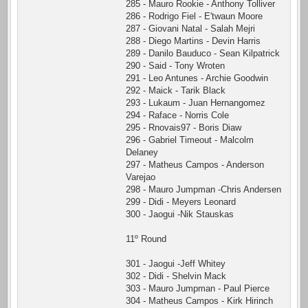
285 - Mauro Rookie - Anthony Tolliver
286 - Rodrigo Fiel - E'twaun Moore
287 - Giovani Natal - Salah Mejri
288 - Diego Martins - Devin Harris
289 - Danilo Bauduco - Sean Kilpatrick
290 - Said - Tony Wroten
291 - Leo Antunes - Archie Goodwin
292 - Maick - Tarik Black
293 - Lukaum - Juan Hernangomez
294 - Raface - Norris Cole
295 - Rnovais97 - Boris Diaw
296 - Gabriel Timeout - Malcolm
Delaney
297 - Matheus Campos - Anderson
Varejao
298 - Mauro Jumpman -Chris Andersen
299 - Didi - Meyers Leonard
300 - Jaogui -Nik Stauskas
11º Round
301 - Jaogui -Jeff Whitey
302 - Didi - Shelvin Mack
303 - Mauro Jumpman - Paul Pierce
304 - Matheus Campos - Kirk Hirinch