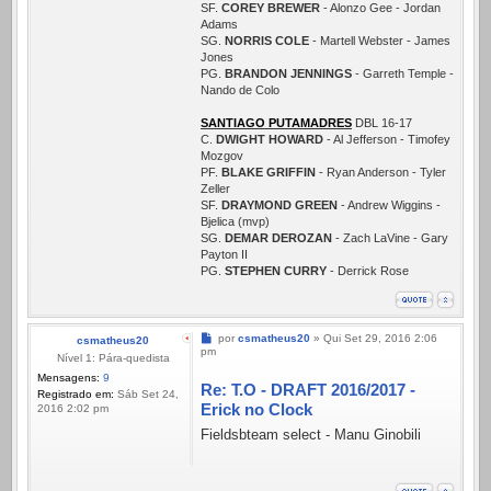
SF.
COREY BREWER
- Alonzo Gee - Jordan
Adams
SG.
NORRIS COLE
- Martell Webster - James
Jones
PG.
BRANDON JENNINGS
- Garreth Temple -
Nando de Colo
SANTIAGO PUTAMADRES
DBL 16-17
C.
DWIGHT HOWARD
- Al Jefferson - Timofey
Mozgov
PF.
BLAKE GRIFFIN
- Ryan Anderson - Tyler
Zeller
SF.
DRAYMOND GREEN
- Andrew Wiggins -
Bjelica (mvp)
SG.
DEMAR DEROZAN
- Zach LaVine - Gary
Payton II
PG.
STEPHEN CURRY
- Derrick Rose
Mensagem
por
csmatheus20
»
Qui Set 29, 2016 2:06
csmatheus20
pm
Nível 1: Pára-quedista
Mensagens:
9
Re: T.O - DRAFT 2016/2017 -
Registrado em:
Sáb Set 24,
Erick no Clock
2016 2:02 pm
Fieldsbteam select - Manu Ginobili