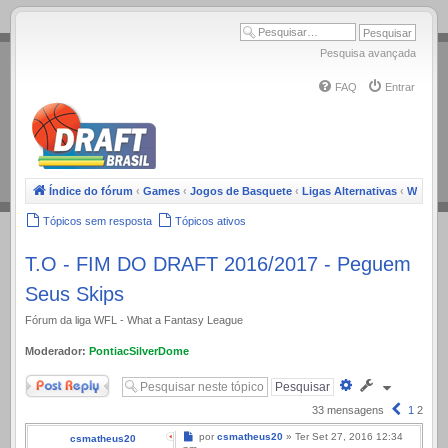
.
Pesquisa avançada
FAQ
Entrar
Índice do fórum
‹
Games
‹
Jogos de Basquete
‹
Ligas Alternativas
‹
WFL
Tópicos sem resposta
Tópicos ativos
T.O - FIM DO DRAFT 2016/2017 - Peguem
Seus Skips
Fórum da liga WFL - What a Fantasy League
Moderador:
PontiacSilverDome
Responder
Pesquisa
avançada
Anterior
33 mensagens
1
2
Mensagem
por
csmatheus20
»
Ter Set 27, 2016 12:34
csmatheus20