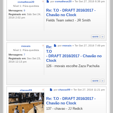
Mensagem
por
csmatheus20
»
Ter Set 27, 2016 6:36 pm
csmatheus20
Nível 1: Pára-quedista
Re: T.O - DRAFT 2016/2017 -
Mensagens:
9
Chavão no Clock
Registrado em:
Sáb Set 24,
2016 2:02 pm
Fields Team select - JR Smith
Mensagem
por
rnovais
»
Ter Set 27, 2016 7:49 pm
rnovais
Re:
Nível 1: Pára-quedista
T.O
Mensagens:
7
- DRAFT 2016/2017 - Chavão no
Registrado em:
Sex Set 23,
Clock
2016 12:13 pm
126 - rnovais escolhe Zaza Pachulia
Mensagem
por
chavao99
»
Ter Set 27, 2016 11:21 pm
chavao99
Re: T.O - DRAFT 2016/2017 -
Chavão no Clock
137 - chavao - JJ Redick