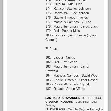
173 - Lukaum - Kris Dunn
174 - Raface - Stanley Johnson
175 - Rnovais97 - Joe johnson
176 - Gabriel Timeout - tjones
177 - Matheus Campos - C. Lee
178 - Mauro Jumpman - Jarrett Jack
179 - Didi - Patrick Mills
180 - Jaogui - Tyler Johnson (Tylao
Costela)
7º Round
181 - Jaogui - Nurkic
182 - Didi - Jeff Green
183 - Mauro Jumpman - Jamal
Crawford
184 - Matheus Campos - David West
185 - Gabriel Timeout - Omar Casspi
186 - Rnovais87 - Kelly Olynyk
187 - Raface - Aaron Afflalo
SANTIAGO PUTAMADRES
DBL 14-15 (inicial)
C.
DWIGHT HOWARD
- Cody Zeller - Joel
Anthony
PF.
OMER ASIK
- Mitch McGary - Al Harrington