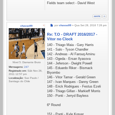
Fields team select - David West
Mensagem
por
chavao99
»
Qua Set 28, 2016 7:26 pm
chavao99
Re: T.O - DRAFT 2016/2017 -
Vitor no Clock
140 - Thiago Maia - Gary Harris
141 - Salo - Tyson Chandler
142 - Andreas - Al Farouq Aminu
143 - Ogeda - Ersan Ilyasova
Nível 5: Diamante Bruto
144 - Jeferson - Dwight Powell
Mensagens:
247
145 - Eduardo Riker - Bismack
Registrado em:
Sáb Nov 26,
Biyombo
2011 12:57 pm
146 - Vitor Tamar - Gerald Green
Localização:
Sao Paulo /
147 - Ivan Marques - Danny Green
Santiago do Chile
148 - Erick Rodrigues - Festus Ezeli
149 - Thiago Gillan - Markieff Morris
150 - Ponti - Jerryd Bayless
6º Round
151 - Ponti - Kyle Korver