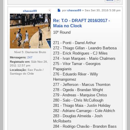
Mensagem
por
chavao99
»
Sex Set 30, 2016 5:38 pm
chavao99
Re: T.O - DRAFT 2016/2017 -
Maia no Clock
10º Round
271 - Ponti - Darrel Arthur
272 - Thiago Gillan - Leandro Barbosa
Nível 5: Diamante Bruto
273 - Erick Rodrigues - CJ Miles
Mensagens:
247
274 - Ivan Marques - Mario Chalmers
Registrado em:
Sáb Nov 26,
275 - Vitor Tamar - Georgios
2011 12:57 pm
Papagianis
Localização:
Sao Paulo /
276 - Eduardo Riker - Willy
Santiago do Chile
Hernangomez
277 - Jefferson - Marcus Thornton
278 - Ogeda - Brandan Wright
279 - Andreas - Marquise Chriss
280 - Salo - Chris McCullough
281 - Thiago Maia - Justin Holiday
282 - Adriano Camargo - Cole Aldrich
283 - Douglas Almeida - Josh
McRoberts
284 - Rodrigo Chavão - Brandon Bass