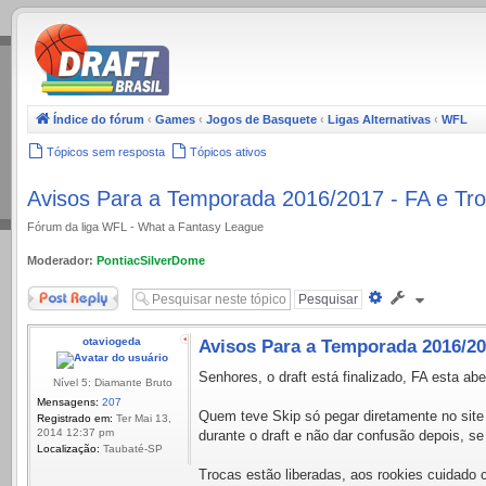
.
Índice do fórum
‹
Games
‹
Jogos de Basquete
‹
Ligas Alternativas
‹
WFL
Tópicos sem resposta
Tópicos ativos
Avisos Para a Temporada 2016/2017 - FA e Tro
Fórum da liga WFL - What a Fantasy League
Moderador:
PontiacSilverDome
Responder
Pesquisa
avançada
otaviogeda
Avisos Para a Temporada 2016/201
Senhores, o draft está finalizado, FA esta abe
Nível 5: Diamante Bruto
Mensagens:
207
Quem teve Skip só pegar diretamente no site 
Registrado em:
Ter Mai 13,
2014 12:37 pm
durante o draft e não dar confusão depois, s
Localização:
Taubaté-SP
Trocas estão liberadas, aos rookies cuidad