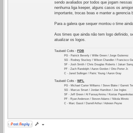
sendo avaliados por todos que jogam nessas o
nenhuma liga keeper, alguns casos os amigos
importante, trocas boas e manter a gerencia
Para a galera que sequer montou o time aind
Aos times que ainda não tem logo definido, s
atualizar os logos.
Taubaté Colts -
FDB
PG - Patrick Beverly / Willie Green / Jorge Gutierrez
SG - Rodney Stuckey / Wilson Chandler / Francisco Ga
SF - Josh Smith / Chris Douglas Roberts / Jakarr Sam
PF - Zach Randolph / Aaron Gordon / Otto Porter Jr.
C - Jared Sullinger / Patric Young / Aaron Gray
Taubaté Colts -
WFL
PG - Michael Carter Williams / Steve Blake / Garrett T
SG - Marcus Smart / Jordan Hamilton / Joe Ingles
SF - Jeff Green / Al Farouq Aminu / Kostas Papanikola
PF - Ryan Anderson / Steven Adams / Nikola Mirotic
C - Marc Gasol / Darrell Arthur / Adreien Peyne
Responder