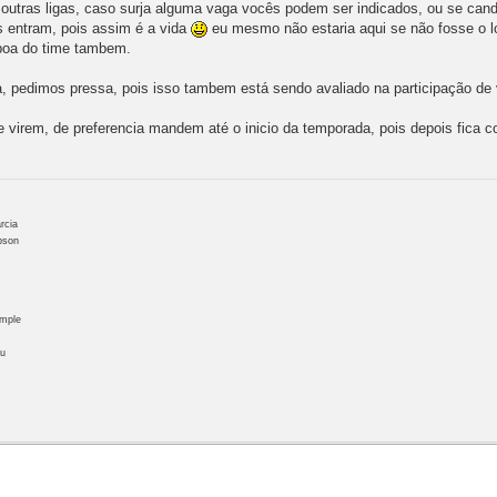
utras ligas, caso surja alguma vaga vocês podem ser indicados, ou se candi
 entram, pois assim é a vida
eu mesmo não estaria aqui se não fosse o lo
 boa do time tambem.
a, pedimos pressa, pois isso tambem está sendo avaliado na participação de
e virem, de preferencia mandem até o inicio da temporada, pois depois fica 
rcia
pson
emple
ou