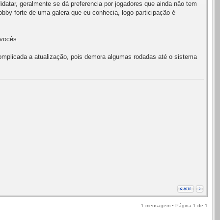
datar, geralmente se dá preferencia por jogadores que ainda não tem
bby forte de uma galera que eu conhecia, logo participação é
 vocês.
complicada a atualização, pois demora algumas rodadas até o sistema
1 mensagem • Página
1
de
1