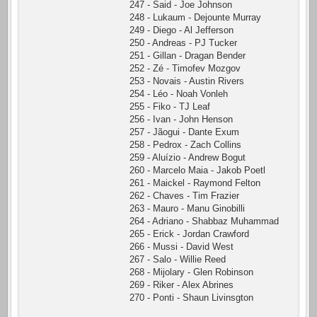
247 - Said - Joe Johnson
248 - Lukaum - Dejounte Murray
249 - Diego - Al Jefferson
250 - Andreas - PJ Tucker
251 - Gillan - Dragan Bender
252 - Zé - Timofev Mozgov
253 - Novais - Austin Rivers
254 - Léo - Noah Vonleh
255 - Fiko - TJ Leaf
256 - Ivan - John Henson
257 - Jãogui - Dante Exum
258 - Pedrox - Zach Collins
259 - Aluízio - Andrew Bogut
260 - Marcelo Maia - Jakob Poetl
261 - Maickel - Raymond Felton
262 - Chaves - Tim Frazier
263 - Mauro - Manu Ginobilli
264 - Adriano - Shabbaz Muhammad
265 - Erick - Jordan Crawford
266 - Mussi - David West
267 - Salo - Willie Reed
268 - Mijolary - Glen Robinson
269 - Riker - Alex Abrines
270 - Ponti - Shaun Livinsgton