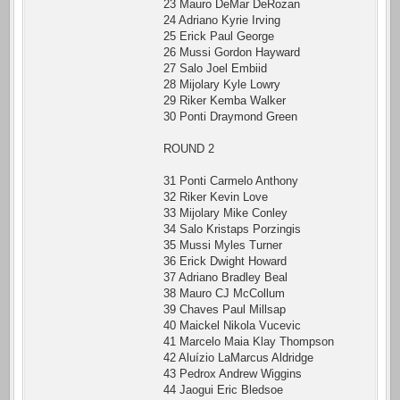
23 Mauro DeMar DeRozan
24 Adriano Kyrie Irving
25 Erick Paul George
26 Mussi Gordon Hayward
27 Salo Joel Embiid
28 Mijolary Kyle Lowry
29 Riker Kemba Walker
30 Ponti Draymond Green
ROUND 2
31 Ponti Carmelo Anthony
32 Riker Kevin Love
33 Mijolary Mike Conley
34 Salo Kristaps Porzingis
35 Mussi Myles Turner
36 Erick Dwight Howard
37 Adriano Bradley Beal
38 Mauro CJ McCollum
39 Chaves Paul Millsap
40 Maickel Nikola Vucevic
41 Marcelo Maia Klay Thompson
42 Aluízio LaMarcus Aldridge
43 Pedrox Andrew Wiggins
44 Jaogui Eric Bledsoe