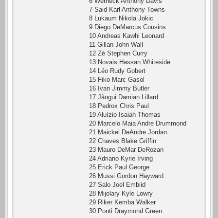
6 Werneck Anthony Davis
7 Said Karl Anthony Towns
8 Lukaum Nikola Jokic
9 Diego DeMarcus Cousins
10 Andreas Kawhi Leonard
11 Gillan John Wall
12 Zé Stephen Curry
13 Novais Hassan Whiteside
14 Léo Rudy Gobert
15 Fiko Marc Gasol
16 Ivan Jimmy Butler
17 Jãogui Damian Lillard
18 Pedrox Chris Paul
19 Aluízio Isaiah Thomas
20 Marcelo Maia Andre Drummond
21 Maickel DeAndre Jordan
22 Chaves Blake Griffin
23 Mauro DeMar DeRozan
24 Adriano Kyrie Irving
25 Erick Paul George
26 Mussi Gordon Hayward
27 Salo Joel Embiid
28 Mijolary Kyle Lowry
29 Riker Kemba Walker
30 Ponti Draymond Green