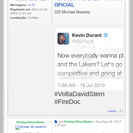
OFICIAL
Mensagens:
4178
Registrado em:
Dom Jul 18,
325 Michael Beasley
2004 12:52 am
Localização:
Curitiba
#VoltaDavidStern
#FireDoc
Mensagem
por
PontiacSilverDome
»
Qua Ago 09, 2017
PontiacSilverDome
1:23 pm