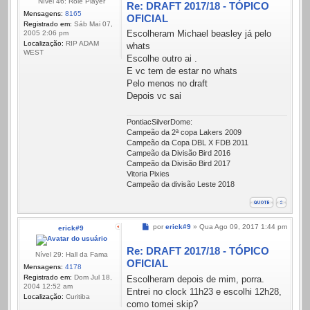
Nível 46: Role Player
Re: DRAFT 2017/18 - TÓPICO
Mensagens:
8165
OFICIAL
Registrado em:
Sáb Mai 07,
Escolheram Michael beasley já pelo
2005 2:06 pm
Localização:
RIP ADAM
whats
WEST
Escolhe outro ai .
E vc tem de estar no whats
Pelo menos no draft
Depois vc sai
PontiacSilverDome:
Campeão da 2ª copa Lakers 2009
Campeão da Copa DBL X FDB 2011
Campeão da Divisão Bird 2016
Campeão da Divisão Bird 2017
Vitoria Pixies
Campeão da divisão Leste 2018
Mensagem
por
erick#9
»
Qua Ago 09, 2017 1:44 pm
erick#9
Re: DRAFT 2017/18 - TÓPICO
Nível 29: Hall da Fama
OFICIAL
Mensagens:
4178
Registrado em:
Dom Jul 18,
Escolheram depois de mim, porra.
2004 12:52 am
Entrei no clock 11h23 e escolhi 12h28,
Localização:
Curitiba
como tomei skip?