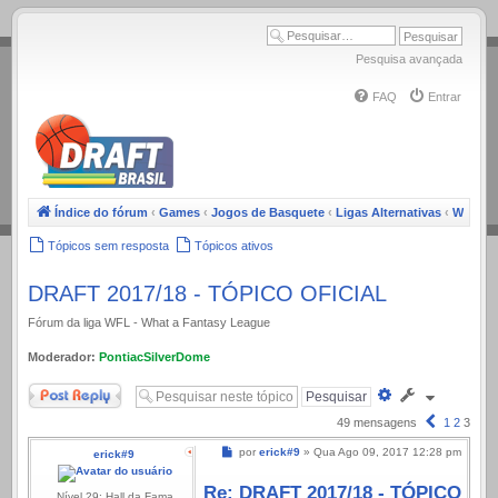
.
Pesquisa avançada
FAQ
Entrar
Índice do fórum
‹
Games
‹
Jogos de Basquete
‹
Ligas Alternativas
‹
WFL
Tópicos sem resposta
Tópicos ativos
DRAFT 2017/18 - TÓPICO OFICIAL
Fórum da liga WFL - What a Fantasy League
Moderador:
PontiacSilverDome
Responder
Pesquisa
avançada
Anterior
49 mensagens
1
2
3
Mensagem
por
erick#9
»
Qua Ago 09, 2017 12:28 pm
erick#9
Re: DRAFT 2017/18 - TÓPICO
Nível 29: Hall da Fama