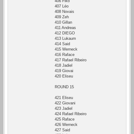
406 Fiko
407 Léo
408 Novais
409 Zeh
410 Gillan
411 Andreas
412 DIEGO
413 Lukaum
414 Said
415 Werneck
416 Raface
417 Rafael Ribeiro
418 Jadiel
419 Giovai
420 Eliseu
ROUND 15
421 Eliseu
422 Giovani
423 Jadiel
424 Rafael Ribeiro
425 Raface
426 Werneck
427 Said