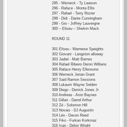
295 - Werneck - Ty Lawson
296 - Raface - Monta Ellis
297 - Rafael - Terry Rozier
298 - Didi - Dante Cunningham
299 - Gio - Joffrey Lauvergne
300 – Eliseu – Shelvin Mack
ROUND 11
301 Eliseu - Marreese Speights
302 Giovani - Langston alloway
303 Jadiel - Matt Barnes
304 Rafael Ribeiro Deron Willians
305 Raface Henry Ellensons
306 Werneck Jerian Grant
307 Said Ramon Sessions
308 Lukaum Wayne Selden
309 Diego - Derrick Jones Jr
310 Andreas - Aron Baynes
311 Gillan - Darrel Arthur
312 Zé - Solomon Hill
313 Novais - DJ Augustin
314 Léo - Davon Reed
315 Fiko - Furkan Korkmaz
316 Ivan - Delon Wright