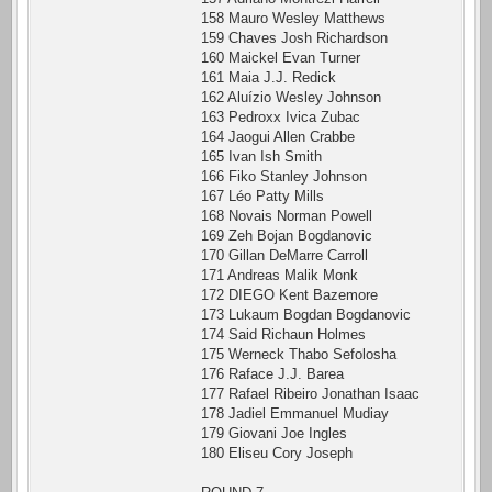
158 Mauro Wesley Matthews
159 Chaves Josh Richardson
160 Maickel Evan Turner
161 Maia J.J. Redick
162 Aluízio Wesley Johnson
163 Pedroxx Ivica Zubac
164 Jaogui Allen Crabbe
165 Ivan Ish Smith
166 Fiko Stanley Johnson
167 Léo Patty Mills
168 Novais Norman Powell
169 Zeh Bojan Bogdanovic
170 Gillan DeMarre Carroll
171 Andreas Malik Monk
172 DIEGO Kent Bazemore
173 Lukaum Bogdan Bogdanovic
174 Said Richaun Holmes
175 Werneck Thabo Sefolosha
176 Raface J.J. Barea
177 Rafael Ribeiro Jonathan Isaac
178 Jadiel Emmanuel Mudiay
179 Giovani Joe Ingles
180 Eliseu Cory Joseph