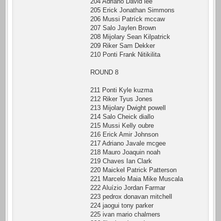
204 Adriano David lee
205 Erick Jonathan Simmons
206 Mussi Patríck mccaw
207 Salo Jaylen Brown
208 Mijolary Sean Kilpatrick
209 Riker Sam Dekker
210 Ponti Frank Nitikilita
ROUND 8
211 Ponti Kyle kuzma
212 Riker Tyus Jones
213 Mijolary Dwight powell
214 Salo Cheick diallo
215 Mussi Kelly oubre
216 Erick Amir Johnson
217 Adriano Javale mcgee
218 Mauro Joaquin noah
219 Chaves Ian Clark
220 Maickel Patrick Patterson
221 Marcelo Maia Mike Muscala
222 Aluízio Jordan Farmar
223 pedrox donavan mitchell
224 jaogui tony parker
225 ivan mario chalmers