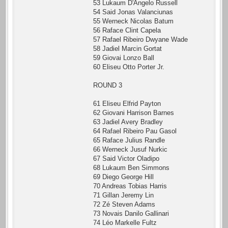
53 Lukaum D'Angelo Russell
54 Said Jonas Valanciunas
55 Werneck Nicolas Batum
56 Raface Clint Capela
57 Rafael Ribeiro Dwyane Wade
58 Jadiel Marcin Gortat
59 Giovai Lonzo Ball
60 Eliseu Otto Porter Jr.
ROUND 3
61 Eliseu Elfrid Payton
62 Giovani Harrison Barnes
63 Jadiel Avery Bradley
64 Rafael Ribeiro Pau Gasol
65 Raface Julius Randle
66 Werneck Jusuf Nurkic
67 Said Victor Oladipo
68 Lukaum Ben Simmons
69 Diego George Hill
70 Andreas Tobias Harris
71 Gillan Jeremy Lin
72 Zé Steven Adams
73 Novais Danilo Gallinari
74 Léo Markelle Fultz