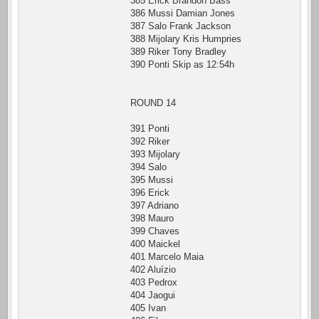
385 Erick Brandon Bass
386 Mussi Damian Jones
387 Salo Frank Jackson
388 Mijolary Kris Humpries
389 Riker Tony Bradley
390 Ponti Skip as 12:54h
ROUND 14
391 Ponti
392 Riker
393 Mijolary
394 Salo
395 Mussi
396 Erick
397 Adriano
398 Mauro
399 Chaves
400 Maickel
401 Marcelo Maia
402 Aluízio
403 Pedrox
404 Jaogui
405 Ivan