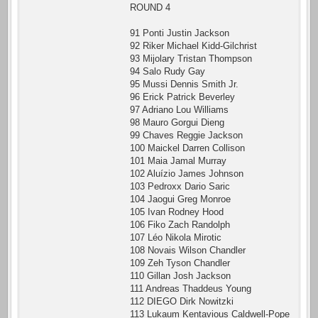
ROUND 4
91 Ponti Justin Jackson
92 Riker Michael Kidd-Gilchrist
93 Mijolary Tristan Thompson
94 Salo Rudy Gay
95 Mussi Dennis Smith Jr.
96 Erick Patrick Beverley
97 Adriano Lou Williams
98 Mauro Gorgui Dieng
99 Chaves Reggie Jackson
100 Maickel Darren Collison
101 Maia Jamal Murray
102 Aluízio James Johnson
103 Pedroxx Dario Saric
104 Jaogui Greg Monroe
105 Ivan Rodney Hood
106 Fiko Zach Randolph
107 Léo Nikola Mirotic
108 Novais Wilson Chandler
109 Zeh Tyson Chandler
110 Gillan Josh Jackson
111 Andreas Thaddeus Young
112 DIEGO Dirk Nowitzki
113 Lukaum Kentavious Caldwell-Pope