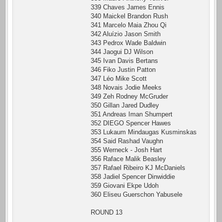
339 Chaves James Ennis
340 Maickel Brandon Rush
341 Marcelo Maia Zhou Qi
342 Aluízio Jason Smith
343 Pedrox Wade Baldwin
344 Jaogui DJ Wilson
345 Ivan Davis Bertans
346 Fiko Justin Patton
347 Léo Mike Scott
348 Novais Jodie Meeks
349 Zeh Rodney McGruder
350 Gillan Jared Dudley
351 Andreas Iman Shumpert
352 DIEGO Spencer Hawes
353 Lukaum Mindaugas Kusminskas
354 Said Rashad Vaughn
355 Werneck - Josh Hart
356 Raface Malik Beasley
357 Rafael Ribeiro KJ McDaniels
358 Jadiel Spencer Dinwiddie
359 Giovani Ekpe Udoh
360 Eliseu Guerschon Yabusele
ROUND 13