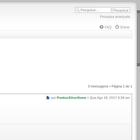
Pesquisa avançada
FAQ
Entrar
3 mensagens • Página
1
de
1
Mensagem
por
PontiacSilverDome
»
Qua Ago 16, 2017 9:39 am