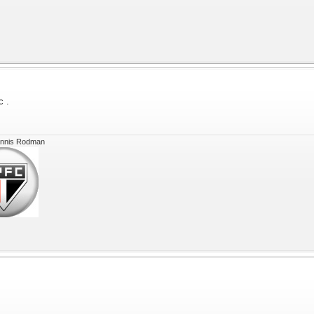
c .
ennis Rodman