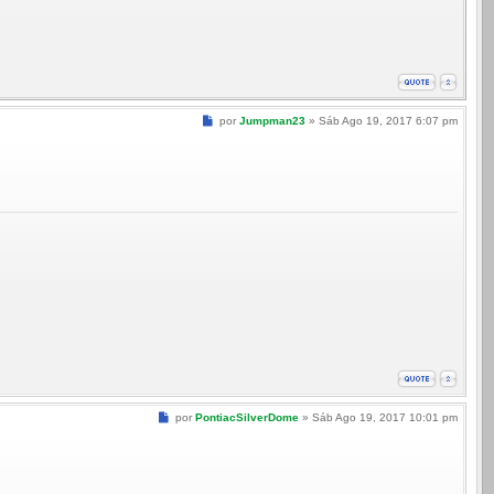
Mensagem
por
Jumpman23
»
Sáb Ago 19, 2017 6:07 pm
Mensagem
por
PontiacSilverDome
»
Sáb Ago 19, 2017 10:01 pm