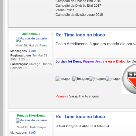
Campeão da Divisão Bird 2016
Campeão da Divisão Bird 2017
Vitoria Pixies
Campeão da divisão Leste 2018
Jumpman23
Re: Time todo no bloco
Cria o Arcidiacono lá que em mando ele pra v
Nível 29: Hall da Fama
Mensagens:
4108
Registrado em:
Ter Mar 23,
2004 2:23 pm
Jordan foi Deus
,
Pippen Jesus
e eu o Diabo
. by D
Localização:
Chicago , Illinois,
Palmeira Pr.
Palmeira
Sacis
/The Avengers
PontiacSilverDome
Re: Time todo no bloco
unico religioso aqui e o sidarta
Nível 46: Role Player
Mensagens:
8165