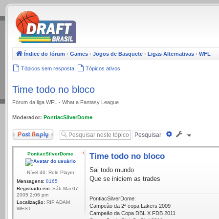
.
Índice do fórum
‹
Games
‹
Jogos de Basquete
‹
Ligas Alternativas
‹
WFL
Tópicos sem resposta
Tópicos ativos
Time todo no bloco
Fórum da liga WFL - What a Fantasy League
Moderador:
PontiacSilverDome
Responder
Pesquisa
avançada
PontiacSilverDome
Time todo no bloco
Sai todo mundo
Nível 46: Role Player
Que se iniciem as trades
Mensagens:
8165
Registrado em:
Sáb Mai 07,
2005 2:06 pm
PontiacSilverDome:
Localização:
RIP ADAM
Campeão da 2ª copa Lakers 2009
WEST
Campeão da Copa DBL X FDB 2011