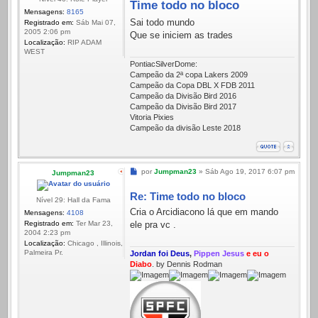
Time todo no bloco
Mensagens:
8165
Sai todo mundo
Registrado em:
Sáb Mai 07,
2005 2:06 pm
Que se iniciem as trades
Localização:
RIP ADAM
WEST
PontiacSilverDome:
Campeão da 2ª copa Lakers 2009
Campeão da Copa DBL X FDB 2011
Campeão da Divisão Bird 2016
Campeão da Divisão Bird 2017
Vitoria Pixies
Campeão da divisão Leste 2018
Mensagem
por
Jumpman23
»
Sáb Ago 19, 2017 6:07 pm
Jumpman23
Re: Time todo no bloco
Nível 29: Hall da Fama
Cria o Arcidiacono lá que em mando
Mensagens:
4108
Registrado em:
Ter Mar 23,
ele pra vc .
2004 2:23 pm
Localização:
Chicago , Illinois,
Palmeira Pr.
Jordan foi Deus
,
Pippen Jesus
e eu o
Diabo
. by Dennis Rodman