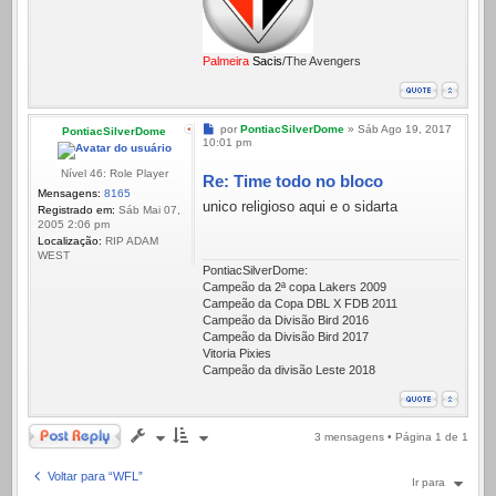
Palmeira
Sacis
/The Avengers
Mensagem
por
PontiacSilverDome
»
Sáb Ago 19, 2017
PontiacSilverDome
10:01 pm
Nível 46: Role Player
Re: Time todo no bloco
Mensagens:
8165
unico religioso aqui e o sidarta
Registrado em:
Sáb Mai 07,
2005 2:06 pm
Localização:
RIP ADAM
WEST
PontiacSilverDome:
Campeão da 2ª copa Lakers 2009
Campeão da Copa DBL X FDB 2011
Campeão da Divisão Bird 2016
Campeão da Divisão Bird 2017
Vitoria Pixies
Campeão da divisão Leste 2018
Responder
3 mensagens • Página
1
de
1
Voltar para “WFL”
Ir para