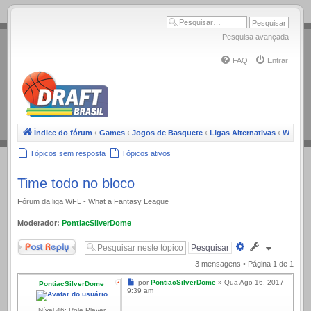
.
Pesquisa avançada
FAQ
Entrar
Índice do fórum
‹
Games
‹
Jogos de Basquete
‹
Ligas Alternativas
‹
WFL
Tópicos sem resposta
Tópicos ativos
Time todo no bloco
Fórum da liga WFL - What a Fantasy League
Moderador:
PontiacSilverDome
Responder
Pesquisa
avançada
3 mensagens • Página
1
de
1
Mensagem
por
PontiacSilverDome
»
Qua Ago 16, 2017
PontiacSilverDome
9:39 am
Nível 46: Role Player