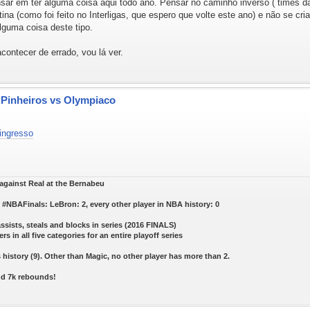
sar em ter alguma coisa aqui todo ano. Pensar no caminho inverso ( times da
ina (como foi feito no Interligas, que espero que volte este ano) e não se cr
lguma coisa deste tipo.
contecer de errado, vou lá ver.
- Pinheiros vs Olympiaco
-ingresso
s against Real at the Bernabeu
#NBAFinals: LeBron: 2, every other player in NBA history: 0
assists, steals and blocks in series (2016 FINALS)
ers in all five categories for an entire playoff series
history (9). Other than Magic, no other player has more than 2.
and 7k rebounds!