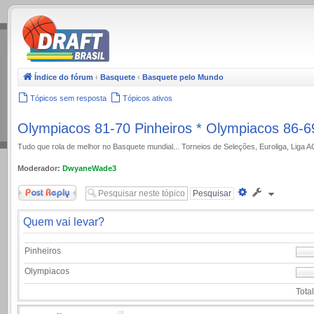
.
Índice do fórum
‹
Basquete
‹
Basquete pelo Mundo
Tópicos sem resposta
Tópicos ativos
Olympiacos 81-70 Pinheiros * Olympiacos 86-6
Tudo que rola de melhor no Basquete mundial... Torneios de Seleções, Euroliga, Liga 
Moderador:
DwyaneWade3
Responder
Pesquisa
avançada
Quem vai levar?
Pinheiros
Olympiacos
Total