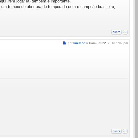
qui irem jogar lá) também é importante.
ia um torneio de abertura de temporada com o campeão brasileiro,
Mensagem
por
linelson
»
Dom Set 22, 2013 1:02 pm