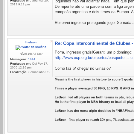
Registrado em:
Seg Mai 20,
joguinhos não vai adiantar nada. Tem que pen
2013 9:13 pm
De repente até uma parceria com a liga argent
campeão argentino e dois times da Europa. A
Reservei ingresso p/ segundo jogo. Se nada a
linelson
Re: Copa Intercontinental de Clubes 
Porra, ingresso gratis!Garanti um p domingo:
Nível 16: All-Star
http://www.ecp.org.br/esportes/basquete ... u
Mensagens:
1614
Registrado em:
Qui Fev 17,
2005 12:19 pm
Como faz p/ chegar no Ginásio?
Localização:
Sobradinho/RS
Messi is the first player in history to score 3 goal
Times a player averaged 30 PPG, 10 RPG, 8 APG in 
LeBron: led all players on both teams in pts, reb, 
He is the first player in NBA history to lead all play
LeBron has the most triple-doubles in #NBAFinals 
LeBron: first player to reach 30k pts, 7k assists, 