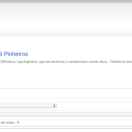
9 Pinheiros
ACB/Endesa, Liga Argentina, Liga das Américas e campeonatos mundo afora... História do bas
2
 de votos : 8