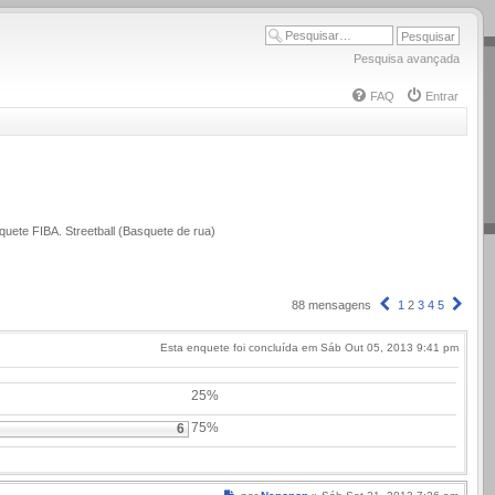
Pesquisa avançada
FAQ
Entrar
quete FIBA. Streetball (Basquete de rua)
Anterior
Próx
88 mensagens
1
2
3
4
5
Esta enquete foi concluída em Sáb Out 05, 2013 9:41 pm
25%
75%
6
Mensagem