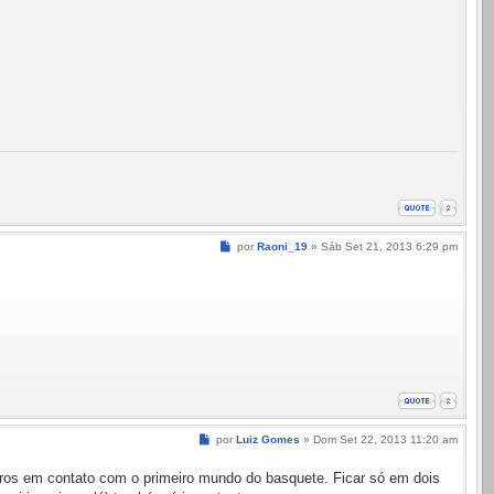
Mensagem
por
Raoni_19
»
Sáb Set 21, 2013 6:29 pm
Mensagem
por
Luiz Gomes
»
Dom Set 22, 2013 11:20 am
eiros em contato com o primeiro mundo do basquete. Ficar só em dois