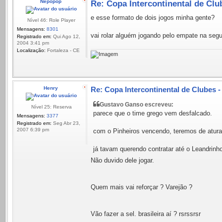
Nepopop
Re: Copa Intercontinental de Clu
e esse formato de dois jogos minha gente?
Nível 46: Role Player
Mensagens:
8301
vai rolar alguém jogando pelo empate na segu
Registrado em:
Qui Ago 12,
2004 3:41 pm
Localização:
Fortaleza - CE
Henry
Re: Copa Intercontinental de Clubes 
Gustavo Ganso escreveu:
Nível 25: Reserva
parece que o time grego vem desfalcado.
Mensagens:
3377
Registrado em:
Seg Abr 23,
2007 6:39 pm
com o Pinheiros vencendo, teremos de aturar
já tavam querendo contratar até o Leandrinho 
Não duvido dele jogar.
Quem mais vai reforçar ? Varejão ?
Vão fazer a sel. brasileira aí ? rsrssrsr