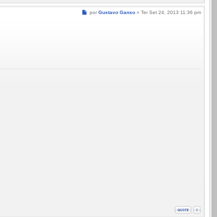
Mensagem
por
Gustavo Ganso
»
Ter Set 24, 2013 11:36 pm