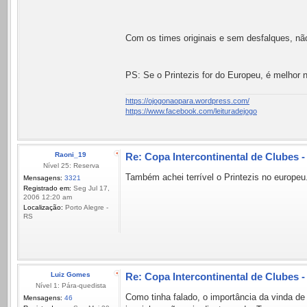
Com os times originais e sem desfalques, n
PS: Se o Printezis for do Europeu, é melhor 
https://ojogonaopara.wordpress.com/
https://www.facebook.com/leituradejogo
Raoni_19
Re: Copa Intercontinental de Clubes 
Nível 25: Reserva
Também achei terrível o Printezis no europeu.
Mensagens:
3321
Registrado em:
Seg Jul 17,
2006 12:20 am
Localização:
Porto Alegre -
RS
Luiz Gomes
Re: Copa Intercontinental de Clubes 
Nível 1: Pára-quedista
Como tinha falado, o importância da vinda de
Mensagens:
46