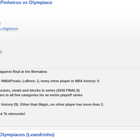
- Pinheiros vs Olympiaco
:
 u-ingresso
 ?
s against Real at the Bernabeu
#NBAFinals: LeBron: 2, every other player in NBA history: 0
assists, steals and blocks in series (2016 FINALS)
ers in all five categories for an entire playoff series
history (9). Other than Magic, no other player has more than 2.
and 7k rebounds!
 Olympiacos (Leandrinho)