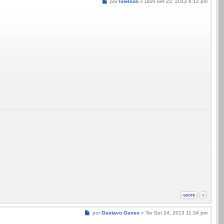
Mensagem
por
linelson
»
Dom Set 22, 2013 8:12 pm
Mensagem
por
Gustavo Ganso
»
Ter Set 24, 2013 11:34 pm