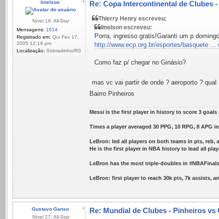
linelson
Re: Copa Intercontinental de Clubes 
Thierry Henry escreveu:
Nível 16: All-Star
linelson escreveu:
Mensagens:
1614
Porra, ingresso gratis!Garanti um p domingo
Registrado em:
Qui Fev 17,
2005 12:19 pm
http://www.ecp.org.br/esportes/basquete ...
Localização:
Sobradinho/RS
Como faz p/ chegar no Ginásio?
mas vc vai partir de onde ? aeroporto ? qual
Bairro Pinheiros
Messi is the first player in history to score 3 goal
Times a player averaged 30 PPG, 10 RPG, 8 APG in 
LeBron: led all players on both teams in pts, reb, 
He is the first player in NBA history to lead all play
LeBron has the most triple-doubles in #NBAFinals 
LeBron: first player to reach 30k pts, 7k assists, 
Gustavo Ganso
Re: Mundial de Clubes - Pinheiros vs
Nível 27: All-Star