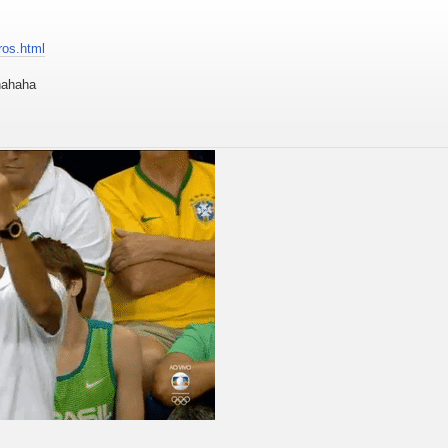
ros.html
ahahaha