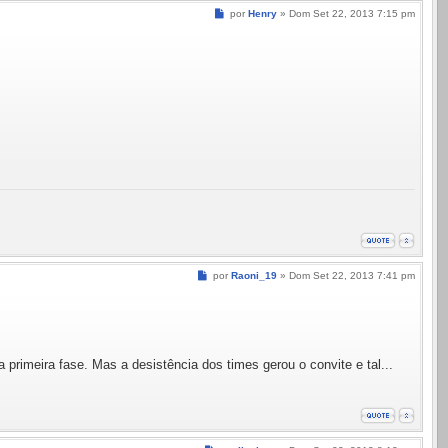
Mensagem
por
Henry
»
Dom Set 22, 2013 7:15 pm
Mensagem
por
Raoni_19
»
Dom Set 22, 2013 7:41 pm
primeira fase. Mas a desistência dos times gerou o convite e tal...