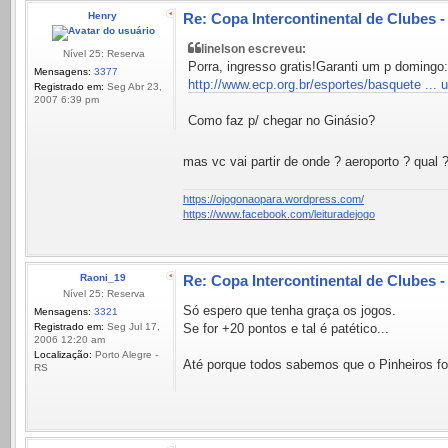
Henry
Re: Copa Intercontinental de Clubes 
linelson escreveu:
Nível 25: Reserva
Porra, ingresso gratis!Garanti um p domingo:
Mensagens:
3377
http://www.ecp.org.br/esportes/basquete ... 
Registrado em:
Seg Abr 23,
2007 6:39 pm
Como faz p/ chegar no Ginásio?
mas vc vai partir de onde ? aeroporto ? qual 
https://ojogonaopara.wordpress.com/
https://www.facebook.com/leituradejogo
Raoni_19
Re: Copa Intercontinental de Clubes 
Nível 25: Reserva
Só espero que tenha graça os jogos.
Mensagens:
3321
Registrado em:
Seg Jul 17,
Se for +20 pontos e tal é patético...
2006 12:20 am
Localização:
Porto Alegre -
Até porque todos sabemos que o Pinheiros foi 
RS