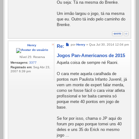
Ou seja: Tá na mesma do Brenke.
Um irmão largou o jogo, tá na mesma
que eu. Outro tá indo pelo caminho do
Brenke.
Mensagem
por
Henry
»
Qua Jul 30, 2014 12:04 pm
Henry
Re:
Jogos Pan-Americanos de 2015
Nível 25: Reserva
Aquela coisa de sempre né Raoni.
Mensagens:
3377
Registrado em:
Seg Abr 23,
2007 6:39 pm
O cara mete aquela caralhada de
pontos num Paulista Infanto Juvenil, já
vem um monte de expert falar merda,
como se fosse fácil o cara virar atleta
profissional e ter baita carreira só
porque mete 40 pontos em jogo de
base.
Se for por isso, chama o JP aqui do
forum pro papo porque tomei uns 40
deles e uns 35 do Erick no mesmo
jogo ...