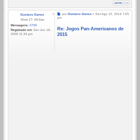
Mensagem
por
Gustavo Ganso
»
Sex Ago 22, 2014 7:05
Gustavo Ganso
pm
Nível 27: All-Star
Mensagens:
3759
Re: Jogos Pan-Americanos de
Registrado em:
Sex Jun 19,
2015
2009 11:34 pm