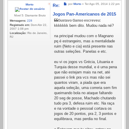
Mensagem
por
Morto
»
Ter Ago 05, 2014 1:22 pm
Morto
Re:
Jogos Pan-Americanos de 2015
Nível 5: Diamante Bruto
Gustavo Ganso escreveu:
Mensagens:
228
Registrado em:
Dom Abr 22,
kkkkkkk bem dito. Mudou nada né?
2007 1:08 pm
Localização:
Rio de Janeiro,
na principal mudou com o Magnano
RJ
pq é estrangeiro, mas a mentalidade
ruim (Neto e cia) está presente nas
outras seleções. Panelas e etc.
eu vi os jogos vs Grécia, Lituania e
Turquia desse mundial, e é uma pena
que não estejam mais na net, até
passei o link pra vcs mas não sei
quantos viram, a piada que era
aquela seleção, uma correria sem fim
queimando bola no ataque faltando
20 seg de posse, Machado chutando
tudo pra 3, defesa ruim etc. Na raça
e na vontade o pessoal cortava os
jogos de 20 pontos, pra 2, 3 pontos e
equilibrava, mas perdia no final.