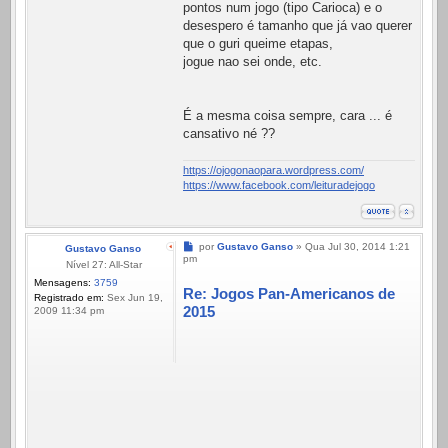
pontos num jogo (tipo Carioca) e o
desespero é tamanho que já vao querer
que o guri queime etapas,
jogue nao sei onde, etc.
É a mesma coisa sempre, cara ... é
cansativo né ??
https://ojogonaopara.wordpress.com/
https://www.facebook.com/leituradejogo
Mensagem
por
Gustavo Ganso
»
Qua Jul 30, 2014 1:21
Gustavo Ganso
pm
Nível 27: All-Star
Mensagens:
3759
Re: Jogos Pan-Americanos de
Registrado em:
Sex Jun 19,
2015
2009 11:34 pm