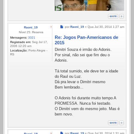
Mensagem
por
Raoni_19
»
Qua Jul 30, 2014 1:27 am
Raoni_19
Nível 25: Reserva
Re: Jogos Pan-Americanos de
Mensagens:
3321
2015
Registrado em:
Seg Jul 17,
2006 12:20 am
Dimitri Souza é irmão do Adonis.
Localização:
Porto Alegre -
Por sinal, não sei que fim deu o
RS
Adonis.
Tá total sumido, ele deve ter a idade
do Raul ou Luz.
Dá pra levar o Dimitri mesmo
Bem lembrado...
O Adonis foi durante muito tempo A
PROMESSA. Nunca foi testado.
O Dimitri vem do mesmo jeito. Mas é
bem novo.
Mensagem
por
Raoni_19
»
Qua Jul 30, 2014 1:31 am
Raoni_19