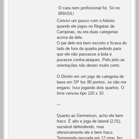
O cara nem profissional foi. Só no
BRASIL!
Convivi um pouco com o Adonis
quando ele jogou no Regatas de
Campinas, eu era duas categorias
acima da dele.
O pai dele era bem escroto e ficava do
lado de fora da quadra pedindo para
que ele não passasse a bola e
puxasse contra-ataques. Pelo jeito as
orientações não deram muito certo.
O Dimitri em um jogo de categoria de
base em SP fez 80 pontos, se não me
engano. Isso jogando dois quartos. O
time venceu tipo 120 x 10.
---
Quanto ao Germerson, acho ele bem
fraco. É alto e joga de lateral (2,01),
razoável defendendo, mas
ofensivamente ele é bem fraco.
Temporada passada em 12 mpg, fez