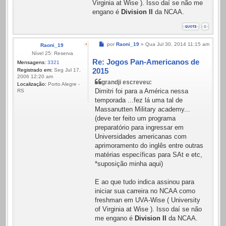
Virginia at Wise ). Isso daí se não me
engano é
Division II
da NCAA.
Mensagem
por
Raoni_19
»
Qua Jul 30, 2014 11:15 am
Raoni_19
Nível 25: Reserva
Re: Jogos Pan-Americanos de
Mensagens:
3321
2015
Registrado em:
Seg Jul 17,
2006 12:20 am
grandji escreveu:
Localização:
Porto Alegre -
Dimitri foi para a América nessa
RS
temporada ...fez lá uma tal de
Massanutten Military academy...
(deve ter feito um programa
preparatório para ingressar em
Universidades americanas com
aprimoramento do inglês entre outras
matérias específicas para SAt e etc,
*suposição minha aqui)
E ao que tudo indica assinou para
iniciar sua carreira no NCAA como
freshman em UVA-Wise ( University
of Virginia at Wise ). Isso daí se não
me engano é
Division II
da NCAA.