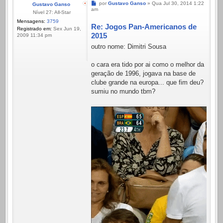
Mensagem
por
Gustavo Ganso
»
Qua Jul 30, 2014 1:22
Gustavo Ganso
am
Nível 27: All-Star
Mensagens:
3759
Re: Jogos Pan-Americanos de
Registrado em:
Sex Jun 19,
2015
2009 11:34 pm
outro nome: Dimitri Sousa
o cara era tido por ai como o melhor da
geração de 1996, jogava na base de
clube grande na europa... que fim deu?
sumiu no mundo tbm?