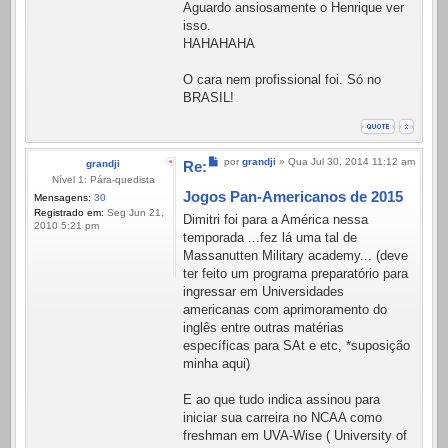
Aguardo ansiosamente o Henrique ver
isso.
HAHAHAHA
O cara nem profissional foi. Só no
BRASIL!
Mensagem
por
grandji
»
Qua Jul 30, 2014 11:12 am
grandji
Re:
Nível 1: Pára-quedista
Jogos Pan-Americanos de 2015
Mensagens:
30
Registrado em:
Seg Jun 21,
Dimitri foi para a América nessa
2010 5:21 pm
temporada ...fez lá uma tal de
Massanutten Military academy... (deve
ter feito um programa preparatório para
ingressar em Universidades
americanas com aprimoramento do
inglês entre outras matérias
específicas para SAt e etc, *suposição
minha aqui)
E ao que tudo indica assinou para
iniciar sua carreira no NCAA como
freshman em UVA-Wise ( University of