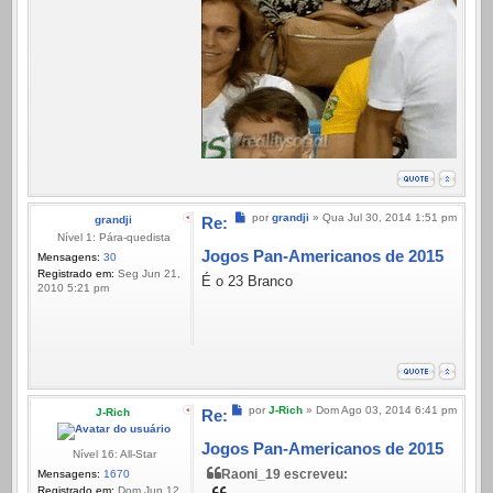
Mensagem
por
grandji
»
Qua Jul 30, 2014 1:51 pm
grandji
Re:
Nível 1: Pára-quedista
Jogos Pan-Americanos de 2015
Mensagens:
30
Registrado em:
Seg Jun 21,
É o 23 Branco
2010 5:21 pm
Mensagem
por
J-Rich
»
Dom Ago 03, 2014 6:41 pm
J-Rich
Re:
Jogos Pan-Americanos de 2015
Nível 16: All-Star
Raoni_19 escreveu:
Mensagens:
1670
Registrado em:
Dom Jun 12,