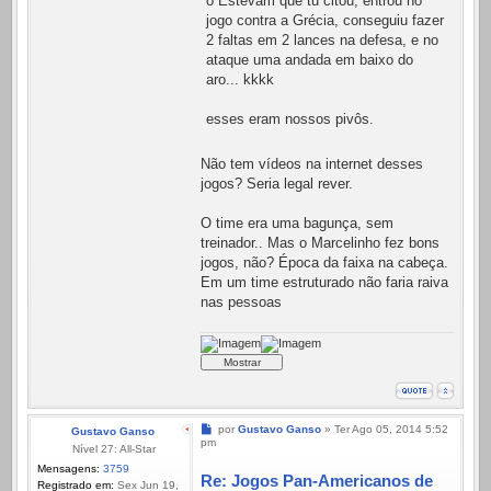
o Estevam que tu citou, entrou no
jogo contra a Grécia, conseguiu fazer
2 faltas em 2 lances na defesa, e no
ataque uma andada em baixo do
aro... kkkk
esses eram nossos pivôs.
Não tem vídeos na internet desses
jogos? Seria legal rever.
O time era uma bagunça, sem
treinador.. Mas o Marcelinho fez bons
jogos, não? Época da faixa na cabeça.
Em um time estruturado não faria raiva
nas pessoas
Mensagem
por
Gustavo Ganso
»
Ter Ago 05, 2014 5:52
Gustavo Ganso
pm
Nível 27: All-Star
Mensagens:
3759
Re: Jogos Pan-Americanos de
Registrado em:
Sex Jun 19,