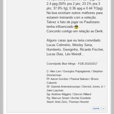
2.4 ppg (50% pra 2 pts; 23.1% pra 3
pts; 37.9% fg); 0.36 apg e 0.44 TOpg).
Na boa existiam outros melhores para
estarem treinando com a seleção.
Talvez o fato de jogar no Paulistano
tenha influenciado
.
Concordo contigo em relação ao Derik.
Alguns caras que eu teria convidado:
Lucas Colimério, Wesley Sena,
Humberto, Georginho, Ricardo Fischer,
Lucas Dias, Léo Meindl...
Cosmópolis Blue Wings - FDB 2016/2017
C- Alex Len / Georgios Papagiannis / Stephen
Zimmerman
Pf- Aaron Gordon / Paskal Siakam / Bruno
Caboclo
Sf- Giannis Antentokoumpo / Derrick Jones Jr /
Jake Layman
Sg- Andrew Wiggins / Darrun Hilliard
Pg- Marcus Smart / Archie Goodwin
Stash: Ante Zizic; Thomas Heurtel