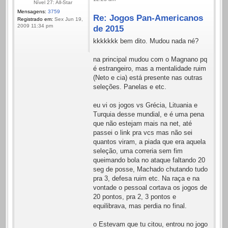
Nível 27: All-Star
Mensagens:
3759
Re: Jogos Pan-Americanos
Registrado em:
Sex Jun 19,
2009 11:34 pm
de 2015
kkkkkkk bem dito. Mudou nada né?
na principal mudou com o Magnano pq
é estrangeiro, mas a mentalidade ruim
(Neto e cia) está presente nas outras
seleções. Panelas e etc.
eu vi os jogos vs Grécia, Lituania e
Turquia desse mundial, e é uma pena
que não estejam mais na net, até
passei o link pra vcs mas não sei
quantos viram, a piada que era aquela
seleção, uma correria sem fim
queimando bola no ataque faltando 20
seg de posse, Machado chutando tudo
pra 3, defesa ruim etc. Na raça e na
vontade o pessoal cortava os jogos de
20 pontos, pra 2, 3 pontos e
equilibrava, mas perdia no final.
o Estevam que tu citou, entrou no jogo