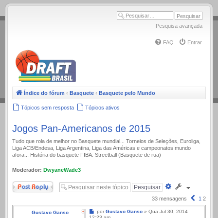
.
Pesquisa avançada
FAQ
Entrar
Índice do fórum
‹
Basquete
‹
Basquete pelo Mundo
Tópicos sem resposta
Tópicos ativos
Jogos Pan-Americanos de 2015
Tudo que rola de melhor no Basquete mundial... Torneios de Seleções, Euroliga,
Liga ACB/Endesa, Liga Argentina, Liga das Américas e campeonatos mundo
afora... História do basquete FIBA. Streetball (Basquete de rua)
Moderador:
DwyaneWade3
Responder
Pesquisa
avançada
Anterior
33 mensagens
1
2
Mensagem
por
Gustavo Ganso
»
Qua Jul 30, 2014
Gustavo Ganso
12:23 am