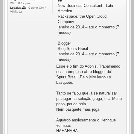
2005 8:12 pm
New Business Consultant - Latin
Localização:
Cosmo City /
America
ViÃ§osa
Rackspace, the Open Cloud
Company
janeiro de 2014 – até o momento (7
meses)
Blogger
Blog Spurs Brasil
janeiro de 2014 – até o momento (7
meses)
Esse é o fim do Adonis. Trabalhando
nessa empresa aí, e blogger do
Spurs Brasil. Pelo jeito largou o
basquete...
Tanto se falou que ia se naturalizar
pra jogar na seleção grega, etc. Muito
papo, pouca bola.
Nem basquete mais joga.
Aguardo ansiosamente o Henrique
ver isso.
HAHAHAHA