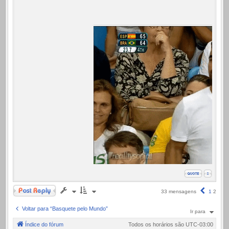
Responder
Anterior
33 mensagens
1
2
Voltar para “Basquete pelo Mundo”
Ir para
Índice do fórum
Todos os horários são
UTC-03:00