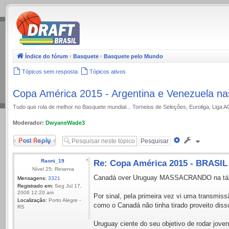
.
Índice do fórum
‹
Basquete
‹
Basquete pelo Mundo
Tópicos sem resposta
Tópicos ativos
Copa América 2015 - Argentina e Venezuela na
Tudo que rola de melhor no Basquete mundial... Torneios de Seleções, Euroliga, Liga 
Moderador:
DwyaneWade3
Responder
Pesquisa
avançada
Raoni_19
Re: Copa América 2015 - BRASIL
Nível 25: Reserva
Canadá over Uruguay MASSACRANDO na tábua 
Mensagens:
3321
Registrado em:
Seg Jul 17,
2006 12:20 am
Por sinal, pela primeira vez vi uma transmis
Localização:
Porto Alegre -
como o Canadá não tinha tirado proveito disso
RS
Uruguay ciente do seu objetivo de rodar joven