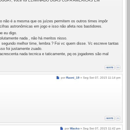
 URUGUAY, você foi ELIMINADO DUAS COPA AMÉRICAS EM
o não é a mesma que os juízes permitem os outros times impôr
ifras astronômicas em jogo e isso não afeta nos bastidores.
e eu digo.
solutamente nada , não há meritos nisso.
o, segundo melhor time, lembra ? Foi vc quem disse. Vc escreve tantas
sso foi justamente zuado.
acrescenta nada tecnica e taticamente, pq os jogadores são mal
Mensagem
por
Raoni_19
»
Seg Set 07, 2015 11:14 pm
Mensagem
por
Wacko
»
Seg Set 07, 2015 11:42 pm