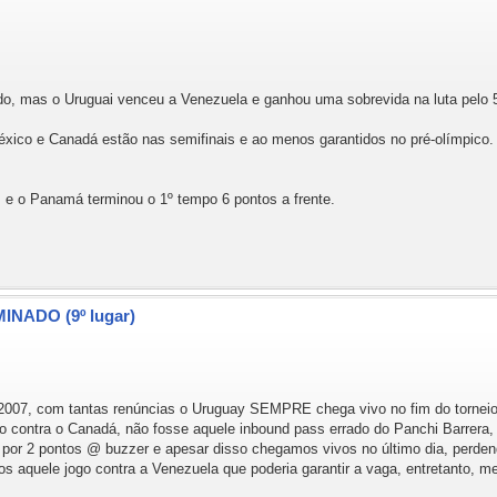
do, mas o Uruguai venceu a Venezuela e ganhou uma sobrevida na luta pelo 5º
éxico e Canadá estão nas semifinais e ao menos garantidos no pré-olímpico.
 o Panamá terminou o 1º tempo 6 pontos a frente.
MINADO (9º lugar)
 2007, com tantas renúncias o Uruguay SEMPRE chega vivo no fim do torneio. 
ndo contra o Canadá, não fosse aquele inbound pass errado do Panchi Barrera
por 2 pontos @ buzzer e apesar disso chegamos vivos no último dia, perden
mos aquele jogo contra a Venezuela que poderia garantir a vaga, entretanto, 