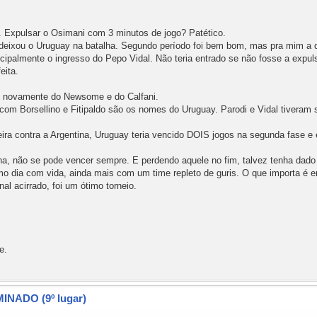
. Expulsar o Osimani com 3 minutos de jogo? Patético.
ixou o Uruguay na batalha. Segundo período foi bem bom, mas pra mim a deci
cipalmente o ingresso do Pepo Vidal. Não teria entrado se não fosse a expuls
eita.
r, novamente do Newsome e do Calfani.
com Borsellino e Fitipaldo são os nomes do Uruguay. Parodi e Vidal tiveram
ira contra a Argentina, Uruguay teria vencido DOIS jogos na segunda fase e
, não se pode vencer sempre. E perdendo aquele no fim, talvez tenha dado 
mo dia com vida, ainda mais com um time repleto de guris. O que importa é en
l acirrado, foi um ótimo torneio.
e.
MINADO (9º lugar)