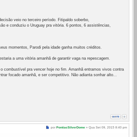
são veio no terceiro período. Fitipaldo soberbo,
ão e conduziu o Uruguay pra vitória. 6 pontos, 6 assistências,
 seus momentos, Parodi pela idade ganha muitos créditos.
 estaria a uma vitória amanhã de garantir vaga na repescagem.
o combustível pra vencer hoje no fim. Amanhã entramos vivos contra
trar focado amanhã, e ser competitivo. Não adianta sonhar alto...
Mensagem
por
PontiacSilverDome
»
Qua Set 09, 2015 8:40 pm