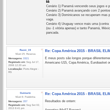
Cenário 1) Panamá vencendo seus jogos
Cenário 2) Panamá avançando com 2 pontos (p
Cenário 3) Dominicanos se recuperam mas pe
vaga.
Cenário 4) Uruguay vence mais uma (contra 
(ou -1 vitória apenas) e tanto Panamá, Méx
pancada.
Raoni_19
Re: Copa América 2015 - BRASIL ELI
Nível 25: Reserva
E meus posts são longos porque diferentemente
Mensagens:
3321
Registrado em:
Seg Jul 17,
Americano U15, Copa América, Eurobasket 
2006 12:20 am
Localização:
Porto Alegre -
RS
Guimartz
Re: Copa América 2015 - BRASIL ELI
Nível 6: Fraldinha
Resultados de ontem:
Mensagens:
357
Registrado em:
Seg Set 02,
2013 8:41 pm
Argentina 84x57 Panamá