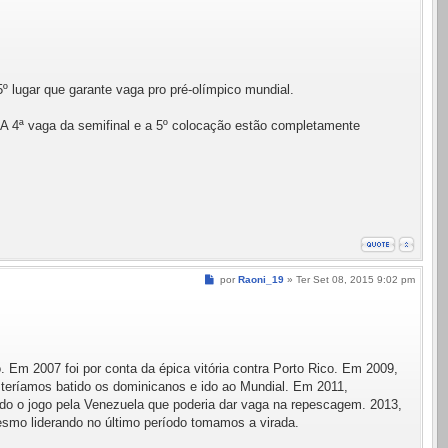
 lugar que garante vaga pro pré-olímpico mundial.
 A 4ª vaga da semifinal e a 5º colocação estão completamente
Mensagem
por
Raoni_19
»
Ter Set 08, 2015 9:02 pm
Em 2007 foi por conta da épica vitória contra Porto Rico. Em 2009,
, teríamos batido os dominicanos e ido ao Mundial. Em 2011,
do o jogo pela Venezuela que poderia dar vaga na repescagem. 2013,
mesmo liderando no último período tomamos a virada.