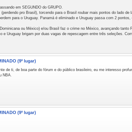
 e passando em SEGUNDO do GRUPO.
erdendo pro Brasil), torcendo para o Brasil roubar mais pontos do lado de l
rdem para o Uruguay. Panamá é eliminado e Uruguay passa com 2 pontos, de
Dominicana ou México) e/ou Brasil faz o crime no México, avançando tanto
ico e Uruguay brigam por duas vagas de repescagem entre três seleções. Com
MINADO (9º lugar)
 de ti, de boa parte do fórum e do público brasileiro, eu me interesso profu
ou NBA.
MINADO (9º lugar)