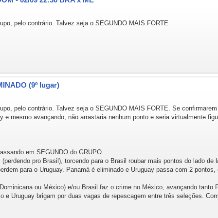
grupo, pelo contrário. Talvez seja o SEGUNDO MAIS FORTE.
MINADO (9º lugar)
grupo, pelo contrário. Talvez seja o SEGUNDO MAIS FORTE. Se confirmarem
y e mesmo avançando, não arrastaria nenhum ponto e seria virtualmente figura
 e passando em SEGUNDO do GRUPO.
erdendo pro Brasil), torcendo para o Brasil roubar mais pontos do lado de l
rdem para o Uruguay. Panamá é eliminado e Uruguay passa com 2 pontos, de
Dominicana ou México) e/ou Brasil faz o crime no México, avançando tanto
ico e Uruguay brigam por duas vagas de repescagem entre três seleções. Com