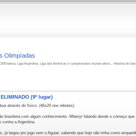
s Olimpíadas
ACB/Endesa, Liga Argentina, Liga das Américas e campeonatos mundo afora... História do bas
 ELIMINADO (9º lugar)
através do físico. (46x20 nos rebotes).
são brasileira com algum conhecimento. Wlamyr falando desde o começo que o
 contra a Argentina.
s, já largou pro jogo sem o Aguiar, sabendo que hoje não tinha como emparelhar