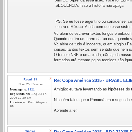
AMIGO: Aprenda essa lição. Você foi E
SEQUÊNCIA. Isso a história não apaga.
PS: Se eu fosse argentino ou canadense, c
contra o México. Ainda bem que esse sistema
Vc além de escrever textos longos e enfadon
Quando eu tiro um sarro da tua cara quando v
Vc além de tudo é incoente, quem elogiou Pan
coisas, tantos textos sem sentido que nem sa
O torneio NBB é uma piada, não ajuda nosso 
formados até mesmo pq os tecnicos são igua
Raoni_19
Re: Copa América 2015 - BRASIL ELI
Nível 25: Reserva
Amigão: eu tava levantando as hipóteses do t
Mensagens:
3321
Registrado em:
Seg Jul 17,
2006 12:20 am
Ninguém falou que o Panamá era o segundo m
Localização:
Porto Alegre -
RS
Aprende a ler.
Wacko
Re: Copa América 2015 - BRA 71X65 