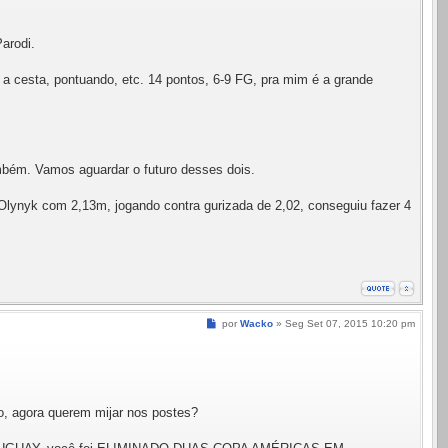
arodi.
 a cesta, pontuando, etc. 14 pontos, 6-9 FG, pra mim é a grande
ambém. Vamos aguardar o futuro desses dois.
Olynyk com 2,13m, jogando contra gurizada de 2,02, conseguiu fazer 4
Mensagem
por
Wacko
»
Seg Set 07, 2015 10:20 pm
do, agora querem mijar nos postes?