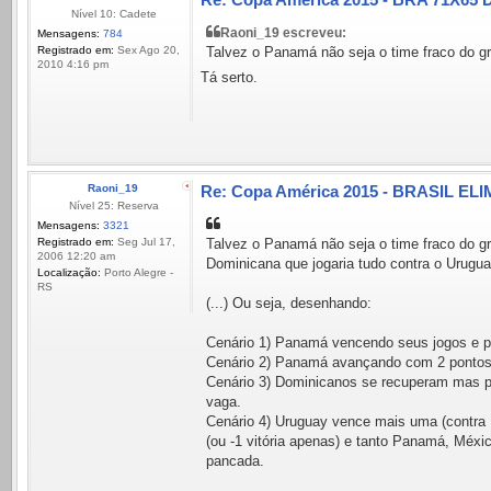
Nível 10: Cadete
Raoni_19 escreveu:
Mensagens:
784
Registrado em:
Sex Ago 20,
Talvez o Panamá não seja o time fraco do 
2010 4:16 pm
Tá serto.
Raoni_19
Re: Copa América 2015 - BRASIL ELI
Nível 25: Reserva
Mensagens:
3321
Registrado em:
Seg Jul 17,
Talvez o Panamá não seja o time fraco do 
2006 12:20 am
Dominicana que jogaria tudo contra o Urugua
Localização:
Porto Alegre -
RS
(...) Ou seja, desenhando:
Cenário 1) Panamá vencendo seus jogos
Cenário 2) Panamá avançando com 2 pontos (p
Cenário 3) Dominicanos se recuperam mas pe
vaga.
Cenário 4) Uruguay vence mais uma (contra 
(ou -1 vitória apenas) e tanto Panamá, Méx
pancada.