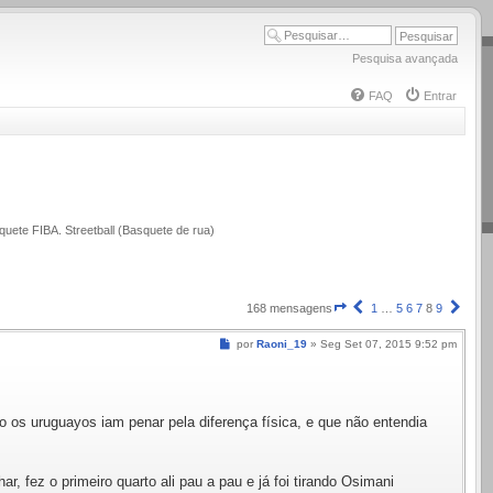
Pesquisa avançada
FAQ
Entrar
quete FIBA. Streetball (Basquete de rua)
Página
Anterior
Próx
168 mensagens
1
…
5
6
7
8
9
8
de
Mensagem
por
Raoni_19
»
Seg Set 07, 2015 9:52 pm
9
 os uruguayos iam penar pela diferença física, e que não entendia
, fez o primeiro quarto ali pau a pau e já foi tirando Osimani