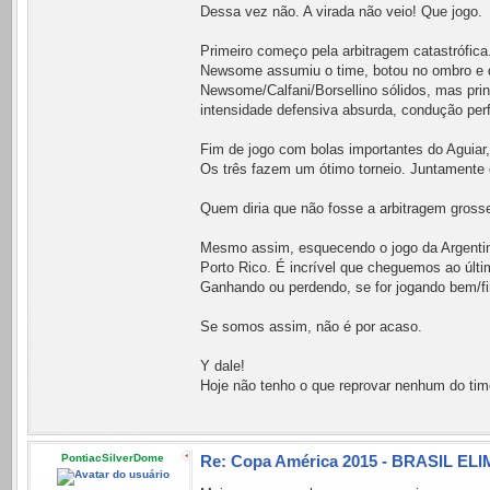
Dessa vez não. A virada não veio! Que jogo.
Primeiro começo pela arbitragem catastrófica
Newsome assumiu o time, botou no ombro e de
Newsome/Calfani/Borsellino sólidos, mas prin
intensidade defensiva absurda, condução perf
Fim de jogo com bolas importantes do Aguia
Os três fazem um ótimo torneio. Juntamente 
Quem diria que não fosse a arbitragem grosse
Mesmo assim, esquecendo o jogo da Argentina
Porto Rico. É incrível que cheguemos ao últi
Ganhando ou perdendo, se for jogando bem/fina
Se somos assim, não é por acaso.
Y dale!
Hoje não tenho o que reprovar nenhum do tim
PontiacSilverDome
Re: Copa América 2015 - BRASIL ELI