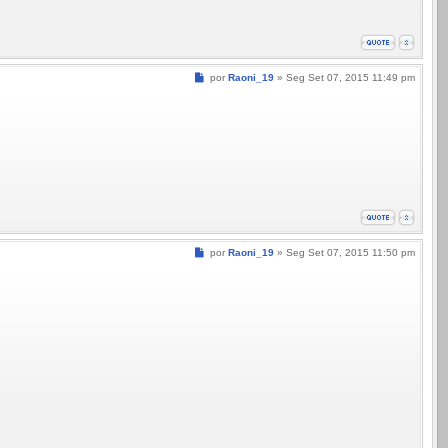
Mensagem
por
Raoni_19
»
Seg Set 07, 2015 11:49 pm
Mensagem
por
Raoni_19
»
Seg Set 07, 2015 11:50 pm