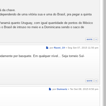
á da chave.
pendendo de uma vitória sua e uma do Brasil, pra pegar a quinta
 Panamá quanto Uruguay, com igual quantidade de pontos do México
 o Brasil de intruso no meio e a Dominicana sendo o saco de
Mensagem
por
Raoni_19
»
Seg Set 07, 2015 11:50 pm
ndamente por basquete. Em qualquer nível... Seja torneio Sul-
Mensagem
por
Guimartz
»
Ter Set 08, 2015 8:50 pm