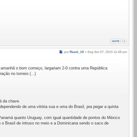
Mensagem
por
Raoni_19
»
Seg Set 07, 2015 11:49 pm
 amanhã o bom começo, largariam 2-0 contra uma República
ção no torneio (...)
á da chave.
pendendo de uma vitória sua e uma do Brasil, pra pegar a quinta
 Panamá quanto Uruguay, com igual quantidade de pontos do México
 o Brasil de intruso no meio e a Dominicana sendo o saco de