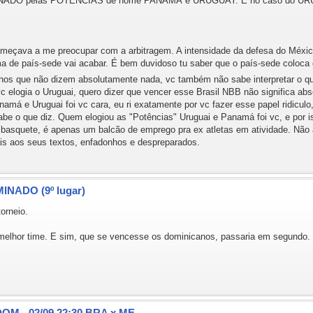
LIMINADO pelas POTÊNCIAS de nome PANAMÁ e URUGUAY. E no caso do
omeçava a me preocupar com a arbitragem. A intensidade da defesa do Méxic
 de país-sede vai acabar. É bem duvidoso tu saber que o país-sede coloca c
hos que não dizem absolutamente nada, vc também não sabe interpretar o qu
c elogia o Uruguai, quero dizer que vencer esse Brasil NBB não significa ab
amá e Uruguai foi vc cara, eu ri exatamente por vc fazer esse papel ridicul
be o que diz. Quem elogiou as "Potências" Uruguai e Panamá foi vc, e por i
basquete, é apenas um balcão de emprego pra ex atletas em atividade. Não 
is aos seus textos, enfadonhos e despreparados.
MINADO (9º lugar)
orneio.
elhor time. E sim, que se vencesse os dominicanos, passaria em segundo.
DOM - 02/09 22:30 BRA x ME