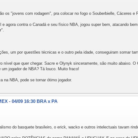
 são os "jovens com rodagem", pra colocar no fogo o Souberbielle, Cáceres e P
il e agora contra o Canadá e seu físico NBA, jogou super bem, atacando bem
r".
tações, um por questões técnicas e o outro pela idade, conseguiram somar t
o nível que quer chegar. Sacre e Olynyk sinceramente, são muito abaixo. O 
 um jogador de NBA? Tá louco. Muito fraco!
 na NBA, pode se tornar ótimo jogador.
EX - 04/09 16:30 BRA x PA
alismo do basquete brasileiro, o erick, wacko e outros intelectuais tavam rin