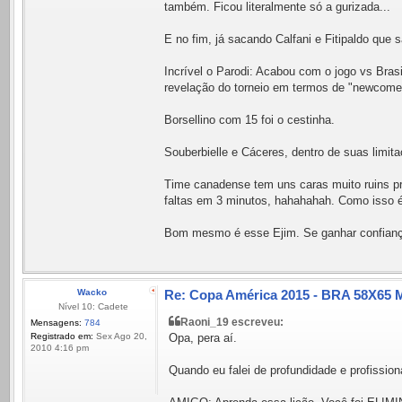
também. Ficou literalmente só a gurizada...
E no fim, já sacando Calfani e Fitipaldo que
Incrível o Parodi: Acabou com o jogo vs Bras
revelação do torneio em termos de "newcome
Borsellino com 15 foi o cestinha.
Souberbielle e Cáceres, dentro de suas limi
Time canadense tem uns caras muito ruins pr
faltas em 3 minutos, hahahahah. Como isso é
Bom mesmo é esse Ejim. Se ganhar confiança
Wacko
Re: Copa América 2015 - BRA 58X65 M
Nível 10: Cadete
Raoni_19 escreveu:
Mensagens:
784
Registrado em:
Sex Ago 20,
Opa, pera aí.
2010 4:16 pm
Quando eu falei de profundidade e profission