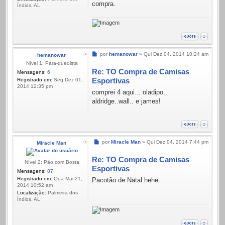
compra.
Índios, AL
Mensagem
por
hemanowar
»
Qui Dez 04, 2014 10:24 am
hemanowar
Nível 1: Pára-quedista
Re: TO Compra de Camisas
Mensagens:
6
Esportivas
Registrado em:
Seg Dez 01,
2014 12:35 pm
comprei 4 aqui... oladipo..
aldridge..wall.. e james!
Mensagem
por
Miracle Man
»
Qui Dez 04, 2014 7:44 pm
Miracle Man
Re: TO Compra de Camisas
Nível 2: Pão com Bosta
Esportivas
Mensagens:
87
Registrado em:
Qua Mai 21,
Pacotão de Natal hehe
2014 10:52 am
Localização:
Palmeira dos
Índios, AL