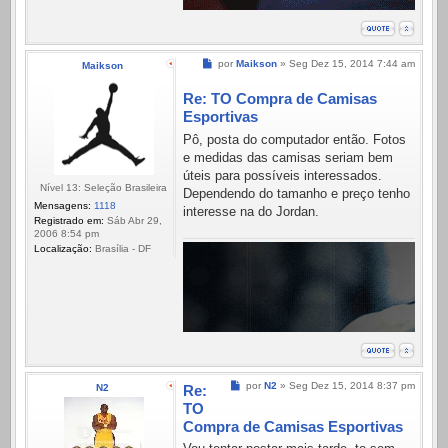
Mensagem
por
Maikson
»
Seg Dez 15, 2014 7:44 am
Maikson
Re: TO Compra de Camisas
Esportivas
Pô, posta do computador então. Fotos
e medidas das camisas seriam bem
úteis para possíveis interessados.
Nível 13: Seleção Brasileira
Dependendo do tamanho e preço tenho
Mensagens:
1118
interesse na do Jordan.
Registrado em:
Sáb Abr 29,
2006 8:54 pm
Localização:
Brasília - DF
Mensagem
por
N2
»
Seg Dez 15, 2014 8:37 pm
N2
Re:
TO
Compra de Camisas Esportivas