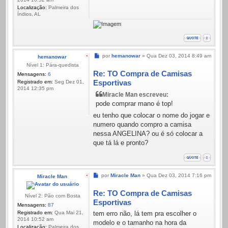
Localização:
Palmeira dos
Índios, AL
Mensagem
por
hemanowar
»
Qua Dez 03, 2014 8:49 am
hemanowar
Nível 1: Pára-quedista
Re: TO Compra de Camisas
Mensagens:
6
Esportivas
Registrado em:
Seg Dez 01,
2014 12:35 pm
Miracle Man escreveu:
pode comprar mano é top!
eu tenho que colocar o nome do jogar e
numero quando compro a camisa
nessa ANGELINA? ou é só colocar a
que tá lá e pronto?
Mensagem
por
Miracle Man
»
Qua Dez 03, 2014 7:16 pm
Miracle Man
Re: TO Compra de Camisas
Nível 2: Pão com Bosta
Esportivas
Mensagens:
87
Registrado em:
Qua Mai 21,
tem erro não, lá tem pra escolher o
2014 10:52 am
modelo e o tamanho na hora da
Localização:
Palmeira dos