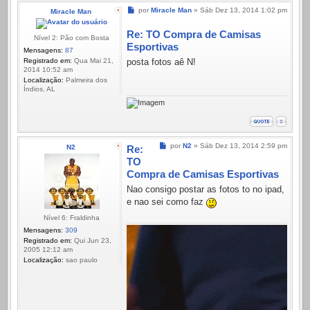
Mensagem
por
Miracle Man
»
Sáb Dez 13, 2014 1:02 pm
Miracle Man
Re: TO Compra de Camisas
Nível 2: Pão com Bosta
Esportivas
Mensagens:
87
Registrado em:
Qua Mai 21,
posta fotos aê N!
2014 10:52 am
Localização:
Palmeira dos
Índios, AL
Mensagem
por
N2
»
Sáb Dez 13, 2014 2:59 pm
N2
Re:
TO
Compra de Camisas Esportivas
Nao consigo postar as fotos to no ipad,
e nao sei como faz
Nível 6: Fraldinha
Mensagens:
309
Registrado em:
Qui Jun 23,
2005 12:12 am
Localização:
sao paulo