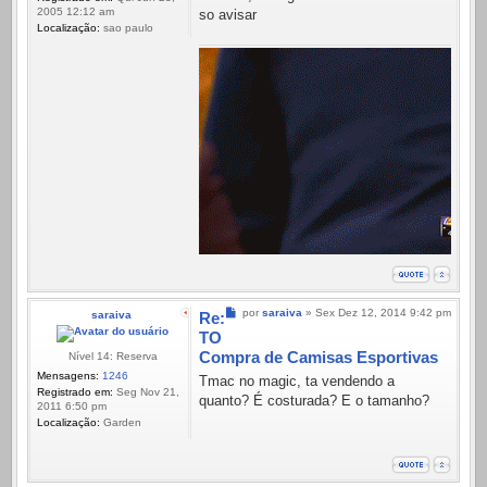
2005 12:12 am
so avisar
Localização:
sao paulo
Mensagem
por
saraiva
»
Sex Dez 12, 2014 9:42 pm
saraiva
Re:
TO
Compra de Camisas Esportivas
Nível 14: Reserva
Mensagens:
1246
Tmac no magic, ta vendendo a
Registrado em:
Seg Nov 21,
quanto? É costurada? E o tamanho?
2011 6:50 pm
Localização:
Garden