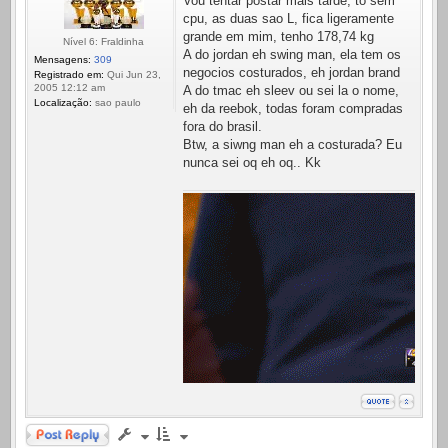
Vou tentar postar mais tarde, to sem
cpu, as duas sao L, fica ligeramente
grande em mim, tenho 178,74 kg
Nível 6: Fraldinha
A do jordan eh swing man, ela tem os
Mensagens:
309
negocios costurados, eh jordan brand
Registrado em:
Qui Jun 23,
2005 12:12 am
A do tmac eh sleev ou sei la o nome,
Localização:
sao paulo
eh da reebok, todas foram compradas
fora do brasil.
Btw, a siwng man eh a costurada? Eu
nunca sei oq eh oq.. Kk
Responder