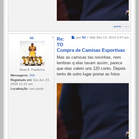
Mensagem
por
N2
»
Sáb Dez 13, 2014 3:07 pm
N2
Re:
TO
Compra de Camisas Esportivas
Mas as camisas tao novinhas, nem
lembrav q elas tavam assim, parece
que elas valem uns 120 conto. Depois
Nível 6: Fraldinha
tento de outro lugar postar as fotos.
Mensagens:
309
Registrado em:
Qui Jun 23,
2005 12:12 am
Localização:
sao paulo