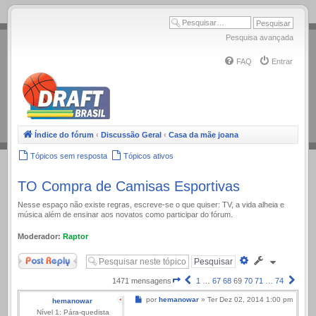
.
Pesquisa avançada
FAQ
Entrar
Índice do fórum
‹
Discussão Geral
‹
Casa da mãe joana
Tópicos sem resposta
Tópicos ativos
TO Compra de Camisas Esportivas
Nesse espaço não existe regras, escreve-se o que quiser: TV, a vida alheia e
música além de ensinar aos novatos como participar do fórum.
Moderador:
Raptor
Responder
Pesquisa
avançada
Página
Anterior
Próx
1471 mensagens
1
…
67
68
69
70
71
…
74
69
Mensagem
por
hemanowar
»
Ter Dez 02, 2014 1:00 pm
hemanowar
de
Nível 1: Pára-quedista
74