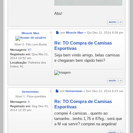
Abs!
Mensagem
por
Miracle Man
»
Qui Dez 11, 2014 8:09 pm
Miracle Man
Re: TO Compra de Camisas
Nível 2: Pão com Bosta
Esportivas
Mensagens:
87
Registrado em:
Qua Mai 21,
Seja bem vindo amigo, belas camisas
2014 10:52 am
e chegaram bem rápido hein?
Localização:
Palmeira dos
Índios, AL
Mensagem
por
hemanowar
»
Sex Dez 12, 2014 8:23 am
hemanowar
Nível 1: Pára-quedista
Re: TO Compra de Camisas
Mensagens:
6
Esportivas
Registrado em:
Seg Dez 01,
2014 12:35 pm
comprei 4 camisas...quanto ao
tamanho...tenho 1,76 e 87kg...será que
a M vai servir? comprei na angelina!