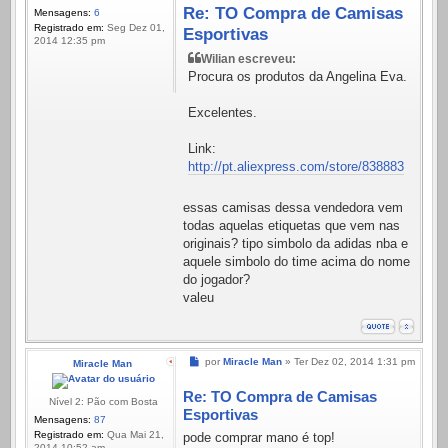
Re: TO Compra de Camisas
Mensagens:
6
Registrado em:
Seg Dez 01,
Esportivas
2014 12:35 pm
Wilian escreveu:
Procura os produtos da Angelina Eva.
Excelentes.
Link:
http://pt.aliexpress.com/store/838883
essas camisas dessa vendedora vem
todas aquelas etiquetas que vem nas
originais? tipo simbolo da adidas nba e
aquele simbolo do time acima do nome
do jogador?
valeu
Mensagem
por
Miracle Man
»
Ter Dez 02, 2014 1:31 pm
Miracle Man
Re: TO Compra de Camisas
Nível 2: Pão com Bosta
Esportivas
Mensagens:
87
Registrado em:
Qua Mai 21,
pode comprar mano é top!
2014 10:52 am