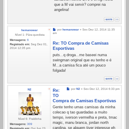
que a M vai servir? comprei na
angelina!
Mensagem
por
hemanowar
»
Sex Dez 12, 2014 11:35
hemanowar
am
Nível 1: Pára-quedista
Mensagens:
6
Re: TO Compra de Camisas
Registrado em:
Seg Dez 01,
Esportivas
2014 12:35 pm
puts...q droga...me baseei numa
swingman original que eu tenho e é
M...a camisa fica até um pouco
folgada!
Mensagem
por
N2
»
Sex Dez 12, 2014 6:33 pm
N2
Re:
TO
Compra de Camisas Esportivas
Gente tenho umas camisas da minha
colecao q tao guardadas a muito
tempo, iverson vermelha e preta, tmac
Nível 6: Fraldinha
magic, manu branca, jordan north
Mensagens:
309
carolina, se alguem tiver interesse eh
Registrado em:
Qui Jun 23,