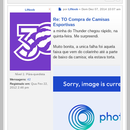
Mensagem
por
LINoob
»
Dom Dez 07, 2014 10:07 am
LINoob
Re: TO Compra de Camisas
Esportivas
a minha do Thunder chegou rápido, na
quinta-feira. Me surpreendi.
Muito bonita, a unica falha foi aquela
faixa que vem do colarinho até a parte
de baixo da camisa; ela estava torta.
Nível 1: Pára-quedista
Mensagens:
42
Registrado em:
Qua Fev 22,
2012 2:46 pm