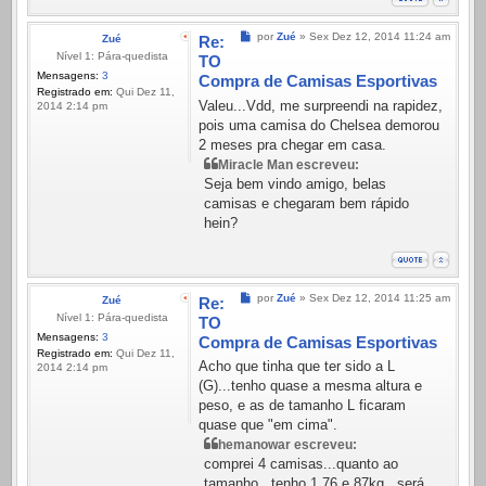
Mensagem
por
Zué
»
Sex Dez 12, 2014 11:24 am
Zué
Re:
Nível 1: Pára-quedista
TO
Mensagens:
3
Compra de Camisas Esportivas
Registrado em:
Qui Dez 11,
Valeu...Vdd, me surpreendi na rapidez,
2014 2:14 pm
pois uma camisa do Chelsea demorou
2 meses pra chegar em casa.
Miracle Man escreveu:
Seja bem vindo amigo, belas
camisas e chegaram bem rápido
hein?
Mensagem
por
Zué
»
Sex Dez 12, 2014 11:25 am
Zué
Re:
Nível 1: Pára-quedista
TO
Mensagens:
3
Compra de Camisas Esportivas
Registrado em:
Qui Dez 11,
Acho que tinha que ter sido a L
2014 2:14 pm
(G)...tenho quase a mesma altura e
peso, e as de tamanho L ficaram
quase que "em cima".
hemanowar escreveu:
comprei 4 camisas...quanto ao
tamanho...tenho 1,76 e 87kg...será