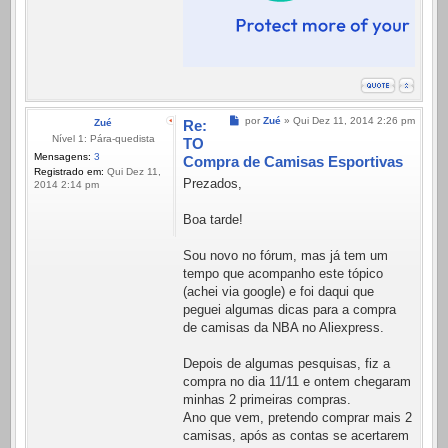
Mensagem
por
Zué
»
Qui Dez 11, 2014 2:26 pm
Zué
Re:
Nível 1: Pára-quedista
TO
Mensagens:
3
Compra de Camisas Esportivas
Registrado em:
Qui Dez 11,
Prezados,
2014 2:14 pm
Boa tarde!
Sou novo no fórum, mas já tem um
tempo que acompanho este tópico
(achei via google) e foi daqui que
peguei algumas dicas para a compra
de camisas da NBA no Aliexpress.
Depois de algumas pesquisas, fiz a
compra no dia 11/11 e ontem chegaram
minhas 2 primeiras compras.
Ano que vem, pretendo comprar mais 2
camisas, após as contas se acertarem