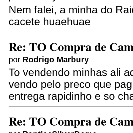
Nem falei, a minha do Ra
cacete huaehuae
Re: TO Compra de Cami
por
Rodrigo Marbury
To vendendo minhas ali aq
vendo pelo preco que pag
entrega rapidinho e so c
Re: TO Compra de Cami