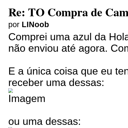
Re: TO Compra de Cami
por
LINoob
Comprei uma azul da Hola
não enviou até agora. Co
E a única coisa que eu ten
receber uma dessas:
ou uma dessas: