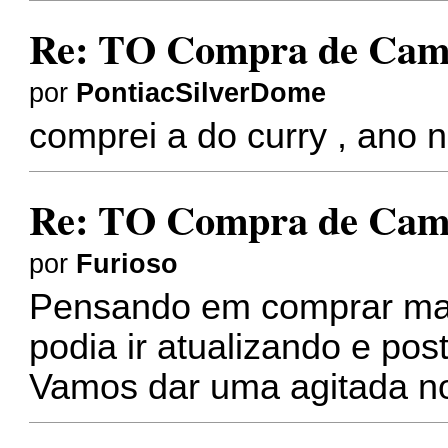
Re: TO Compra de Cami
por
PontiacSilverDome
comprei a do curry , ano 
Re: TO Compra de Cami
por
Furioso
Pensando em comprar mai
podia ir atualizando e po
Vamos dar uma agitada no