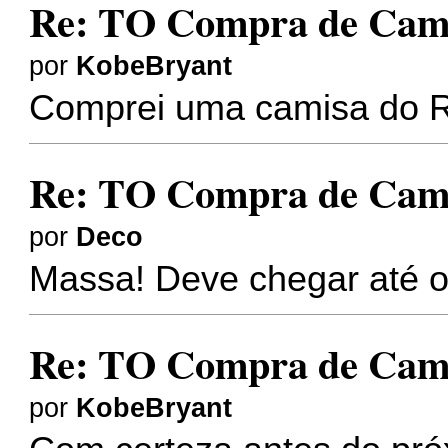
Re: TO Compra de Cami
por
KobeBryant
Comprei uma camisa do R
Re: TO Compra de Cami
por
Deco
Massa! Deve chegar até o
Re: TO Compra de Cami
por
KobeBryant