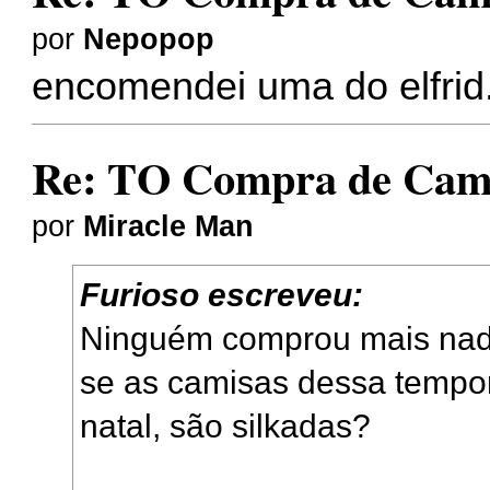
por
Nepopop
encomendei uma do elfrid.
Re: TO Compra de Cami
por
Miracle Man
Furioso escreveu:
Ninguém comprou mais nad
se as camisas dessa tempor
natal, são silkadas?