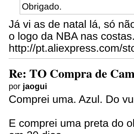
Obrigado.
Já vi as de natal lá, só n
o logo da NBA nas costas
http://pt.aliexpress.com/s
Re: TO Compra de Cami
por
jaogui
Comprei uma. Azul. Do vu
E comprei uma preta do ol