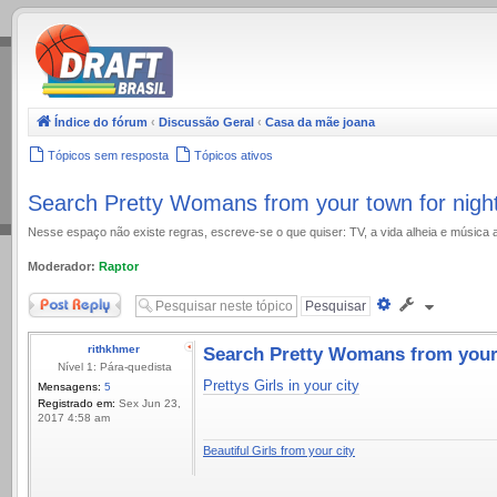
.
Índice do fórum
‹
Discussão Geral
‹
Casa da mãe joana
Tópicos sem resposta
Tópicos ativos
Search Pretty Womans from your town for nigh
Nesse espaço não existe regras, escreve-se o que quiser: TV, a vida alheia e música 
Moderador:
Raptor
Responder
Pesquisa
avançada
rithkhmer
Search Pretty Womans from your 
Nível 1: Pára-quedista
Prettys Girls in your city
Mensagens:
5
Registrado em:
Sex Jun 23,
2017 4:58 am
Beautiful Girls from your city