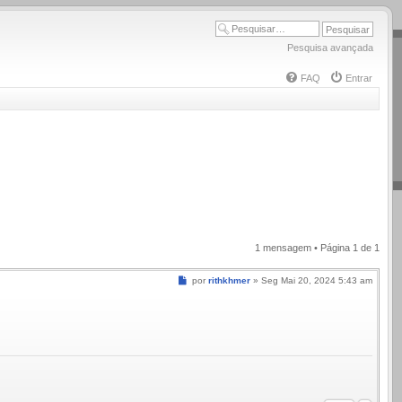
Pesquisa avançada
FAQ
Entrar
1 mensagem • Página
1
de
1
Mensagem
por
rithkhmer
»
Seg Mai 20, 2024 5:43 am