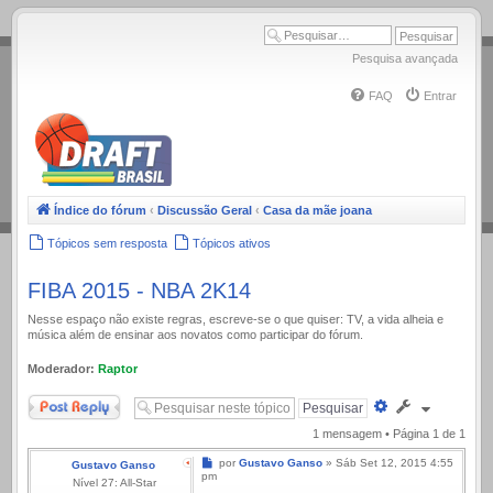
.
Pesquisa avançada
FAQ
Entrar
Índice do fórum
‹
Discussão Geral
‹
Casa da mãe joana
Tópicos sem resposta
Tópicos ativos
FIBA 2015 - NBA 2K14
Nesse espaço não existe regras, escreve-se o que quiser: TV, a vida alheia e
música além de ensinar aos novatos como participar do fórum.
Moderador:
Raptor
Responder
Pesquisa
avançada
1 mensagem • Página
1
de
1
Mensagem
por
Gustavo Ganso
»
Sáb Set 12, 2015 4:55
Gustavo Ganso
pm
Nível 27: All-Star