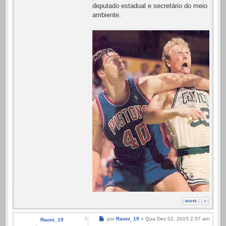
deputado estadual e secretário do meio
ambiente.
Mensagem
por
Raoni_19
»
Qua Dez 02, 2015 2:37 am
Raoni_19