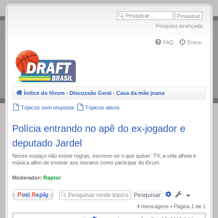
.
Pesquisa avançada
FAQ
Entrar
Índice do fórum
‹
Discussão Geral
‹
Casa da mãe joana
Tópicos sem resposta
Tópicos ativos
Polícia entrando no apê do ex-jogador e
deputado Jardel
Nesse espaço não existe regras, escreve-se o que quiser: TV, a vida alheia e
música além de ensinar aos novatos como participar do fórum.
Moderador:
Raptor
Responder
Pesquisa
avançada
4 mensagens • Página
1
de
1