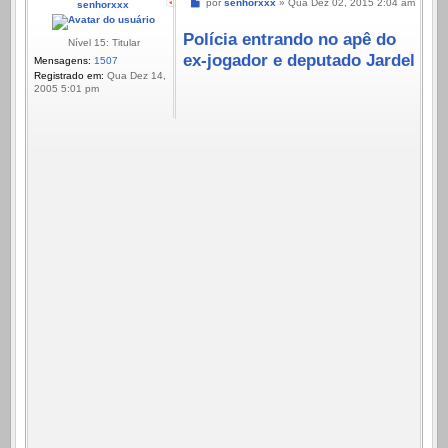
Mensagem
por
senhorxxx
»
Qua Dez 02, 2015 2:04 am
senhorxxx
Polícia entrando no apê do
Nível 15: Titular
ex-jogador e deputado Jardel
Mensagens:
1507
Registrado em:
Qua Dez 14,
2005 5:01 pm