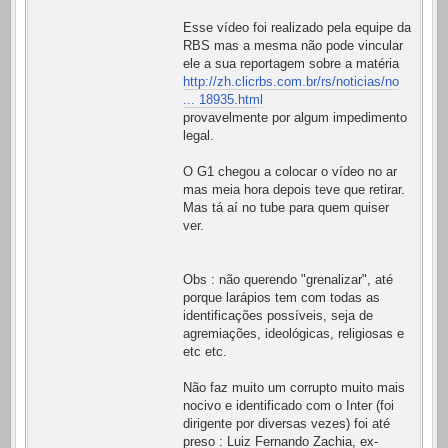
Esse vídeo foi realizado pela equipe da
RBS mas a mesma não pode vincular
ele a sua reportagem sobre a matéria
http://zh.clicrbs.com.br/rs/noticias/no
... 18935.html
provavelmente por algum impedimento
legal.
O G1 chegou a colocar o vídeo no ar
mas meia hora depois teve que retirar.
Mas tá aí no tube para quem quiser
ver.
Obs : não querendo "grenalizar", até
porque larápios tem com todas as
identificações possíveis, seja de
agremiações, ideológicas, religiosas e
etc etc.
Não faz muito um corrupto muito mais
nocivo e identificado com o Inter (foi
dirigente por diversas vezes) foi até
preso : Luiz Fernando Zachia, ex-