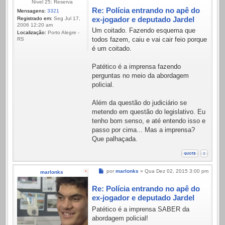
Nível 25: Reserva
Re: Polícia entrando no apê do
Mensagens:
3321
ex-jogador e deputado Jardel
Registrado em:
Seg Jul 17,
2006 12:20 am
Um coitado. Fazendo esquema que
Localização:
Porto Alegre -
todos fazem, caiu e vai cair feio porque
RS
é um coitado.
Patético é a imprensa fazendo
perguntas no meio da abordagem
policial.
Além da questão do judiciário se
metendo em questão do legislativo. Eu
tenho bom senso, e até entendo isso e
passo por cima... Mas a imprensa?
Que palhaçada.
Mensagem
por
marlonks
»
Qua Dez 02, 2015 3:00 pm
marlonks
Re: Polícia entrando no apê do
ex-jogador e deputado Jardel
Patético é a imprensa SABER da
abordagem policial!