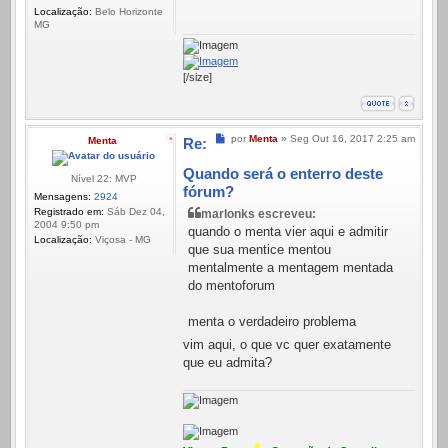
Localização:
Belo Horizonte
MG
[/size]
Mensagem
por
Menta
»
Seg Out 16, 2017 2:25 am
Menta
Re:
Quando será o enterro deste
Nível 22: MVP
fórum?
Mensagens:
2924
Registrado em:
Sáb Dez 04,
marlonks escreveu:
2004 9:50 pm
quando o menta vier aqui e admitir
Localização:
Viçosa - MG
que sua mentice mentou
mentalmente a mentagem mentada
do mentoforum
menta o verdadeiro problema
vim aqui, o que vc quer exatamente
que eu admita?