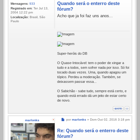
Quando será o enterro deste
Mensagens:
933
fórum?
Registrado em:
Ter Jul 13,
2004 12:22 pm
Acho que ja foi faz uns anos...
Localização:
Brasil, São
Paulo
Super-heróis do DB
O Quase-Intocável: tem o poder de xingar a
tudo e a todos, sem sofrer nada por isso. Só foi
tocado duas vezes. Uma, quando apagou um
tópico. Perdeu a moderação. Também, se
deixassem passar essa...
O Sabichão - sabe tudo, sempre está certo, e
quando está errado dá um jeito de estar certo
de novo.
Mensagem
por
marlonks
»
Dom Out 02, 2016 3:18 pm
marlonks
Re: Quando será o enterro deste
fórum?