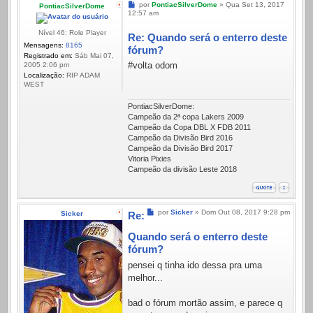
Mensagem
por
PontiacSilverDome
»
Qua Set 13, 2017
PontiacSilverDome
12:57 am
Nível 46: Role Player
Re: Quando será o enterro deste
Mensagens:
8165
fórum?
Registrado em:
Sáb Mai 07,
#volta odom
2005 2:06 pm
Localização:
RIP ADAM
WEST
PontiacSilverDome:
Campeão da 2ª copa Lakers 2009
Campeão da Copa DBL X FDB 2011
Campeão da Divisão Bird 2016
Campeão da Divisão Bird 2017
Vitoria Pixies
Campeão da divisão Leste 2018
Mensagem
por
Sicker
»
Dom Out 08, 2017 9:28 pm
Sicker
Re:
Quando será o enterro deste
fórum?
pensei q tinha ido dessa pra uma
melhor...
bad o fórum mortão assim, e parece q