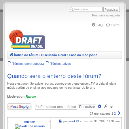
.
Pesquisa avançada
FAQ
Entrar
Índice do fórum
‹
Discussão Geral
‹
Casa da mãe joana
Tópicos sem resposta
Tópicos ativos
Quando será o enterro deste fórum?
Nesse espaço não existe regras, escreve-se o que quiser: TV, a vida alheia e
música além de ensinar aos novatos como participar do fórum.
Moderador:
Raptor
Responder
Pesquisa
avançada
Próx
27 mensagens
1
2
Mensagem
por
erick#9
»
Sex Set 30, 2016 11:34 am
erick#9