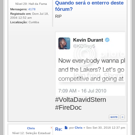
Quando será o enterro deste
Nível 29: Hall da Fama
fórum?
Mensagens:
4178
Registrado em:
Dom Jul 18,
RIP
2004 12:52 am
Localização:
Curitiba
#VoltaDavidStern
#FireDoc
Mensagem
por
Chris
»
Sex Set 30, 2016 12:37 pm
Chris
Re:
Nível 12: Seleção Estadual