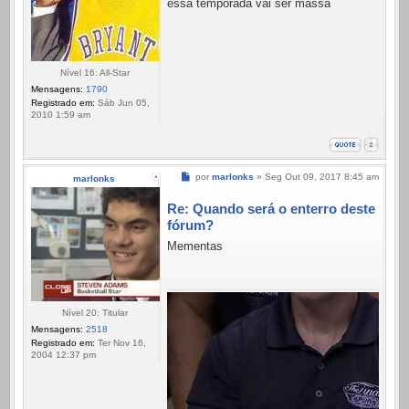
essa temporada vai ser massa
Nível 16: All-Star
Mensagens:
1790
Registrado em:
Sáb Jun 05,
2010 1:59 am
Mensagem
por
marlonks
»
Seg Out 09, 2017 8:45 am
marlonks
Re: Quando será o enterro deste
fórum?
Mementas
Nível 20: Titular
Mensagens:
2518
Registrado em:
Ter Nov 16,
2004 12:37 pm