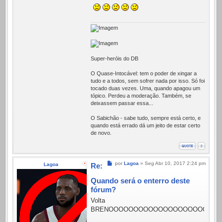
Super-heróis do DB
O Quase-Intocável: tem o poder de xingar a
tudo e a todos, sem sofrer nada por isso. Só foi
tocado duas vezes. Uma, quando apagou um
tópico. Perdeu a moderação. Também, se
deixassem passar essa...
O Sabichão - sabe tudo, sempre está certo, e
quando está errado dá um jeito de estar certo
de novo.
Mensagem
por
Lagoa
»
Seg Abr 10, 2017 2:24 pm
Lagoa
Re:
Quando será o enterro deste
fórum?
Volta
BRENOOOOOOOOOOOOOOOOOOOO