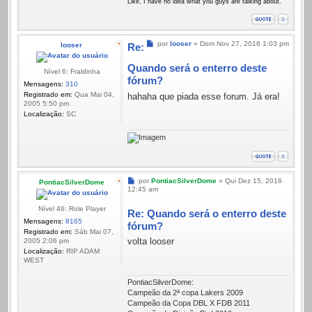
Like, I have no idea what you guys are talking about.
Mensagem
por
looser
»
Dom Nov 27, 2016 1:03 pm
looser
Re:
Quando será o enterro deste
Nível 6: Fraldinha
fórum?
Mensagens:
310
Registrado em:
Qua Mai 04,
hahaha que piada esse forum. Já era!
2005 5:50 pm
Localização:
SC
Mensagem
por
PontiacSilverDome
»
Qui Dez 15, 2016
PontiacSilverDome
12:45 am
Nível 46: Role Player
Re: Quando será o enterro deste
Mensagens:
8165
fórum?
Registrado em:
Sáb Mai 07,
volta looser
2005 2:06 pm
Localização:
RIP ADAM
WEST
PontiacSilverDome:
Campeão da 2ª copa Lakers 2009
Campeão da Copa DBL X FDB 2011