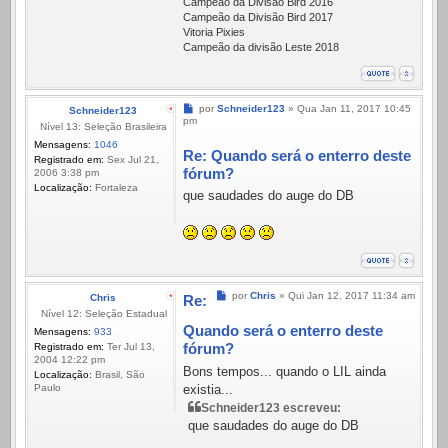
Campeão da Divisão Bird 2016
Campeão da Divisão Bird 2017
Vitoria Pixies
Campeão da divisão Leste 2018
Mensagem
por
Schneider123
»
Qua Jan 11, 2017 10:45
Schneider123
pm
Nível 13: Seleção Brasileira
Mensagens:
1046
Re: Quando será o enterro deste
Registrado em:
Sex Jul 21,
fórum?
2006 3:38 pm
Localização:
Fortaleza
que saudades do auge do DB
Mensagem
por
Chris
»
Qui Jan 12, 2017 11:34 am
Chris
Re:
Nível 12: Seleção Estadual
Quando será o enterro deste
Mensagens:
933
fórum?
Registrado em:
Ter Jul 13,
2004 12:22 pm
Bons tempos... quando o LIL ainda
Localização:
Brasil, São
existia...
Paulo
Schneider123 escreveu:
que saudades do auge do DB