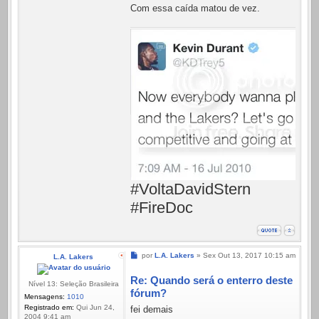
Com essa caída matou de vez.
#VoltaDavidStern
#FireDoc
Mensagem
por
L.A. Lakers
»
Sex Out 13, 2017 10:15 am
L.A. Lakers
Re: Quando será o enterro deste
Nível 13: Seleção Brasileira
fórum?
Mensagens:
1010
Registrado em:
Qui Jun 24,
fei demais
2004 9:41 am