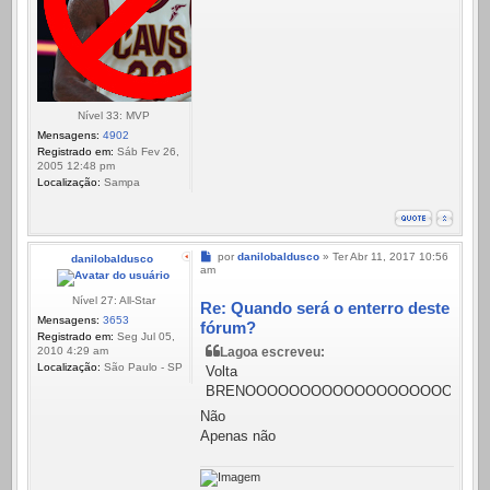
Nível 33: MVP
Mensagens:
4902
Registrado em:
Sáb Fev 26,
2005 12:48 pm
Localização:
Sampa
Mensagem
por
danilobaldusco
»
Ter Abr 11, 2017 10:56
danilobaldusco
am
Nível 27: All-Star
Re: Quando será o enterro deste
Mensagens:
3653
fórum?
Registrado em:
Seg Jul 05,
2010 4:29 am
Lagoa escreveu:
Localização:
São Paulo - SP
Volta
BRENOOOOOOOOOOOOOOOOOOOO
Não
Apenas não