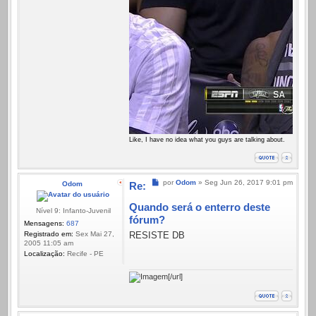
Like, I have no idea what you guys are talking about.
Mensagem
por
Odom
»
Seg Jun 26, 2017 9:01 pm
Odom
Re:
Quando será o enterro deste
Nível 9: Infanto-Juvenil
fórum?
Mensagens:
687
Registrado em:
Sex Mai 27,
RESISTE DB
2005 11:05 am
Localização:
Recife - PE
[/url]