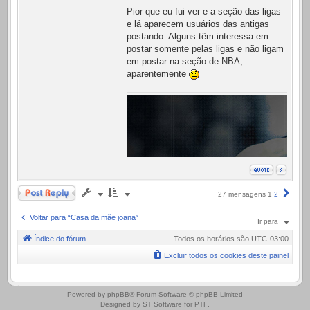
Pior que eu fui ver e a seção das ligas
e lá aparecem usuários das antigas
postando. Alguns têm interessa em
postar somente pelas ligas e não ligam
em postar na seção de NBA,
aparentemente
Responder
Próx
27 mensagens
1
2
Voltar para “Casa da mãe joana”
Ir para
Índice do fórum
Todos os horários são
UTC-03:00
Excluir todos os cookies deste painel
.
Powered by
phpBB
® Forum Software © phpBB Limited
Designed by
ST Software
for
PTF
.