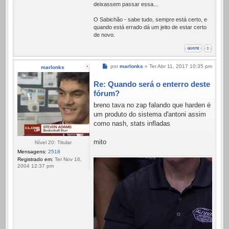
deixassem passar essa...
O Sabichão - sabe tudo, sempre está certo, e
quando está errado dá um jeito de estar certo
de novo.
Mensagem
por
marlonks
»
Ter Abr 11, 2017 10:35 pm
marlonks
Re: Quando será o enterro deste
fórum?
breno tava no zap falando que harden é
um produto do sistema d'antoni assim
como nash, stats infladas
mito
Nível 20: Titular
Mensagens:
2518
Registrado em:
Ter Nov 16,
2004 12:37 pm