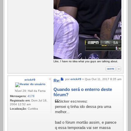
Like, I have no idea what you guys are talking about.
Mensagem
por
erick#9
»
Qua Out 11, 2017 8:35 am
erick#9
Re:
Quando será o enterro deste
Nível 29: Hall da Fama
fórum?
Mensagens:
4178
Registrado em:
Dom Jul 18,
Sicker escreveu:
2004 12:52 am
pensei q tinha ido dessa pra uma
Localização:
Curitiba
melhor...
bad o fórum mortão assim, e parece
q essa temporada vai ser massa