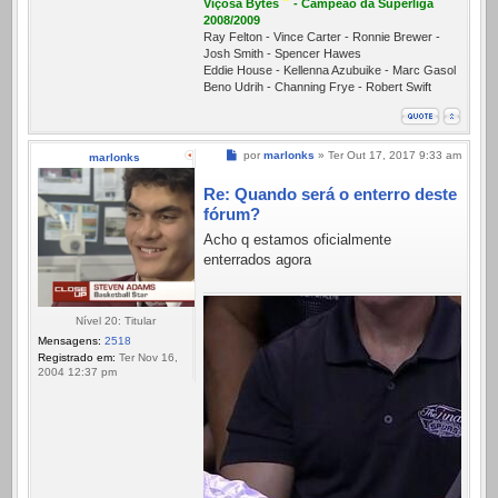
*
Viçosa Bytes
- Campeão da Superliga
2008/2009
Ray Felton - Vince Carter - Ronnie Brewer -
Josh Smith - Spencer Hawes
Eddie House - Kellenna Azubuike - Marc Gasol
Beno Udrih - Channing Frye - Robert Swift
Mensagem
por
marlonks
»
Ter Out 17, 2017 9:33 am
marlonks
Re: Quando será o enterro deste
fórum?
Acho q estamos oficialmente
enterrados agora
Nível 20: Titular
Mensagens:
2518
Registrado em:
Ter Nov 16,
2004 12:37 pm