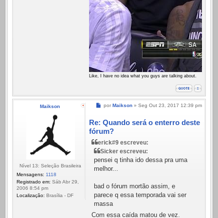
Like, I have no idea what you guys are talking about.
Mensagem
por
Maikson
»
Seg Out 23, 2017 12:39 pm
Maikson
Re: Quando será o enterro deste
fórum?
erick#9 escreveu:
Sicker escreveu:
pensei q tinha ido dessa pra uma
Nível 13: Seleção Brasileira
melhor...
Mensagens:
1118
Registrado em:
Sáb Abr 29,
bad o fórum mortão assim, e
2006 8:54 pm
parece q essa temporada vai ser
Localização:
Brasília - DF
massa
Com essa caída matou de vez.