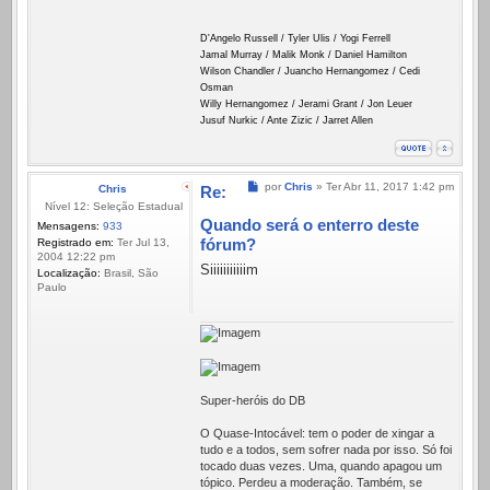
D'Angelo Russell / Tyler Ulis / Yogi Ferrell
Jamal Murray / Malik Monk / Daniel Hamilton
Wilson Chandler / Juancho Hernangomez / Cedi
Osman
Willy Hernangomez / Jerami Grant / Jon Leuer
Jusuf Nurkic / Ante Zizic / Jarret Allen
Mensagem
por
Chris
»
Ter Abr 11, 2017 1:42 pm
Chris
Re:
Nível 12: Seleção Estadual
Quando será o enterro deste
Mensagens:
933
fórum?
Registrado em:
Ter Jul 13,
2004 12:22 pm
Siiiiiiiiiiim
Localização:
Brasil, São
Paulo
Super-heróis do DB
O Quase-Intocável: tem o poder de xingar a
tudo e a todos, sem sofrer nada por isso. Só foi
tocado duas vezes. Uma, quando apagou um
tópico. Perdeu a moderação. Também, se