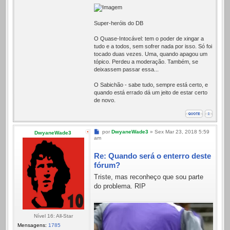
Super-heróis do DB
O Quase-Intocável: tem o poder de xingar a
tudo e a todos, sem sofrer nada por isso. Só foi
tocado duas vezes. Uma, quando apagou um
tópico. Perdeu a moderação. Também, se
deixassem passar essa...
O Sabichão - sabe tudo, sempre está certo, e
quando está errado dá um jeito de estar certo
de novo.
Mensagem
por
DwyaneWade3
»
Sex Mar 23, 2018 5:59
DwyaneWade3
am
Re: Quando será o enterro deste
fórum?
Triste, mas reconheço que sou parte
do problema. RIP
Nível 16: All-Star
Mensagens:
1785