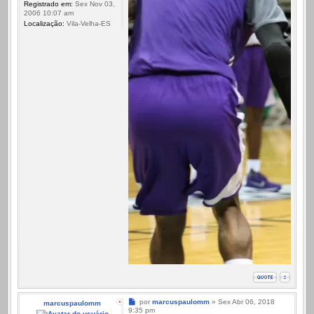
Registrado em:
Sex Nov 03,
2006 10:07 am
Localização:
Vila-Velha-ES
Mensagem
por
marcuspaulomm
»
Sex Abr 06, 2018
marcuspaulomm
9:35 pm