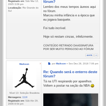
fórum?
Registrado em:
Sáb Mar 12,
2005 3:09 pm
Lembro dos meus tempos áureos aqui
Localização:
Rio Grande do
no fórum.
Sul
Marcou minha infância e a época que
eu jogava basquete.
Foi tudo incrível.
Hoje só restam cinzas, infelizmente.
CONTEÚDO RETIRADO DA ASSINATURA
POR SER MUITO PERIGOSO AO FÓRUM
Mensagem
por
Maikson
»
Sex Dez 28, 2018 7:06 pm
Maikson
Re: Quando será o enterro deste
fórum?
Tá na UTI respirando por aparelhos.
Voltem a postar na seção da NBA
Nível 13: Seleção Brasileira
Mensagens:
1118
Registrado em:
Sáb Abr 29,
2006 8:54 pm