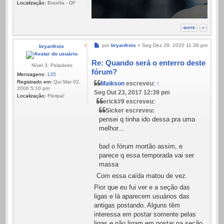
Localização:
Brasília - DF
Mensagem
por
bryanfrois
»
Seg Dez 28, 2020 11:38 pm
bryanfrois
Re: Quando será o enterro deste
Nível 3: Peladeiro
fórum?
Mensagens:
135
Registrado em:
Qui Mar 02,
Maikson
escreveu:
↑
2006 5:10 pm
Seg Out 23, 2017 12:39 pm
Localização:
Floripa!
erick#9 escreveu:
Sicker escreveu:
pensei q tinha ido dessa pra uma
melhor...
bad o fórum mortão assim, e
parece q essa temporada vai ser
massa
Com essa caída matou de vez.
Pior que eu fui ver e a seção das
ligas e lá aparecem usuários das
antigas postando. Alguns têm
interessa em postar somente pelas
ligas e não ligam em postar na seção