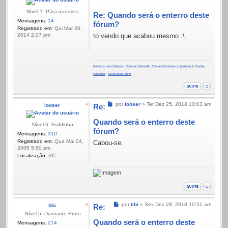
Nível 1: Pára-quedista
Re: Quando será o enterro deste
Mensagens:
14
fórum?
Registrado em:
Qui Mar 20,
to vendo que acabou mesmo :\
2014 2:27 pm
Produtos para Calvície
|
Comprar Minoxidil
|
Roupas Femininas Importadas
|
Cosplay
Unicórnio
|
testamento online
Mensagem
por
looser
»
Ter Dez 25, 2018 10:03 am
looser
Re:
Quando será o enterro deste
Nível 6: Fraldinha
fórum?
Mensagens:
310
Registrado em:
Qua Mai 04,
Cabou-se.
2005 5:50 pm
Localização:
SC
Mensagem
por
tibi
»
Sex Dez 28, 2018 10:51 am
tibi
Re:
Nível 5: Diamante Bruto
Quando será o enterro deste
Mensagens:
214