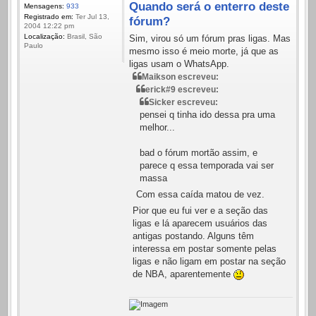
Quando será o enterro deste
Mensagens:
933
Registrado em:
Ter Jul 13,
fórum?
2004 12:22 pm
Localização:
Brasil, São
Sim, virou só um fórum pras ligas. Mas
Paulo
mesmo isso é meio morte, já que as
ligas usam o WhatsApp.
Maikson escreveu:
erick#9 escreveu:
Sicker escreveu:
pensei q tinha ido dessa pra uma
melhor...
bad o fórum mortão assim, e
parece q essa temporada vai ser
massa
Com essa caída matou de vez.
Pior que eu fui ver e a seção das
ligas e lá aparecem usuários das
antigas postando. Alguns têm
interessa em postar somente pelas
ligas e não ligam em postar na seção
de NBA, aparentemente