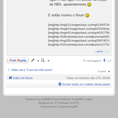
de NBA, aparentemente
E então morreu o fórum
[img]http://img513.imageshack.us/img513/5473/celebra
[img]http://img63.imageshack.us/img63/1544/spurspl2.g
[img]http://img442.imageshack.us/img442/5779/gremio
[img]http://i199.photobucket.com/albums/aa50/ShaneD
[img]http://img209.imageshack.us/img209/7457/whites
[img]http://i154.photobucket.com/albums/s277/Ub3rph0
Responder
Anterior
27 mensagens
1
2
Voltar para “Casa da mãe joana”
Ir para
Índice do fórum
Todos os horários são
UTC-03:00
Excluir todos os cookies deste painel
.
Powered by
phpBB
® Forum Software © phpBB Limited
Designed by
ST Software
for
PTF
.
Traduzido por:
Suporte phpBB