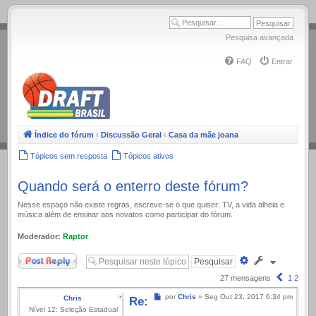
.
Pesquisa avançada
FAQ
Entrar
Índice do fórum
‹
Discussão Geral
‹
Casa da mãe joana
Tópicos sem resposta
Tópicos ativos
Quando será o enterro deste fórum?
Nesse espaço não existe regras, escreve-se o que quiser: TV, a vida alheia e
música além de ensinar aos novatos como participar do fórum.
Moderador:
Raptor
Responder
Pesquisa
avançada
Anterior
27 mensagens
1
2
Mensagem
por
Chris
»
Seg Out 23, 2017 6:34 pm
Chris
Re:
Nível 12: Seleção Estadual