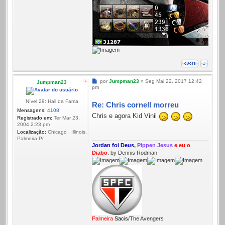
Mensagem
por
Jumpman23
»
Seg Mai 22, 2017 12:42
Jumpman23
pm
Nível 29: Hall da Fama
Re: Chris cornell morreu
Mensagens:
4108
Chris e agora Kid Vinil
Registrado em:
Ter Mar 23,
2004 2:23 pm
Localização:
Chicago , Illinois,
Palmeira Pr.
Jordan foi Deus
,
Pippen Jesus
e eu o
Diabo
. by Dennis Rodman
Palmeira
Sacis
/The Avengers