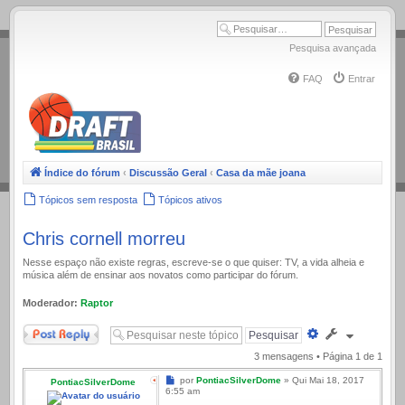
.
Pesquisa avançada
FAQ
Entrar
Índice do fórum
‹
Discussão Geral
‹
Casa da mãe joana
Tópicos sem resposta
Tópicos ativos
Chris cornell morreu
Nesse espaço não existe regras, escreve-se o que quiser: TV, a vida alheia e
música além de ensinar aos novatos como participar do fórum.
Moderador:
Raptor
Responder
Pesquisa
avançada
3 mensagens • Página
1
de
1
Mensagem
por
PontiacSilverDome
»
Qui Mai 18, 2017
PontiacSilverDome
6:55 am