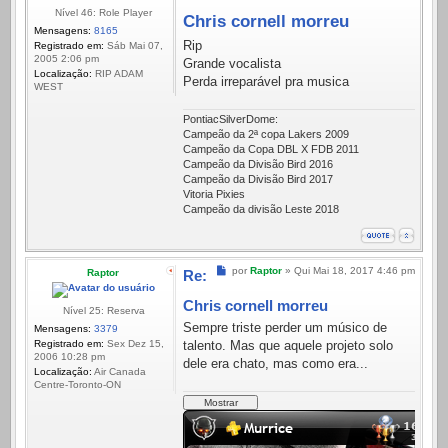
Nível 46: Role Player
Chris cornell morreu
Mensagens:
8165
Rip
Registrado em:
Sáb Mai 07,
2005 2:06 pm
Grande vocalista
Localização:
RIP ADAM
Perda irreparável pra musica
WEST
PontiacSilverDome:
Campeão da 2ª copa Lakers 2009
Campeão da Copa DBL X FDB 2011
Campeão da Divisão Bird 2016
Campeão da Divisão Bird 2017
Vitoria Pixies
Campeão da divisão Leste 2018
Mensagem
por
Raptor
»
Qui Mai 18, 2017 4:46 pm
Raptor
Re:
Chris cornell morreu
Nível 25: Reserva
Sempre triste perder um músico de
Mensagens:
3379
Registrado em:
Sex Dez 15,
talento. Mas que aquele projeto solo
2006 10:28 pm
dele era chato, mas como era...
Localização:
Air Canada
Centre-Toronto-ON