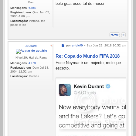
Ford
belo goat esse tal de messi
Mensagens:
6204
Registrado em:
Qua Jan 05,
2005 4:09 pm
Localização:
Victoria, the
place to be
Mensagem
por
erick#9
»
Sex Jun 22, 2018 10:52 am
erick#9
Re: Copa do Mundo FIFA 2018
Nível 29: Hall da Fama
Esse Neymar é um nojento, moleque
Mensagens:
4178
Registrado em:
Dom Jul 18,
escroto.
2004 12:52 am
Localização:
Curitiba