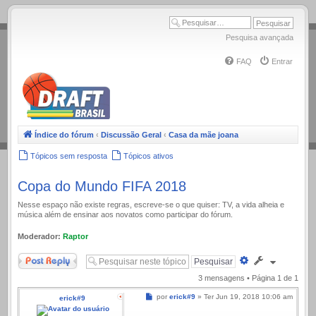
.
Pesquisa avançada
FAQ
Entrar
Índice do fórum
‹
Discussão Geral
‹
Casa da mãe joana
Tópicos sem resposta
Tópicos ativos
Copa do Mundo FIFA 2018
Nesse espaço não existe regras, escreve-se o que quiser: TV, a vida alheia e
música além de ensinar aos novatos como participar do fórum.
Moderador:
Raptor
Responder
Pesquisa
avançada
3 mensagens • Página
1
de
1
Mensagem
por
erick#9
»
Ter Jun 19, 2018 10:06 am
erick#9