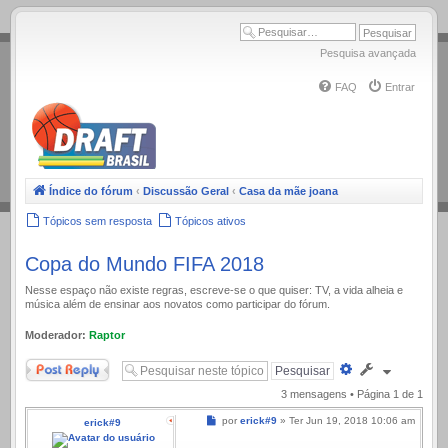
.
Pesquisa avançada
FAQ
Entrar
Índice do fórum
‹
Discussão Geral
‹
Casa da mãe joana
Tópicos sem resposta
Tópicos ativos
Copa do Mundo FIFA 2018
Nesse espaço não existe regras, escreve-se o que quiser: TV, a vida alheia e
música além de ensinar aos novatos como participar do fórum.
Moderador:
Raptor
Responder
Pesquisa
avançada
3 mensagens • Página
1
de
1
Mensagem
por
erick#9
»
Ter Jun 19, 2018 10:06 am
erick#9