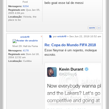
Ford
belo goat esse tal de messi
Mensagens:
6204
Registrado em:
Qua Jan 05,
2005 4:09 pm
Localização:
Victoria, the
place to be
Mensagem
por
erick#9
»
Sex Jun 22, 2018 10:52 am
erick#9
Re: Copa do Mundo FIFA 2018
Nível 29: Hall da Fama
Esse Neymar é um nojento, moleque
Mensagens:
4178
Registrado em:
Dom Jul 18,
escroto.
2004 12:52 am
Localização:
Curitiba