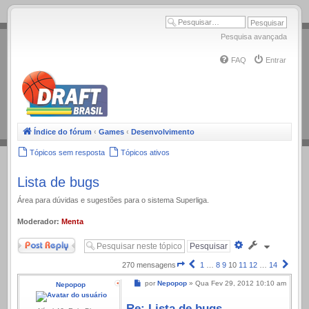
.
Pesquisa avançada
FAQ
Entrar
Índice do fórum
‹
Games
‹
Desenvolvimento
Tópicos sem resposta
Tópicos ativos
Lista de bugs
Área para dúvidas e sugestões para o sistema Superliga.
Moderador:
Menta
Responder
Pesquisa
avançada
Página
Anterior
Próx
270 mensagens
1
…
8
9
10
11
12
…
14
10
Mensagem
por
Nepopop
»
Qua Fev 29, 2012 10:10 am
Nepopop
de
14
Re: Lista de bugs