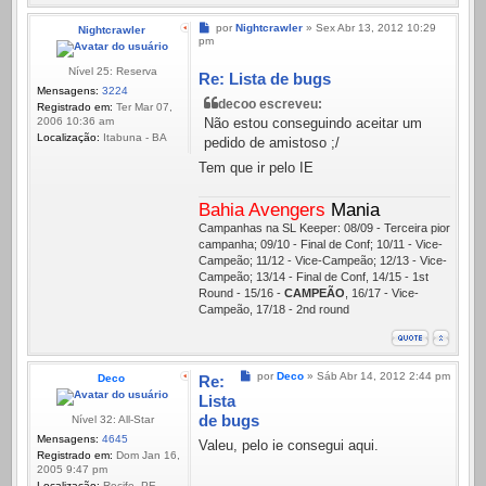
Mensagem
por
Nightcrawler
»
Sex Abr 13, 2012 10:29
Nightcrawler
pm
Nível 25: Reserva
Re: Lista de bugs
Mensagens:
3224
decoo escreveu:
Registrado em:
Ter Mar 07,
Não estou conseguindo aceitar um
2006 10:36 am
Localização:
Itabuna - BA
pedido de amistoso ;/
Tem que ir pelo IE
Bahia Avengers
Mania
Campanhas na SL Keeper: 08/09 - Terceira pior
campanha; 09/10 - Final de Conf; 10/11 - Vice-
Campeão; 11/12 - Vice-Campeão; 12/13 - Vice-
Campeão; 13/14 - Final de Conf, 14/15 - 1st
Round - 15/16 -
CAMPEÃO
, 16/17 - Vice-
Campeão, 17/18 - 2nd round
Mensagem
por
Deco
»
Sáb Abr 14, 2012 2:44 pm
Deco
Re:
Lista
de bugs
Nível 32: All-Star
Mensagens:
4645
Valeu, pelo ie consegui aqui.
Registrado em:
Dom Jan 16,
2005 9:47 pm
Localização:
Recife, PE