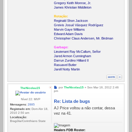
Gregory Keith Monroe, Jr.
James Khristian Middleton
Rotação:
Reginald Shon Jackson
Greivis Josué Vásquez Rodríguez
Marvin Gaye Williams
Edward Adam Davis
Christopher Claus Andersen, Mr. Birdman
Garbage:
Lieutenant Ray McCallum, Señor
Jared Armon Cunningham
Darrun Zurdino Hilliard II
Rasuavel Butler
Jarell Notty Martin
Mensagem
por
TheNicolau15
»
Sex Mar 16, 2012 2:46
TheNicolau15
pm
Nível 22: MVP
Re: Lista de bugs
Mensagens:
2885
AJ Price voltou a não contar, dessa
Registrado em:
Dom Abr 18,
vez na 41.
2010 2:50 am
Localização:
Bragólia/Corinthians State
Healers FDB Roster: