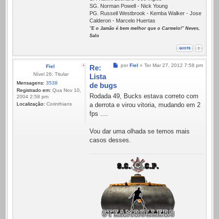
SG. Norman Powell - Nick Young
PG. Russell Westbrook - Kemba Walker - Jose
Calderon - Marcelo Huertas
"E o Jamão é bem melhor que o Carmelo!" Neves,
Salo
Mensagem
por
Fiel
»
Ter Mar 27, 2012 7:58 pm
Fiel
Re:
Nível 26: Titular
Lista
Mensagens:
3538
de bugs
Registrado em:
Qua Nov 10,
Rodada 49, Bucks estava correto com
2004 2:58 pm
Localização:
Corinthians
a derrota e virou vitoria, mudando em 2
fps ....
Vou dar uma olhada se temos mais
casos desses.