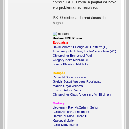
como SF/PF. Dropei e peguei de novo
e o problema não resolveu.
PS: O sistema de amistosos tbm
bugou.
Healers FDB Roster:
Esquadra:
David Moorer, El Mago del Oeste™ (C)
Arron Augustin Afflalo, Triple A Franchise (VC)
Christopher Emmanuel Paul
Gregory Keith Monroe, Jr.
James Khristian Middleton
Rotação:
Reginald Shon Jackson
Greivis Josué Vásquez Rodríguez
Marvin Gaye Williams
Edward Adam Davis
Christopher Claus Andersen, Mr. Birdman
Garbage:
Lieutenant Ray McCallum, Señor
Jared Armon Cunningham
Darrun Zurdino Hilliard II
Rasuavel Butler
Jarell Notty Martin