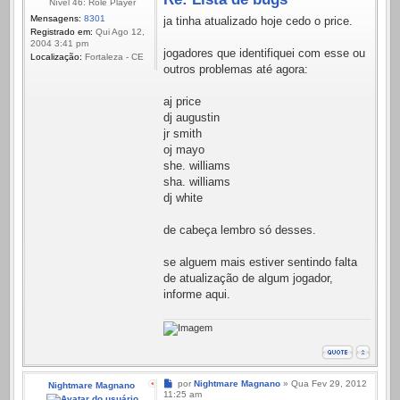
Nível 46: Role Player
Mensagens:
8301
ja tinha atualizado hoje cedo o price.
Registrado em:
Qui Ago 12,
2004 3:41 pm
jogadores que identifiquei com esse ou
Localização:
Fortaleza - CE
outros problemas até agora:
aj price
dj augustin
jr smith
oj mayo
she. williams
sha. williams
dj white
de cabeça lembro só desses.
se alguem mais estiver sentindo falta
de atualização de algum jogador,
informe aqui.
Mensagem
por
Nightmare Magnano
»
Qua Fev 29, 2012
Nightmare Magnano
11:25 am