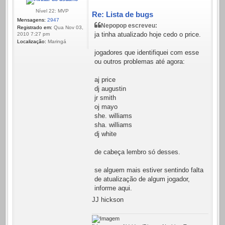
Nível 22: MVP
Re: Lista de bugs
Mensagens:
2947
Nepopop escreveu:
Registrado em:
Qua Nov 03,
ja tinha atualizado hoje cedo o price.
2010 7:27 pm
Localização:
Maringá
jogadores que identifiquei com esse
ou outros problemas até agora:
aj price
dj augustin
jr smith
oj mayo
she. williams
sha. williams
dj white
de cabeça lembro só desses.
se alguem mais estiver sentindo falta
de atualização de algum jogador,
informe aqui.
JJ hickson