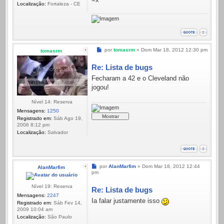
Localização:
Fortaleza - CE
Mensagem
por
tomasrm
»
Dom Mar 18, 2012 12:30 pm
tomasrm
Re: Lista de bugs
Fecharam a 42 e o Cleveland não
jogou!
Nível 14: Reserva
Mensagens:
1250
Registrado em:
Sáb Ago 19,
2006 8:12 pm
Localização:
Salvador
Mensagem
por
AlanMarfim
»
Dom Mar 18, 2012 12:44
AlanMarfim
pm
Nível 19: Reserva
Re: Lista de bugs
Mensagens:
2247
Ia falar justamente isso
Registrado em:
Sáb Fev 14,
2009 10:04 am
Localização:
São Paulo