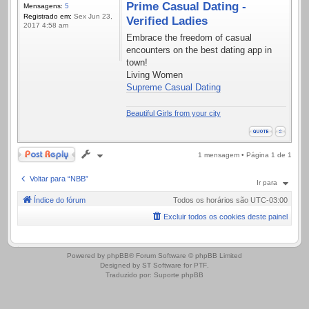
Prime Сasual Dating -
Mensagens:
5
Registrado em:
Sex Jun 23,
Verified Ladies
2017 4:58 am
Embrace the freedom of casual
encounters on the best dating app in
town!
Living Women
Supreme Сasual Dating
Beautiful Girls from your city
Responder
1 mensagem • Página
1
de
1
Voltar para “NBB”
Ir para
Índice do fórum
Todos os horários são
UTC-03:00
Excluir todos os cookies deste painel
.
Powered by
phpBB
® Forum Software © phpBB Limited
Designed by
ST Software
for
PTF
.
Traduzido por:
Suporte phpBB