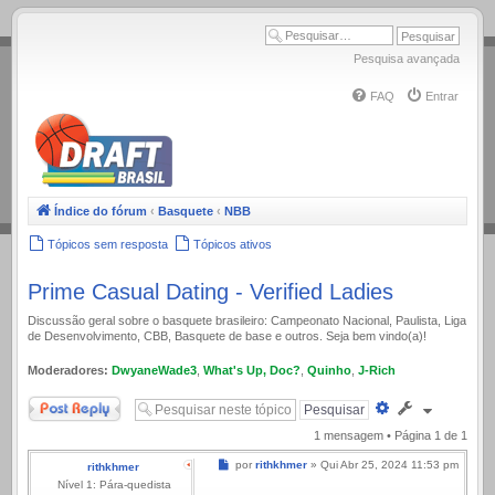
.
Pesquisa avançada
FAQ
Entrar
Índice do fórum
‹
Basquete
‹
NBB
Tópicos sem resposta
Tópicos ativos
Prime Сasual Dating - Verified Ladies
Discussão geral sobre o basquete brasileiro: Campeonato Nacional, Paulista, Liga
de Desenvolvimento, CBB, Basquete de base e outros. Seja bem vindo(a)!
Moderadores:
DwyaneWade3
,
What's Up, Doc?
,
Quinho
,
J-Rich
Responder
Pesquisa
avançada
1 mensagem • Página
1
de
1
Mensagem
por
rithkhmer
»
Qui Abr 25, 2024 11:53 pm
rithkhmer
Nível 1: Pára-quedista